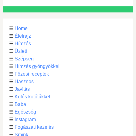
☰
Home
☰
Életrajz
☰
Hímzés
☰
Üzleti
☰
Szépség
☰
Hímzés gyöngyökkel
☰
Főzési receptek
☰
Hasznos
☰
Javítás
☰
Kötés kötőtűkkel
☰
Baba
☰
Egészség
☰
Instagram
☰
Fogászati kezelés
☰
Smink