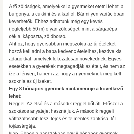
A fő zöldségek, amelyekkel a gyermeket etetni lehet, a
burgonya, a cukkini és a karfiol. Bármilyen variációban
keverhetők. Ehhez adhatunk még egy kevés
(legfeljebb 50 m) olyan zöldséget, mint a sárgarépa,
cékla, káposzta, zöldborsó.
Ahhoz, hogy gyorsabban megszokja az új ételeket,
hozzá kell adni a baba kedvenc ételeihez, kezdve kis
adagokkal, amelyek fokozatosan növekednek. Egyes
esetekben a gyerekek megtagadják az ételt, és nem az
íze a lényeg, hanem az, hogy a gyermeknek meg kell
szoknia az új ízeket.
Egy 8 hónapos gyermek mintamenüje a következő
lehet
:
Reggel. Az első és a második reggeliből áll. Először a
szokásos anyatejet használjuk. A második reggeli
változatosabb lesz: tejes és tejmentes zabkása, fél
tojássárgája.
Nap. Ebben a napszakban egy 8 hónapos gyermek