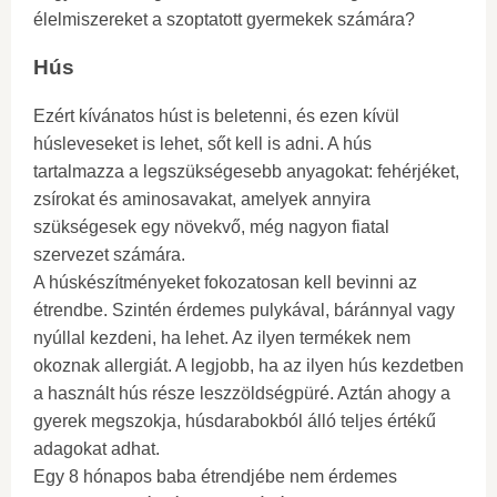
élelmiszereket a szoptatott gyermekek számára?
Hús
Ezért kívánatos húst is beletenni, és ezen kívül
húsleveseket is lehet, sőt kell is adni. A hús
tartalmazza a legszükségesebb anyagokat: fehérjéket,
zsírokat és aminosavakat, amelyek annyira
szükségesek egy növekvő, még nagyon fiatal
szervezet számára.
A húskészítményeket fokozatosan kell bevinni az
étrendbe. Szintén érdemes pulykával, báránnyal vagy
nyúllal kezdeni, ha lehet. Az ilyen termékek nem
okoznak allergiát. A legjobb, ha az ilyen hús kezdetben
a használt hús része leszzöldségpüré. Aztán ahogy a
gyerek megszokja, húsdarabokból álló teljes értékű
adagokat adhat.
Egy 8 hónapos baba étrendjébe nem érdemes