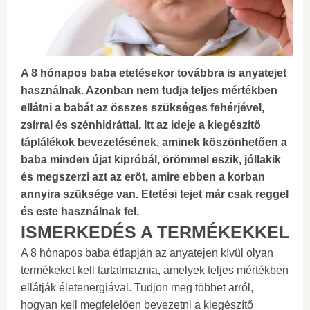
A 8 hónapos baba etetésekor továbbra is anyatejet
használnak. Azonban nem tudja teljes mértékben
ellátni a babát az összes szükséges fehérjével,
zsírral és szénhidráttal. Itt az ideje a kiegészítő
táplálékok bevezetésének, aminek köszönhetően a
baba minden újat kipróbál, örömmel eszik, jóllakik
és megszerzi azt az erőt, amire ebben a korban
annyira szüksége van. Etetési tejet már csak reggel
és este használnak fel.
ISMERKEDÉS A TERMÉKEKKEL
A 8 hónapos baba étlapján az anyatejen kívül olyan
termékeket kell tartalmaznia, amelyek teljes mértékben
ellátják életenergiával. Tudjon meg többet arról,
hogyan kell megfelelően bevezetni a kiegészítő