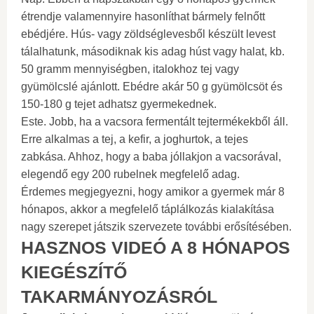
étrendje valamennyire hasonlíthat bármely felnőtt
ebédjére. Hús- vagy zöldséglevesből készült levest
tálalhatunk, másodiknak kis adag húst vagy halat, kb.
50 gramm mennyiségben, italokhoz tej vagy
gyümölcslé ajánlott. Ebédre akár 50 g gyümölcsöt és
150-180 g tejet adhatsz gyermekednek.
Este. Jobb, ha a vacsora fermentált tejtermékekből áll.
Erre alkalmas a tej, a kefir, a joghurtok, a tejes
zabkása. Ahhoz, hogy a baba jóllakjon a vacsorával,
elegendő egy 200 rubelnek megfelelő adag.
Érdemes megjegyezni, hogy amikor a gyermek már 8
hónapos, akkor a megfelelő táplálkozás kialakítása
nagy szerepet játszik szervezete további erősítésében.
HASZNOS VIDEÓ A 8 HÓNAPOS
KIEGÉSZÍTŐ
TAKARMÁNYOZÁSRÓL