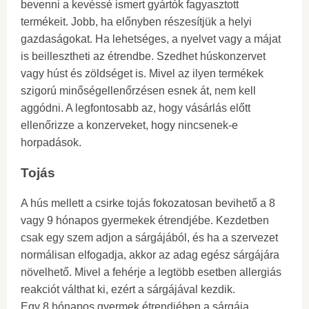
bevenni a kevéssé ismert gyártók fagyasztott
termékeit. Jobb, ha előnyben részesítjük a helyi
gazdaságokat. Ha lehetséges, a nyelvet vagy a májat
is beillesztheti az étrendbe. Szedhet húskonzervet
vagy húst és zöldséget is. Mivel az ilyen termékek
szigorú minőségellenőrzésen esnek át, nem kell
aggódni. A legfontosabb az, hogy vásárlás előtt
ellenőrizze a konzerveket, hogy nincsenek-e
horpadások.
Tojás
A hús mellett a csirke tojás fokozatosan bevihető a 8
vagy 9 hónapos gyermekek étrendjébe. Kezdetben
csak egy szem adjon a sárgájából, és ha a szervezet
normálisan elfogadja, akkor az adag egész sárgájára
növelhető. Mivel a fehérje a legtöbb esetben allergiás
reakciót válthat ki, ezért a sárgájával kezdik.
Egy 8 hónapos gyermek étrendjében a sárgája