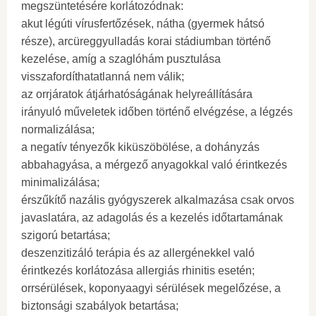
megszüntetésére korlátozódnak:
akut légúti vírusfertőzések, nátha (gyermek hátsó
része), arcüreggyulladás korai stádiumban történő
kezelése, amíg a szaglóhám pusztulása
visszafordíthatatlanná nem válik;
az orrjáratok átjárhatóságának helyreállítására
irányuló műveletek időben történő elvégzése, a légzés
normalizálása;
a negatív tényezők kiküszöbölése, a dohányzás
abbahagyása, a mérgező anyagokkal való érintkezés
minimalizálása;
érszűkítő nazális gyógyszerek alkalmazása csak orvos
javaslatára, az adagolás és a kezelés időtartamának
szigorú betartása;
deszenzitizáló terápia és az allergénekkel való
érintkezés korlátozása allergiás rhinitis esetén;
orrsérülések, koponyaagyi sérülések megelőzése, a
biztonsági szabályok betartása;