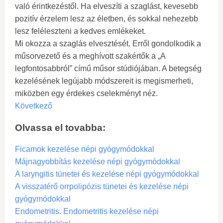
való érintkezéstől. Ha elveszíti a szaglást, kevesebb
pozitív érzelem lesz az életben, és sokkal nehezebb
lesz feléleszteni a kedves emlékeket.
Mi okozza a szaglás elvesztését. Erről gondolkodik a
műsorvezető és a meghívott szakértők a „A
legfontosabbról” című műsor stúdiójában. A betegség
kezelésének legújabb módszereit is megismerheti,
miközben egy érdekes cselekményt néz.
Következő
Olvassa el tovabba:
Ficamok kezelése népi gyógymódokkal
Májnagyobbítás kezelése népi gyógymódokkal
A laryngitis tünetei és kezelése népi gyógymódokkal
A visszatérő orrpolipózis tünetei és kezelése népi
gyógymódokkal
Endometritis. Endometritis kezelése népi