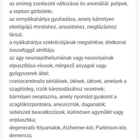
az orrüreg szerkezeti változásai és anomáliái: polipok,
a septum görbülete;
az orrnyálkahártya gyulladása, amely bármilyen
etiológiájú rhinitishez, sinusitishez, megfázáshoz
társul;
a nyálkahártya szekréciójának megsértése, életkorral
összefüggő atrófiája;
az agy neuroepitheliumának vagy neuronjainak
elpusztítása vírusok, mérgező anyagok vagy
gyógyszerek által;
craniocerebralis sérülések, ütések, ütések, amelyek a
szaglóideg, izzók károsodásához vezetnek;
bármilyen neoplazma, amely nyomást gyakorol a
szaglóközpontokra, aneurizmák, daganatok;
sebészeti beavatkozások, különösen agyműtét vagy
orrplasztika;
degeneratív folyamatok, Alzheimer-kór, Parkinson-kór,
demencia;