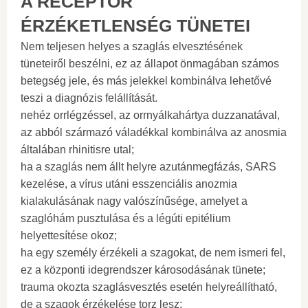
A RECEPTOR
ÉRZÉKETLENSÉG TÜNETEI
Nem teljesen helyes a szaglás elvesztésének
tüneteiről beszélni, ez az állapot önmagában számos
betegség jele, és más jelekkel kombinálva lehetővé
teszi a diagnózis felállítását.
nehéz orrlégzéssel, az orrnyálkahártya duzzanatával,
az abból származó váladékkal kombinálva az anosmia
általában rhinitisre utal;
ha a szaglás nem állt helyre azutánmegfázás, SARS
kezelése, a vírus utáni esszenciális anozmia
kialakulásának nagy valószínűsége, amelyet a
szaglóhám pusztulása és a légúti epitélium
helyettesítése okoz;
ha egy személy érzékeli a szagokat, de nem ismeri fel,
ez a központi idegrendszer károsodásának tünete;
trauma okozta szaglásvesztés esetén helyreállítható,
de a szagok érzékelése torz lesz;