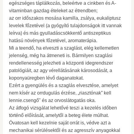
egészséges táplálkozás, beleértve a cinkben és A-
vitaminban gazdag ételeket az étrendben;
az orr időszakos mosása kamilla, zsálya, eukaliptusz
levelek főzetével (a gyógyító tulajdonságok itt vannak
leírva) és más gyulladáscsökkentő antiszeptikus
hatású növények főzetével, aromaterápia.
Mi a teendő, ha elveszti a szaglást, elég kellemetlen
jelenség, még ha átmeneti is. Bármilyen szaglási
rendellenesség jelezheti a központi idegrendszer
patológiáit, az agy vérellátásának károsodását, a
koponyaüregben lévő daganatokat.
Ezért a gyengülés és a szaglás elvesztése, amelyet
nem kísér az orrdugulás érzése, „riasztónak” kell
lennie.csengő" és az orvoslátogatás oka.
Az átfogó vizsgálat lehetővé teszi a kezelés időben
történő előírását, amelytől a beteg élete múlhat.
Óvatosan kell kezelnie saját orrát is, védve azt a
mechanikai sérülésektől és az agresszív anyagokkal