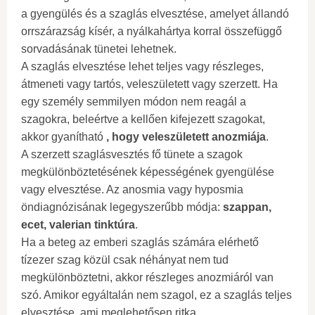
a gyengülés és a szaglás elvesztése, amelyet állandó
orrszárazság kísér, a nyálkahártya korral összefüggő
sorvadásának tünetei lehetnek.
A szaglás elvesztése lehet teljes vagy részleges,
átmeneti vagy tartós, veleszületett vagy szerzett. Ha
egy személy semmilyen módon nem reagál a
szagokra, beleértve a kellően kifejezett szagokat,
akkor gyanítható
, hogy veleszületett anozmiája
.
A szerzett szaglásvesztés fő tünete a szagok
megkülönböztetésének képességének gyengülése
vagy elvesztése. Az anosmia vagy hyposmia
öndiagnózisának legegyszerűbb módja:
szappan,
ecet, valerian tinktúra
.
Ha a beteg az emberi szaglás számára elérhető
tízezer szag közül csak néhányat nem tud
megkülönböztetni, akkor részleges anozmiáról van
szó. Amikor egyáltalán nem szagol, ez a szaglás teljes
elvesztése, ami meglehetősen ritka.