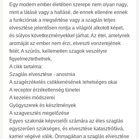
Egy modern ember életében szerepe nem olyan nagy,
mint a látásé vagy a hallásé, de ennek ellenére ennek
a funkciónak a megsértése vagy a szaglás teljes
elvesztése jelentősen rontja a világról alkotott képet,
és súlyos következményekkel járhat. Az étel, amelynek
aromáját az ember nem érzi, elveszti vonzerejének
felét. A szúrós, kellemetlen szagok veszélyre
figyelmeztethetnek.
A cikk tartalma:
Szaglás elvesztése - anosmia
A szagérzékelés csökkenésének lehetséges okai
A receptor érzéketlenség tünetei
A kezelés módszerei
Gyógyszerek és készítmények
A szagvesztés megelőzése
Egyes szakmák képviselői számára az éles szaglás
egyszerűen szükséges, és elvesztése katasztrófává,
karrier végévé válik. Önmagában a szaglás elvesztése