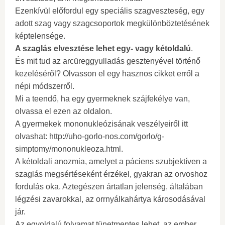
Ezenkívül előfordul egy speciális szagveszteség, egy
adott szag vagy szagcsoportok megkülönböztetésének
képtelensége.
A szaglás elvesztése lehet egy- vagy kétoldalú
.
És mit tud az arcüreggyulladás gesztenyével történő
kezeléséről? Olvasson el egy hasznos cikket erről a
népi módszerről.
Mi a teendő, ha egy gyermeknek szájfekélye van,
olvassa el ezen az oldalon.
A gyermekek mononukleózisának veszélyeiről itt
olvashat: http://uho-gorlo-nos.com/gorlo/g-
simptomy/mononukleoza.html.
A kétoldali anozmia, amelyet a páciens szubjektíven a
szaglás megsértéseként érzékel, gyakran az orvoshoz
fordulás oka. Aztegészen ártatlan jelenség, általában
légzési zavarokkal, az orrnyálkahártya károsodásával
jár.
Az egyoldalú folyamat tünetmentes lehet, az ember