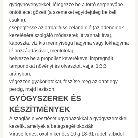
gyógynövényekkel, lélegezze be a forró serpenyőbe
öntött ecet gőzeit (a szemeket egyidejűleg be kell
csukni);
csepegtesse az orrba: friss celandinlé (az adenoidok
kezelésére szolgáló módszerek itt vannak írva),
káposzta, víz kis mennyiségű hagyma vagy fokhagyma
lé hozzáadásával, mentololaj;
helyezze be a propolisz keverékével impregnált
tamponokat növényi és olvasztott vajjal 1:3:3
arányban;
végezzen gyakorlatokat, feszítse meg az orrát egy
percig, majd lazítson.
GYÓGYSZEREK ÉS
KÉSZÍTMÉNYEK
A szaglás elvesztését ugyanazokkal a gyógyszerekkel
kezelik, amelyek a betegségét okozták.
Vírusellenes: oxolin kenőcs 10 g 18-61 rubel, arbidol