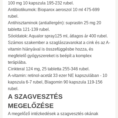
100 mg 10 kapszula 195-232 rubel.
Antibiotikumok: Bioparox aeroszol 10 ml 475-699
rubel.
Antihisztaminok (antiallergén): suprastin 25 mg 20
tabletta 121-139 rubel.
Sóoldatok: Aqualor spray125 ml, átlagos ár 400 rubel.
Számos szakember a szaglászavarokat a cink és az A-
vitamin hiányával is összefüggésbe hozza, és
megfelelő gyógyszereket is beépít a komplex
terápiába.
Cinkteral 124 mg, 25 tabletta 255-346 rubel.
A-vitamin: retinol-acetát 33 ezer NE kapszulában - 10
kapszula 6-7 rubel, Blagomin 90 kapszula 119-156
rubel.
A SZAGVESZTÉS
MEGELŐZÉSE
A megelőző intézkedések a szagvesztés okának