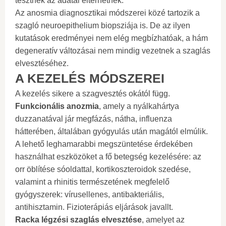
tesztnek az adatai eltérhetnek.
Az anosmia diagnosztikai módszerei közé tartozik a
szagló neuroepithelium biopsziája is. De az ilyen
kutatások eredményei nem elég megbízhatóak, a hám
degeneratív változásai nem mindig vezetnek a szaglás
elvesztéséhez.
A KEZELÉS MÓDSZEREI
A kezelés sikere a szagvesztés okától függ.
Funkcionális anozmia
, amely a nyálkahártya
duzzanatával jár megfázás, nátha, influenza
hátterében, általában gyógyulás után magától elmúlik.
A lehető leghamarabbi megszüntetése érdekében
használhat eszközöket a fő betegség kezelésére: az
orr öblítése sóoldattal, kortikoszteroidok szedése,
valamint a rhinitis természetének megfelelő
gyógyszerek: vírusellenes, antibakteriális,
antihisztamin. Fizioterápiás eljárások javallt.
Racka légzési szaglás elvesztése
, amelyet az