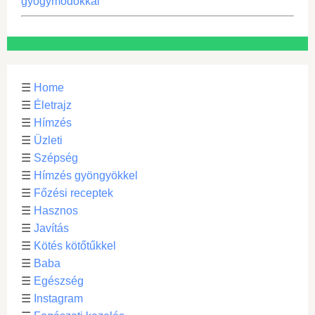
gyógymódokkal
☰
Home
☰
Életrajz
☰
Hímzés
☰
Üzleti
☰
Szépség
☰
Hímzés gyöngyökkel
☰
Főzési receptek
☰
Hasznos
☰
Javítás
☰
Kötés kötőtűkkel
☰
Baba
☰
Egészség
☰
Instagram