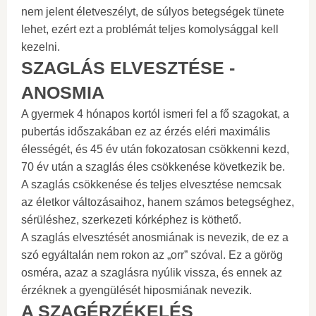
nem jelent életveszélyt, de súlyos betegségek tünete
lehet, ezért ezt a problémát teljes komolysággal kell
kezelni.
SZAGLÁS ELVESZTÉSE -
ANOSMIA
A gyermek 4 hónapos kortól ismeri fel a fő szagokat, a
pubertás időszakában ez az érzés eléri maximális
élességét, és 45 év után fokozatosan csökkenni kezd,
70 év után a szaglás éles csökkenése következik be.
A szaglás csökkenése és teljes elvesztése nemcsak
az életkor változásaihoz, hanem számos betegséghez,
sérüléshez, szerkezeti kórképhez is köthető.
A szaglás elvesztését anosmiának is nevezik, de ez a
szó egyáltalán nem rokon az „orr” szóval. Ez a görög
osméra, azaz a szaglásra nyúlik vissza, és ennek az
érzéknek a gyengülését hiposmiának nevezik.
A SZAGÉRZÉKELÉS