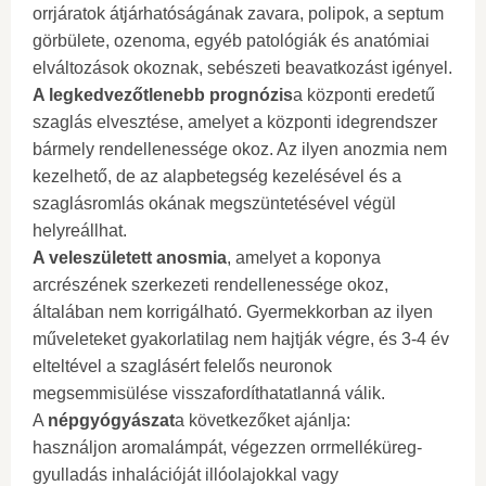
orrjáratok átjárhatóságának zavara, polipok, a septum
görbülete, ozenoma, egyéb patológiák és anatómiai
elváltozások okoznak, sebészeti beavatkozást igényel.
A legkedvezőtlenebb prognózis
a központi eredetű
szaglás elvesztése, amelyet a központi idegrendszer
bármely rendellenessége okoz. Az ilyen anozmia nem
kezelhető, de az alapbetegség kezelésével és a
szaglásromlás okának megszüntetésével végül
helyreállhat.
A veleszületett anosmia
, amelyet a koponya
arcrészének szerkezeti rendellenessége okoz,
általában nem korrigálható. Gyermekkorban az ilyen
műveleteket gyakorlatilag nem hajtják végre, és 3-4 év
elteltével a szaglásért felelős neuronok
megsemmisülése visszafordíthatatlanná válik.
A
népgyógyászat
a következőket ajánlja:
használjon aromalámpát, végezzen orrmelléküreg-
gyulladás inhalációját illóolajokkal vagy