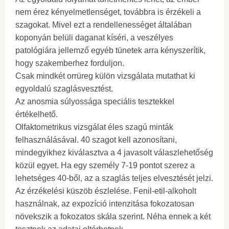
nem érez kényelmetlenséget, továbbra is érzékeli a
szagokat. Mivel ezt a rendellenességet általában
koponyán belüli daganat kíséri, a veszélyes
patológiára jellemző egyéb tünetek arra kényszerítik,
hogy szakemberhez forduljon.
Csak mindkét orrüreg külön vizsgálata mutathat ki
egyoldalú szaglásvesztést.
Az anosmia súlyossága speciális tesztekkel
értékelhető.
Olfaktometrikus vizsgálat éles szagú minták
felhasználásával. 40 szagot kell azonosítani,
mindegyikhez kiválasztva a 4 javasolt válaszlehetőség
közül egyet. Ha egy személy 7-19 pontot szerez a
lehetséges 40-ből, az a szaglás teljes elvesztését jelzi.
Az érzékelési küszöb észlelése. Fenil-etil-alkoholt
használnak, az expozíció intenzitása fokozatosan
növekszik a fokozatos skála szerint. Néha ennek a két