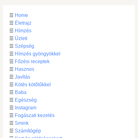
☰
Home
☰
Életrajz
☰
Hímzés
☰
Üzleti
☰
Szépség
☰
Hímzés gyöngyökkel
☰
Főzési receptek
☰
Hasznos
☰
Javítás
☰
Kötés kötőtűkkel
☰
Baba
☰
Egészség
☰
Instagram
☰
Fogászati kezelés
☰
Smink
☰
Számítógép