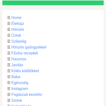
☰
Home
☰
Életrajz
☰
Hímzés
☰
Üzleti
☰
Szépség
☰
Hímzés gyöngyökkel
☰
Főzési receptek
☰
Hasznos
☰
Javítás
☰
Kötés kötőtűkkel
☰
Baba
☰
Egészség
☰
Instagram
☰
Fogászati kezelés
☰
Smink