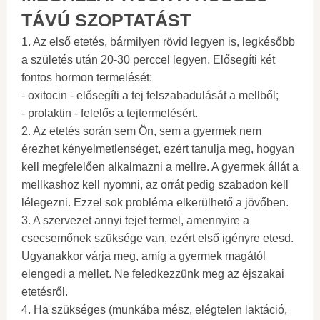
TÁVÚ SZOPTATÁST
1. Az első etetés, bármilyen rövid legyen is, legkésőbb
a születés után 20-30 perccel legyen. Elősegíti két
fontos hormon termelését:
- oxitocin - elősegíti a tej felszabadulását a mellből;
- prolaktin - felelős a tejtermelésért.
2. Az etetés során sem Ön, sem a gyermek nem
érezhet kényelmetlenséget, ezért tanulja meg, hogyan
kell megfelelően alkalmazni a mellre. A gyermek állát a
mellkashoz kell nyomni, az orrát pedig szabadon kell
lélegezni. Ezzel sok probléma elkerülhető a jövőben.
3. A szervezet annyi tejet termel, amennyire a
csecsemőnek szüksége van, ezért első igényre etesd.
Ugyanakkor várja meg, amíg a gyermek magától
elengedi a mellet. Ne feledkezzünk meg az éjszakai
etetésről.
4. Ha szükséges (munkába mész, elégtelen laktáció,