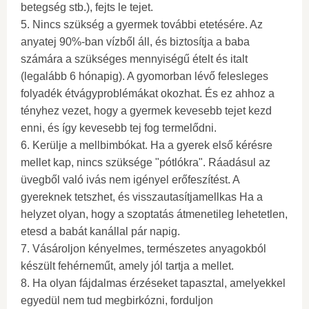
betegség stb.), fejts le tejet.
5. Nincs szükség a gyermek további etetésére. Az
anyatej 90%-ban vízből áll, és biztosítja a baba
számára a szükséges mennyiségű ételt és italt
(legalább 6 hónapig). A gyomorban lévő felesleges
folyadék étvágyproblémákat okozhat. És ez ahhoz a
tényhez vezet, hogy a gyermek kevesebb tejet kezd
enni, és így kevesebb tej fog termelődni.
6. Kerülje a mellbimbókat. Ha a gyerek első kérésre
mellet kap, nincs szüksége "pótlókra". Ráadásul az
üvegből való ivás nem igényel erőfeszítést. A
gyereknek tetszhet, és visszautasítjamellkas Ha a
helyzet olyan, hogy a szoptatás átmenetileg lehetetlen,
etesd a babát kanállal pár napig.
7. Vásároljon kényelmes, természetes anyagokból
készült fehérneműt, amely jól tartja a mellet.
8. Ha olyan fájdalmas érzéseket tapasztal, amelyekkel
egyedül nem tud megbirkózni, forduljon