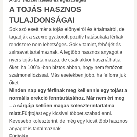
A dió mézzel ízletes és egészséges
A TOJÁS HASZNOS
TULAJDONSÁGAI
Sok szó esett már a tojás előnyeiről és ártalmairól, de
tagadják a szexre gyakorolt ​​pozitív hatásukata férfiak
rendszere nem lehetséges. Sok vitamint, fehérjét és
zsírsavat tartalmaznak. A legtöbb hasznos anyagot a
nyers tojás tartalmazza, de csak akkor használhatja
őket, ha 100% -ban biztos abban, hogy nem fertőzött
szalmonellózissal. Más esetekben jobb, ha felforraljuk
őket.
Minden nap egy férfinak meg kell ennie egy tojást a
normális erekció fenntartásához. Már nem éri meg
– a sárgája kellően magas koleszterintartalma
miatt.
Fürjtojást egy kicsivel többet szabad enni.
Kevesebb koleszterint, de még egy kicsit több hasznos
anyagot is tartalmaznak.
Fürjtojás