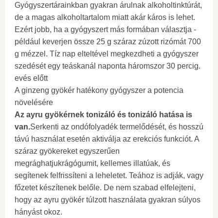
Gyógyszertárainkban gyakran árulnak alkoholtinktúrát,
de a magas alkoholtartalom miatt akár káros is lehet.
Ezért jobb, ha a gyógyszert más formában választja -
például keverjen össze 25 g száraz zúzott rizómát 700
g mézzel. Tíz nap elteltével megkezdheti a gyógyszer
szedését egy teáskanál naponta háromszor 30 percig.
evés előtt
A ginzeng gyökér hatékony gyógyszer a potencia
növelésére
Az ayru gyökérnek tonizáló és tonizáló hatása is
van.
Serkenti az ondófolyadék termelődését, és hosszú
távú használat esetén aktiválja az erekciós funkciót. A
száraz gyökereket egyszerűen
megrághatjukrágógumit, kellemes illatúak, és
segítenek felfrissíteni a leheletet. Teához is adják, vagy
főzetet készítenek belőle. De nem szabad elfelejteni,
hogy az ayru gyökér túlzott használata gyakran súlyos
hányást okoz.