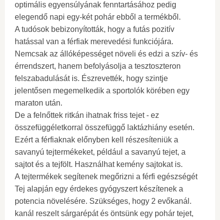
optimális egyensúlyának fenntartásához pedig
elegendő napi egy-két pohár ebből a termékből.
A tudósok bebizonyították, hogy a futás pozitív
hatással van a férfiak merevedési funkciójára.
Nemcsak az állóképességet növeli és edzi a szív- és
érrendszert, hanem befolyásolja a tesztoszteron
felszabadulását is. Észrevették, hogy szintje
jelentősen megemelkedik a sportolók körében egy
maraton után.
De a felnőttek ritkán ihatnak friss tejet - ez
összefüggéletkorral összefüggő laktázhiány esetén.
Ezért a férfiaknak előnyben kell részesíteniük a
savanyú tejtermékeket, például a savanyú tejet, a
sajtot és a tejfölt. Használhat kemény sajtokat is.
A tejtermékek segítenek megőrizni a férfi egészségét
Tej alapján egy érdekes gyógyszert készítenek a
potencia növelésére. Szükséges, hogy 2 evőkanál.
kanál reszelt sárgarépát és öntsünk egy pohár tejet,