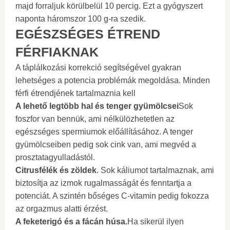
majd forraljuk körülbelül 10 percig. Ezt a gyógyszert
naponta háromszor 100 g-ra szedik.
EGÉSZSÉGES ÉTREND
FÉRFIAKNAK
A táplálkozási korrekció segítségével gyakran
lehetséges a potencia problémák megoldása. Minden
férfi étrendjének tartalmaznia kell
A lehető legtöbb hal és tenger gyümölcsei
Sok
foszfor van bennük, ami nélkülözhetetlen az
egészséges spermiumok előállításához. A tenger
gyümölcseiben pedig sok cink van, ami megvéd a
prosztatagyulladástól.
Citrusfélék és zöldek
. Sok káliumot tartalmaznak, ami
biztosítja az izmok rugalmasságát és fenntartja a
potenciát. A szintén bőséges C-vitamin pedig fokozza
az orgazmus alatti érzést.
A feketerigó és a fácán húsa.
Ha sikerül ilyen