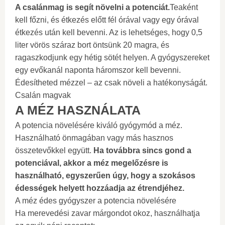
A csalánmag is segít növelni a potenciát.
Teaként
kell főzni, és étkezés előtt fél órával vagy egy órával
étkezés után kell bevenni. Az is lehetséges, hogy 0,5
liter vörös száraz bort öntsünk 20 magra, és
ragaszkodjunk egy hétig sötét helyen. A gyógyszereket
egy evőkanál naponta háromszor kell bevenni.
Édesítheted mézzel – az csak növeli a hatékonyságát.
Csalán magvak
A MÉZ HASZNÁLATA
A potencia növelésére kiváló gyógymód a méz.
Használható önmagában vagy más hasznos
összetevőkkel együtt.
Ha továbbra sincs gond a
potenciával, akkor a méz megelőzésre is
használható, egyszerűen úgy, hogy a szokásos
édességek helyett hozzáadja az étrendjéhez.
A méz édes gyógyszer a potencia növelésére
Ha merevedési zavar márgondot okoz, használhatja