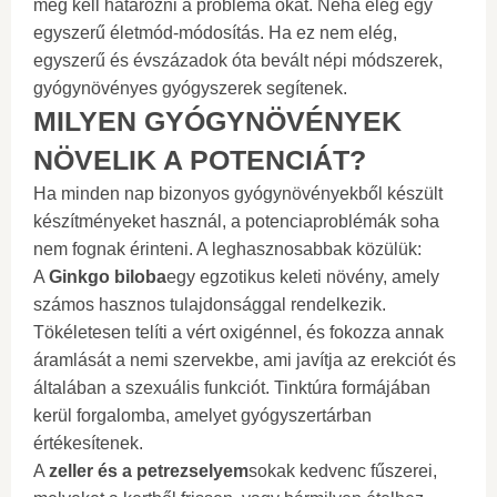
meg kell határozni a probléma okát. Néha elég egy
egyszerű életmód-módosítás. Ha ez nem elég,
egyszerű és évszázadok óta bevált népi módszerek,
gyógynövényes gyógyszerek segítenek.
MILYEN GYÓGYNÖVÉNYEK
NÖVELIK A POTENCIÁT?
Ha minden nap bizonyos gyógynövényekből készült
készítményeket használ, a potenciaproblémák soha
nem fognak érinteni. A leghasznosabbak közülük:
A
Ginkgo biloba
egy egzotikus keleti növény, amely
számos hasznos tulajdonsággal rendelkezik.
Tökéletesen telíti a vért oxigénnel, és fokozza annak
áramlását a nemi szervekbe, ami javítja az erekciót és
általában a szexuális funkciót. Tinktúra formájában
kerül forgalomba, amelyet gyógyszertárban
értékesítenek.
A
zeller és a petrezselyem
sokak kedvenc fűszerei,