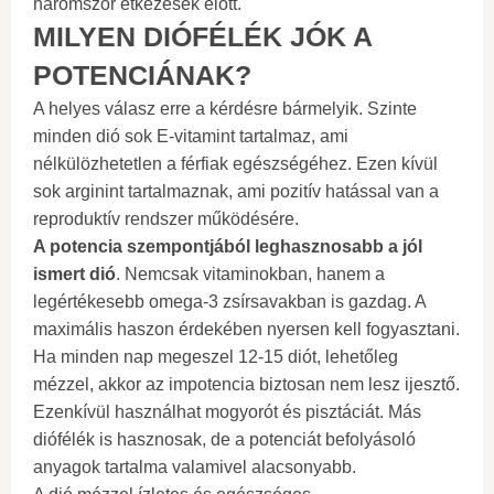
háromszor étkezések előtt.
MILYEN DIÓFÉLÉK JÓK A
POTENCIÁNAK?
A helyes válasz erre a kérdésre bármelyik. Szinte
minden dió sok E-vitamint tartalmaz, ami
nélkülözhetetlen a férfiak egészségéhez. Ezen kívül
sok arginint tartalmaznak, ami pozitív hatással van a
reproduktív rendszer működésére.
A potencia szempontjából leghasznosabb a jól
ismert dió
. Nemcsak vitaminokban, hanem a
legértékesebb omega-3 zsírsavakban is gazdag. A
maximális haszon érdekében nyersen kell fogyasztani.
Ha minden nap megeszel 12-15 diót, lehetőleg
mézzel, akkor az impotencia biztosan nem lesz ijesztő.
Ezenkívül használhat mogyorót és pisztáciát. Más
diófélék is hasznosak, de a potenciát befolyásoló
anyagok tartalma valamivel alacsonyabb.