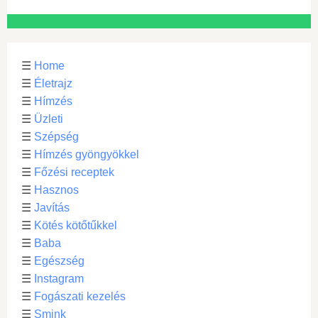
☰
Home
☰
Életrajz
☰
Hímzés
☰
Üzleti
☰
Szépség
☰
Hímzés gyöngyökkel
☰
Főzési receptek
☰
Hasznos
☰
Javítás
☰
Kötés kötőtűkkel
☰
Baba
☰
Egészség
☰
Instagram
☰
Fogászati kezelés
☰
Smink