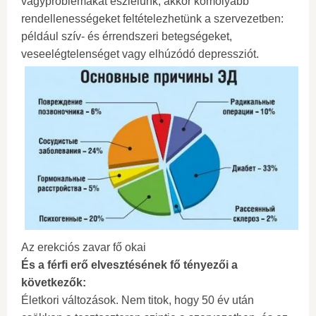
vágyproblémákat észlelünk, akkor komolyabb
rendellenességeket feltételezhetünk a szervezetben:
például szív- és érrendszeri betegségeket,
veseelégtelenséget vagy elhúzódó depressziót.
Az erekciós zavar fő okai
És a férfi erő elvesztésének fő tényezői a
következők:
Életkori változások. Nem titok, hogy 50 év után