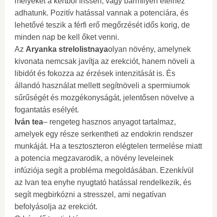
melyeket a kertből frissen, vagy bármilyen ételhez
adhatunk. Pozitív hatással vannak a potenciára, és
lehetővé teszik a férfi erő megőrzését idős korig, de
minden nap be kell őket venni.
Az
Aryanka strelolistnaya
olyan növény, amelynek
kivonata nemcsak javítja az erekciót, hanem növeli a
libidót és fokozza az érzések intenzitását is. És
állandó használat mellett segítnöveli a spermiumok
sűrűségét és mozgékonyságát, jelentősen növelve a
fogantatás esélyét.
Iván tea
– rengeteg hasznos anyagot tartalmaz,
amelyek egy része serkentheti az endokrin rendszer
munkáját. Ha a tesztoszteron elégtelen termelése miatt
a potencia megzavarodik, a növény leveleinek
infúziója segít a probléma megoldásában. Ezenkívül
az Ivan tea enyhe nyugtató hatással rendelkezik, és
segít megbirkózni a stresszel, ami negatívan
befolyásolja az erekciót.