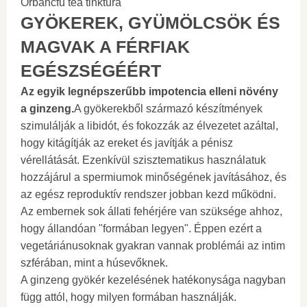
Orbáncfű tea tinktúra
GYÖKEREK, GYÜMÖLCSÖK ÉS
MAGVAK A FÉRFIAK
EGÉSZSÉGÉÉRT
Az egyik legnépszerűbb impotencia elleni növény
a ginzeng.
A gyökerekből származó készítmények
szimulálják a libidót, és fokozzák az élvezetet azáltal,
hogy kitágítják az ereket és javítják a pénisz
vérellátását. Ezenkívül szisztematikus használatuk
hozzájárul a spermiumok minőségének javításához, és
az egész reproduktív rendszer jobban kezd működni.
Az embernek sok állati fehérjére van szüksége ahhoz,
hogy állandóan "formában legyen". Éppen ezért a
vegetáriánusoknak gyakran vannak problémái az intim
szférában, mint a húsevőknek.
A ginzeng gyökér kezelésének hatékonysága nagyban
függ attól, hogy milyen formában használják.