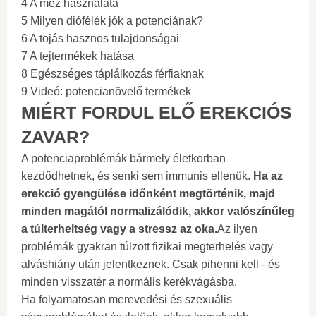
4 A méz használata
5 Milyen diófélék jók a potenciának?
6 A tojás hasznos tulajdonságai
7 A tejtermékek hatása
8 Egészséges táplálkozás férfiaknak
9 Videó: potencianövelő termékek
MIÉRT FORDUL ELŐ EREKCIÓS
ZAVAR?
A potenciaproblémák bármely életkorban
kezdődhetnek, és senki sem immunis ellenük.
Ha az
erekció gyengülése időnként megtörténik, majd
minden magától normalizálódik, akkor valószínűleg
a túlterheltség vagy a stressz az oka.
Az ilyen
problémák gyakran túlzott fizikai megterhelés vagy
alváshiány után jelentkeznek. Csak pihenni kell - és
minden visszatér a normális kerékvágásba.
Ha folyamatosan merevedési és szexuális