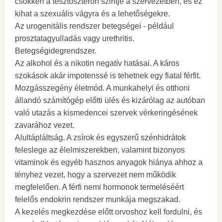
csökken a tesztoszteron szintje a szervezetben, és ez
kihat a szexuális vágyra és a lehetőségekre.
Az urogenitális rendszer betegségei - például
prosztatagyulladás vagy urethritis.
Betegségidegrendszer.
Az alkohol és a nikotin negatív hatásai. A káros
szokások akár impotenssé is tehetnek egy fiatal férfit.
Mozgásszegény életmód. A munkahelyi és otthoni
állandó számítógép előtti ülés és kizárólag az autóban
való utazás a kismedencei szervek vérkeringésének
zavarához vezet.
Alultápláltság. A zsírok és egyszerű szénhidrátok
feleslege az élelmiszerekben, valamint bizonyos
vitaminok és egyéb hasznos anyagok hiánya ahhoz a
tényhez vezet, hogy a szervezet nem működik
megfelelően. A férfi nemi hormonok termeléséért
felelős endokrin rendszer munkája megszakad.
A kezelés megkezdése előtt orvoshoz kell fordulni, és