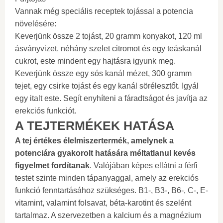
Vannak még speciális receptek tojással a potencia
növelésére:
Keverjünk össze 2 tojást, 20 gramm konyakot, 120 ml
ásványvizet, néhány szelet citromot és egy teáskanál
cukrot, este mindent egy hajtásra igyunk meg.
Keverjünk össze egy sós kanál mézet, 300 gramm
tejet, egy csirke tojást és egy kanál sörélesztőt. Igyál
egy italt este. Segít enyhíteni a fáradtságot és javítja az
erekciós funkciót.
A TEJTERMÉKEK HATÁSA
A tej értékes élelmiszertermék, amelynek a
potenciára gyakorolt ​​hatására méltatlanul kevés
figyelmet fordítanak
. Valójában képes ellátni a férfi
testet szinte minden tápanyaggal, amely az erekciós
funkció fenntartásához szükséges. B1-, B3-, B6-, C-, E-
vitamint, valamint folsavat, béta-karotint és szelént
tartalmaz. A szervezetben a kalcium és a magnézium