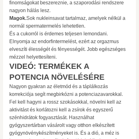
finomságokat beszereznie, a szaporodási rendszere
nagyon hálás lesz.
Magok.
Sok nukleinsavat tartalmaz, amelyek nélkül a
normál spermatermelés lehetetlen.
És a cukorról is érdemes teljesen lemondani.
Elnyomja az endorfintermelést, ezért az orgazmus
elveszíti élességét és fényességét. Jobb egészséges
mézzel helyettesíteni.
VIDEÓ: TERMÉKEK A
POTENCIA NÖVELÉSÉRE
Nagyon gyakran az életmód és a táplálkozás
korrekciója segít megbirkózni a potenciazavarokkal.
Fel kell hagyni a rossz szokásokkal, növelni kell az
aktivitást és korlátozni kell a zsírok és egyszerű
szénhidrátok fogyasztását. Használhat
gyógyszertárban vásárolt vagy otthon elkészített
gyógynövénykészítményeket is. És a dió, a méz is