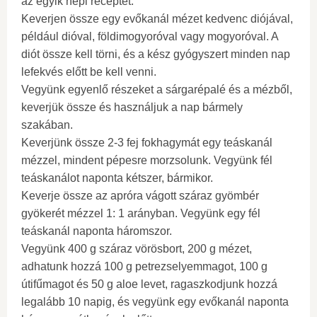
az egyik népi receptet:
Keverjen össze egy evőkanál mézet kedvenc diójával,
például dióval, földimogyoróval vagy mogyoróval. A
diót össze kell törni, és a kész gyógyszert minden nap
lefekvés előtt be kell venni.
Vegyünk egyenlő részeket a sárgarépalé és a mézből,
keverjük össze és használjuk a nap bármely
szakában.
Keverjünk össze 2-3 fej fokhagymát egy teáskanál
mézzel, mindent pépesre morzsolunk. Vegyünk fél
teáskanálot naponta kétszer, bármikor.
Keverje össze az apróra vágott száraz gyömbér
gyökerét mézzel 1: 1 arányban. Vegyünk egy fél
teáskanál naponta háromszor.
Vegyünk 400 g száraz vörösbort, 200 g mézet,
adhatunk hozzá 100 g petrezselyemmagot, 100 g
útifűmagot és 50 g aloe levet, ragaszkodjunk hozzá
legalább 10 napig, és vegyünk egy evőkanál naponta