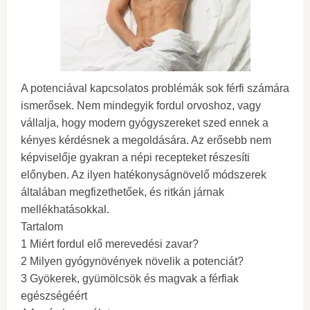
A potenciával kapcsolatos problémák sok férfi számára
ismerősek. Nem mindegyik fordul orvoshoz, vagy
vállalja, hogy modern gyógyszereket szed ennek a
kényes kérdésnek a megoldására. Az erősebb nem
képviselője gyakran a népi recepteket részesíti
előnyben. Az ilyen hatékonyságnövelő módszerek
általában megfizethetőek, és ritkán járnak
mellékhatásokkal.
Tartalom
1 Miért fordul elő merevedési zavar?
2 Milyen gyógynövények növelik a potenciát?
3 Gyökerek, gyümölcsök és magvak a férfiak
egészségéért