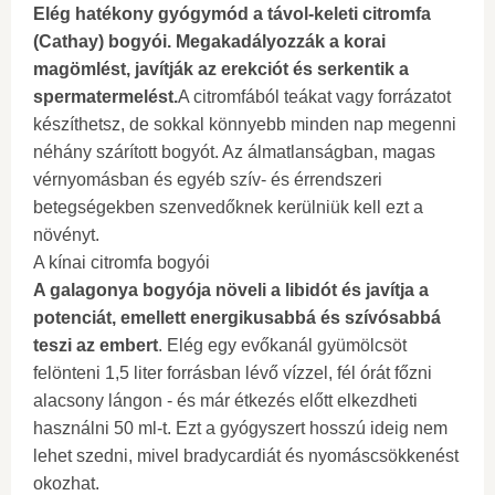
Elég hatékony gyógymód a távol-keleti citromfa
(Cathay) bogyói. Megakadályozzák a korai
magömlést, javítják az erekciót és serkentik a
spermatermelést.
A citromfából teákat vagy forrázatot
készíthetsz, de sokkal könnyebb minden nap megenni
néhány szárított bogyót. Az álmatlanságban, magas
vérnyomásban és egyéb szív- és érrendszeri
betegségekben szenvedőknek kerülniük kell ezt a
növényt.
A kínai citromfa bogyói
A galagonya bogyója növeli a libidót és javítja a
potenciát, emellett energikusabbá és szívósabbá
teszi az embert
. Elég egy evőkanál gyümölcsöt
felönteni 1,5 liter forrásban lévő vízzel, fél órát főzni
alacsony lángon - és már étkezés előtt elkezdheti
használni 50 ml-t. Ezt a gyógyszert hosszú ideig nem
lehet szedni, mivel bradycardiát és nyomáscsökkenést
okozhat.