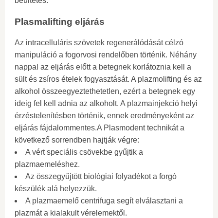
beültetés.
Plasmalifting eljárás
Az intracelluláris szövetek regenerálódását célzó
manipuláció a fogorvosi rendelőben történik. Néhány
nappal az eljárás előtt a betegnek korlátoznia kell a
sült és zsíros ételek fogyasztását. A plazmolifting és az
alkohol összeegyeztethetetlen, ezért a betegnek egy
ideig fel kell adnia az alkoholt. A plazmainjekció helyi
érzéstelenítésben történik, ennek eredményeként az
eljárás fájdalommentes.A Plasmodent technikát a
következő sorrendben hajtják végre:
A vért speciális csövekbe gyűjtik a
plazmaemeléshez.
Az összegyűjtött biológiai folyadékot a forgó
készülék alá helyezzük.
A plazmaemelő centrifuga segít elválasztani a
plazmát a kialakult vérelemektől.