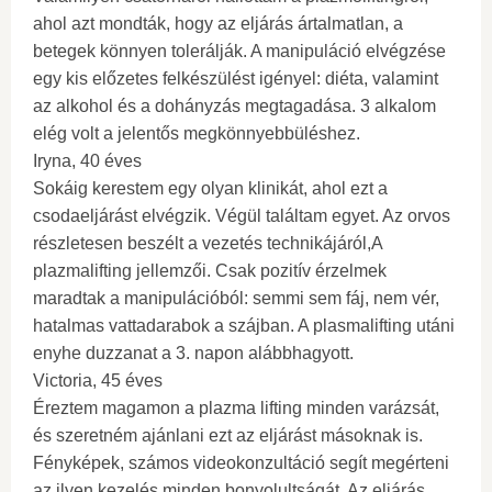
ahol azt mondták, hogy az eljárás ártalmatlan, a
betegek könnyen tolerálják. A manipuláció elvégzése
egy kis előzetes felkészülést igényel: diéta, valamint
az alkohol és a dohányzás megtagadása. 3 alkalom
elég volt a jelentős megkönnyebbüléshez.
Iryna, 40 éves
Sokáig kerestem egy olyan klinikát, ahol ezt a
csodaeljárást elvégzik. Végül találtam egyet. Az orvos
részletesen beszélt a vezetés technikájáról,A
plazmalifting jellemzői. Csak pozitív érzelmek
maradtak a manipulációból: semmi sem fáj, nem vér,
hatalmas vattadarabok a szájban. A plasmalifting utáni
enyhe duzzanat a 3. napon alábbhagyott.
Victoria, 45 éves
Éreztem magamon a plazma lifting minden varázsát,
és szeretném ajánlani ezt az eljárást másoknak is.
Fényképek, számos videokonzultáció segít megérteni
az ilyen kezelés minden bonyolultságát. Az eljárás