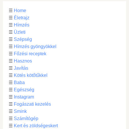
☰
Home
☰
Életrajz
☰
Hímzés
☰
Üzleti
☰
Szépség
☰
Hímzés gyöngyökkel
☰
Főzési receptek
☰
Hasznos
☰
Javítás
☰
Kötés kötőtűkkel
☰
Baba
☰
Egészség
☰
Instagram
☰
Fogászati kezelés
☰
Smink
☰
Számítógép
☰
Kert és zöldségeskert