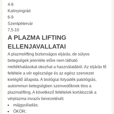
4-8
Kalinyingrád
6-9
Szentpétervár
7,5-10
A PLAZMA LIFTING
ELLENJAVALLATAI
A plazmolifting biztonságos eljárás, de súlyos
betegségek jelenléte előre nem látható
mellékhatásokat okozhat a használatából. Az eljárás fő
feltétele a vér egészsége és az egész szervezet
kielégítő állapota. A biológiai folyadék patológiás,
autoimmun betegségben szenvedőknek tilos a
plazmalifting. A következő feltételek korlátozzák a
vérplazma invazív bevezetését:
májgyulladás;
ÖKÖR;