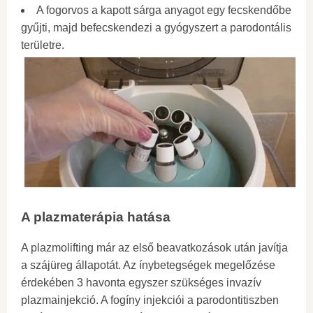
A fogorvos a kapott sárga anyagot egy fecskendőbe
gyűjti, majd befecskendezi a gyógyszert a parodontális
területre.
A plazmaterápia hatása
A plazmolifting már az első beavatkozások után javítja
a szájüreg állapotát. Az ínybetegségek megelőzése
érdekében 3 havonta egyszer szükséges invazív
plazmainjekció. A fogíny injekciói a parodontitiszben