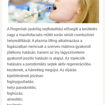
A Regenlab (autológ sejtfiatalítás) elősegíti a beültetés
vagy a maxillofacialis műtét során sérült csontszövet
helyreállítását. A plazma lifting alkalmazása a
fogászatban nemcsak a szerves mátrixra gyakorolt ​​
jótékony hatásán, hanem az íny lágyszöveteire
gyakorolt ​​pozitív hatásán is alapul. Az injekciók
hatására a parodontális sejtek aktív regenerációba
kezdenek, a hámréteg megújul. Az eljárás
kijelölésének jelzései:
fogínygyulladás;
helyi parodontitis;
foghúzás;
alveolitis;