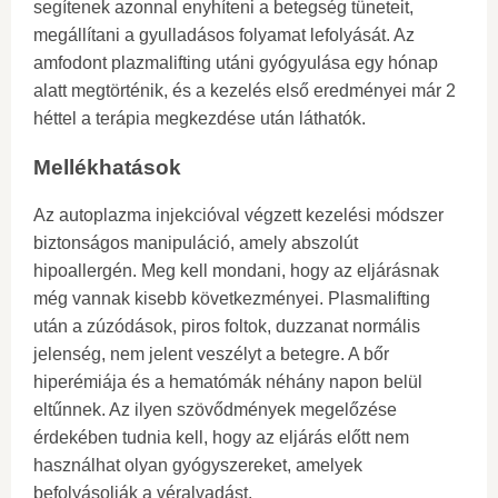
segítenek azonnal enyhíteni a betegség tüneteit,
megállítani a gyulladásos folyamat lefolyását. Az
amfodont plazmalifting utáni gyógyulása egy hónap
alatt megtörténik, és a kezelés első eredményei már 2
héttel a terápia megkezdése után láthatók.
Mellékhatások
Az autoplazma injekcióval végzett kezelési módszer
biztonságos manipuláció, amely abszolút
hipoallergén. Meg kell mondani, hogy az eljárásnak
még vannak kisebb következményei. Plasmalifting
után a zúzódások, piros foltok, duzzanat normális
jelenség, nem jelent veszélyt a betegre. A bőr
hiperémiája és a hematómák néhány napon belül
eltűnnek. Az ilyen szövődmények megelőzése
érdekében tudnia kell, hogy az eljárás előtt nem
használhat olyan gyógyszereket, amelyek
befolyásolják a véralvadást.