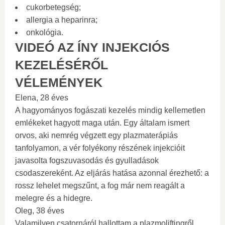
cukorbetegség;
allergia a heparinra;
onkológia.
VIDEÓ AZ ÍNY INJEKCIÓS
KEZELÉSÉRŐL
VÉLEMÉNYEK
Elena, 28 éves
A hagyományos fogászati ​​kezelés mindig kellemetlen
emlékeket hagyott maga után. Egy általam ismert
orvos, aki nemrég végzett egy plazmaterápiás
tanfolyamon, a vér folyékony részének injekcióit
javasolta fogszuvasodás és gyulladások
csodaszereként. Az eljárás hatása azonnal érezhető: a
rossz lehelet megszűnt, a fog már nem reagált a
melegre és a hidegre.
Oleg, 38 éves
Valamilyen csatornáról hallottam a plazmoliftingről,