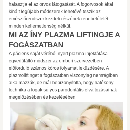
halasztja el az orvos látogatását. A fogorvosok által
kínált legújabb módszerek lehetővé teszik az
emésztőrendszer kezdeti részének rendbetételét
minden kellemetlenség nélkül.
MI AZ ÍNY PLAZMA LIFTINGJE A
FOGÁSZATBAN
A páciens saját véréből nyert plazma injektálása
egyedülálló módszer az emberi szervezetben
előforduló számos kóros folyamat leküzdésére. A
plazmoliftinget a fogászatban viszonylag nemrégiben
alkalmazzák, de már bebizonyította, hogy hatékony
technika a fogak súlyos parodontális elváltozásainak
megelőzésében és kezelésében.