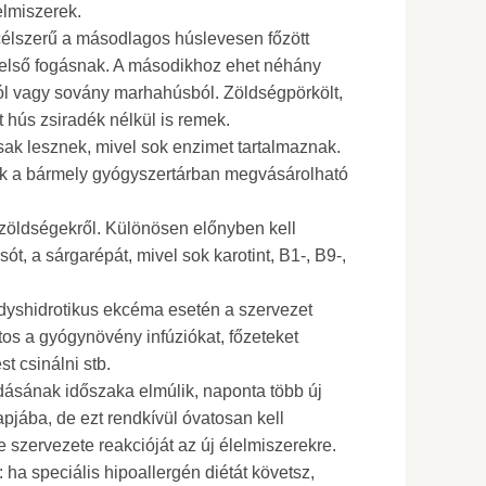
elmiszerek.
t célszerű a másodlagos húslevesen főzött
 első fogásnak. A másodikhoz ehet néhány
ól vagy sovány marhahúsból. Zöldségpörkölt,
t hús zsiradék nélkül is remek.
osak lesznek, mivel sok enzimet tartalmaznak.
ek a bármely gyógyszertárban megvásárolható
 zöldségekről. Különösen előnyben kell
sót, a sárgarépát, mivel sok karotint, B1-, B9-,
 dyshidrotikus ekcéma esetén a szervezet
latos a gyógynövény infúziókat, főzeteket
st csinálni stb.
ásának időszaka elmúlik, naponta több új
apjába, de ezt rendkívül óvatosan kell
 szervezete reakcióját az új élelmiszerekre.
ha speciális hipoallergén diétát követsz,