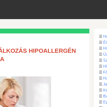
☰
H
☰
Él
☰
H
LÁLKOZÁS HIPOALLERGÉN
☰
Üz
RA
☰
S
☰
H
☰
Fő
☰
H
☰
Ja
☰
Kö
☰
B
☰
E