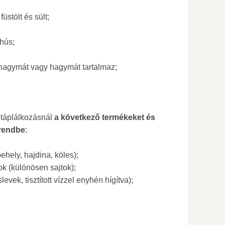
üstölt és sült;
 hús;
khagymát vagy hagymát tartalmaz;
 táplálkozásnál
a következő termékeket és
trendbe
:
ehely, hajdina, köles);
ok (különösen sajtok);
vek, tisztított vízzel enyhén hígítva);