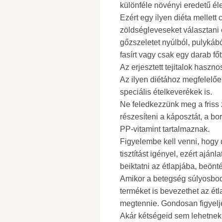
különféle növényi eredetű él
Ezért egy ilyen diéta mellet
zöldségleveseket választani
gőzszeletet nyúlból, pulykáb
fasírt vagy csak egy darab főt
Az erjesztett tejitalok haszn
Az ilyen diétához megfelelő
speciális ételkeverékek is.
Ne feledkezzünk meg a friss
részesíteni a káposztát, a bor
PP-vitamint tartalmaznak.
Figyelembe kell venni, hogy
tisztítást igényel, ezért aján
beiktatni az étlapjába, beönté
Amikor a betegség súlyosbod
terméket is bevezethet az étl
megtennie. Gondosan figyelje
Akár kétségeid sem lehetnek: 