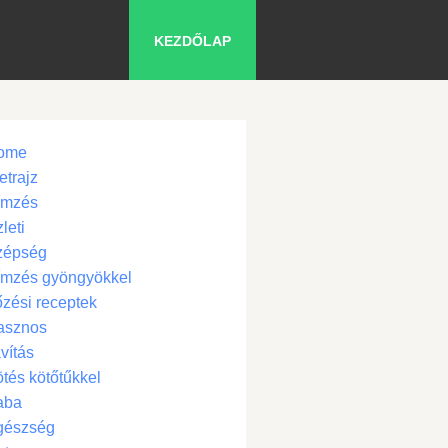
KEZDŐLAP
ome
etrajz
ímzés
leti
zépség
ímzés gyöngyökkel
zési receptek
asznos
vítás
tés kötőtűkkel
aba
gészség