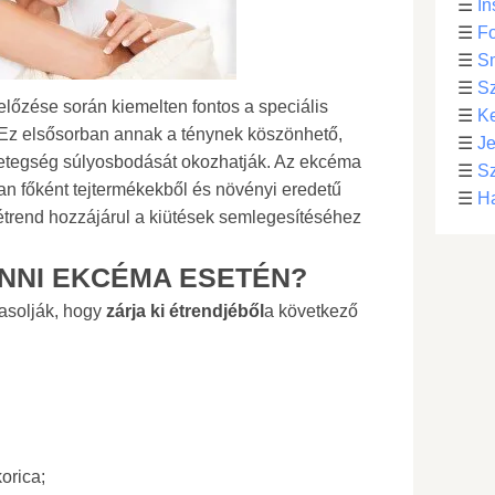
☰
In
☰
Fo
☰
S
☰
S
őzése során kiemelten fontos a speciális
☰
Ke
. Ez elsősorban annak a ténynek köszönhető,
☰
Je
etegség súlyosbodását okozhatják. Az ekcéma
☰
Sz
ban főként tejtermékekből és növényi eredetű
☰
Ha
n étrend hozzájárul a kiütések semlegesítéséhez
NNI EKCÉMA ESETÉN?
vasolják, hogy
zárja ki étrendjéből
a következő
orica;