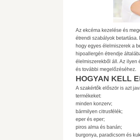
Az ekcéma kezelése és megel
étrendi szabályok betartása
hogy egyes élelmiszerek a b
hipoallergén étrendje általá
élelmiszerekből áll. Az ilye
és további megelőzéséhez.
HOGYAN KELL E
A szakértők először is azt ja
termékeket:
minden konzerv;
bármilyen citrusfélék;
eper és eper;
piros alma és banán;
burgonya, paradicsom és kuk