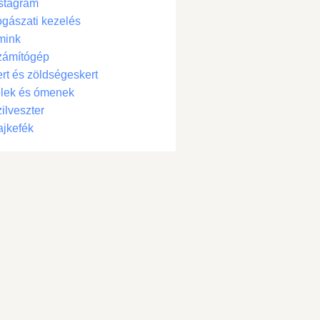
stagram
gászati kezelés
mink
zámítógép
rt és zöldségeskert
lek és ómenek
ilveszter
jkefék