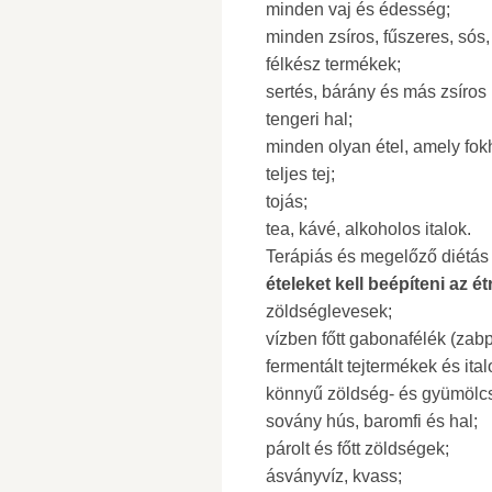
minden vaj és édesség;
minden zsíros, fűszeres, sós, f
félkész termékek;
sertés, bárány és más zsíros
tengeri hal;
minden olyan étel, amely fo
teljes tej;
tojás;
tea, kávé, alkoholos italok.
Terápiás és megelőző diétás
ételeket kell beépíteni az é
zöldséglevesek;
vízben főtt gabonafélék (zabp
fermentált tejtermékek és ital
könnyű zöldség- és gyümölcsle
sovány hús, baromfi és hal;
párolt és főtt zöldségek;
ásványvíz, kvass;