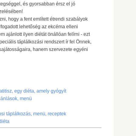
egséggel, és gyorsabban érsz el jó
zelésében!
, hogy a fent említett étrendi szabályok
fogadott lehetőség az ekcéma elleni
ajánlott ilyen diétát önállóan felírni - ezt
eciális táplálkozási rendszert ír fel Önnek,
sajátosságaira, hanem szervezete egyéni
itisz, egy diéta, amely gyógyít
ajánlások, menü
si táplálkozás, menü, receptek
diéta