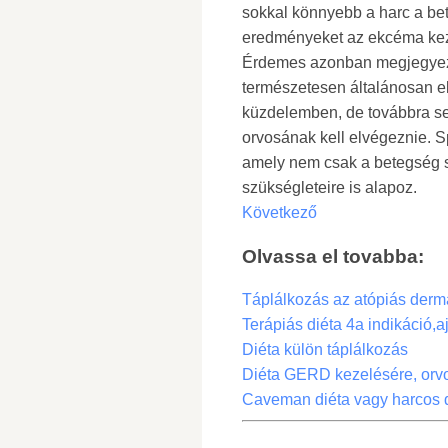
sokkal könnyebb a harc a bet
eredményeket az ekcéma ke
Érdemes azonban megjegyezni
természetesen általánosan el
küzdelemben, de továbbra sem 
orvosának kell elvégeznie. Sp
amely nem csak a betegség 
szükségleteire is alapoz.
Következő
Olvassa el tovabba:
Táplálkozás az atópiás dermat
Terápiás diéta 4a indikáció,
Diéta külön táplálkozás
Diéta GERD kezelésére, orvo
Caveman diéta vagy harcos 