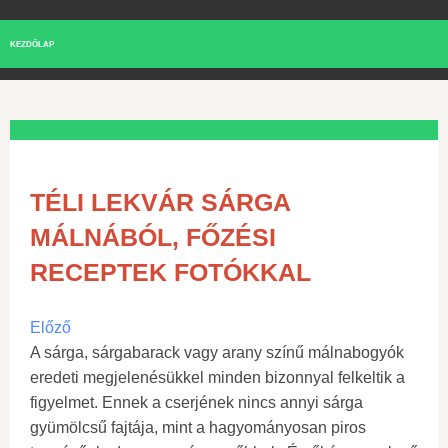
KEZDŐLAP
TÉLI LEKVÁR SÁRGA
MÁLNÁBÓL, FŐZÉSI
RECEPTEK FOTÓKKAL
Előző
A sárga, sárgabarack vagy arany színű málnabogyók
eredeti megjelenésükkel minden bizonnyal felkeltik a
figyelmet. Ennek a cserjének nincs annyi sárga
gyümölcsű fajtája, mint a hagyományosan piros