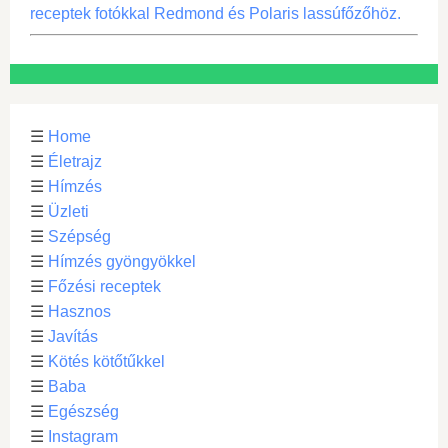
receptek fotókkal Redmond és Polaris lassúfőzőhöz.
☰
Home
☰
Életrajz
☰
Hímzés
☰
Üzleti
☰
Szépség
☰
Hímzés gyöngyökkel
☰
Főzési receptek
☰
Hasznos
☰
Javítás
☰
Kötés kötőtűkkel
☰
Baba
☰
Egészség
☰
Instagram