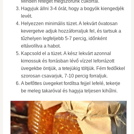
Minden réteget megszórunk cukorral.
Hagyjuk állni 3-4 órát, hogy a bogyók kiengedjék
levét.
Helyezzen minimális tüzet. A lekvárt óvatosan
kevergetve adjuk hozzáforraljuk fel, és tartsuk a
tűzhelyen legfeljebb 5-7 percig, időnként
eltávolítva a habot.
Kapcsold el a tüzet. A kész lekvárt azonnal
kimossuk és forrásban lévő vízzel leforrázott
üvegekbe öntjük, a tetejükig töltjük. Fém fedőkkel
szorosan csavarjuk, 7-10 percig forraljuk.
A befőttes üvegeket fordítsa fejjel lefelé, tekerje
be meleg takaróval és hagyja teljesen kihűlni.