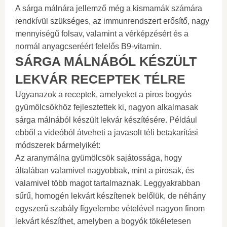
A sárga málnára jellemző még a kismamák számára
rendkívül szükséges, az immunrendszert erősítő, nagy
mennyiségű folsav, valamint a vérképzésért és a
normál anyagcseréért felelős B9-vitamin.
SÁRGA MÁLNÁBÓL KÉSZÜLT
LEKVÁR RECEPTEK TÉLRE
Ugyanazok a receptek, amelyeket a piros bogyós
gyümölcsökhöz fejlesztettek ki, nagyon alkalmasak
sárga málnából készült lekvár készítésére. Például
ebből a videóból átveheti a javasolt téli betakarítási
módszerek bármelyikét:
Az aranymálna gyümölcsök sajátossága, hogy
általában valamivel nagyobbak, mint a pirosak, és
valamivel több magot tartalmaznak. Leggyakrabban
sűrű, homogén lekvárt készítenek belőlük, de néhány
egyszerű szabály figyelembe vételével nagyon finom
lekvárt készíthet, amelyben a bogyók tökéletesen