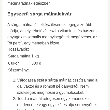
megmaradnak egészben.
Egyszerű sárga málnalekvár
A sárga málna téli elkészítésének legegyszerűbb
módja, amely lehetővé teszi a vitaminok és hasznos
anyagok maximális mennyiségének megőrzését, az
"öt perc", egy menetben főzve.
Hozzávalók:
Sárga málna
1 kg
Cukor
500 g
Készítmény:
Válogassa szét a sárga málnát, tisztítsa meg a
gallyaktól és a romlott példányoktól. Nem
szükséges megmosni a gyümölcsöket.
Tedd a málnát rétegesen egy zománcozott
medencébe vagy egy széles aljú serpenyőbe.