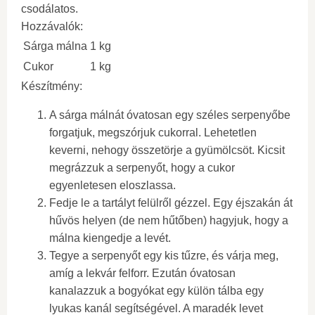
csodálatos.
Hozzávalók:
Sárga málna
1 kg
Cukor
1 kg
Készítmény:
A sárga málnát óvatosan egy széles serpenyőbe
forgatjuk, megszórjuk cukorral. Lehetetlen
keverni, nehogy összetörje a gyümölcsöt. Kicsit
megrázzuk a serpenyőt, hogy a cukor
egyenletesen eloszlassa.
Fedje le a tartályt felülről gézzel. Egy éjszakán át
hűvös helyen (de nem hűtőben) hagyjuk, hogy a
málna kiengedje a levét.
Tegye a serpenyőt egy kis tűzre, és várja meg,
amíg a lekvár felforr. Ezután óvatosan
kanalazzuk a bogyókat egy külön tálba egy
lyukas kanál segítségével. A maradék levet