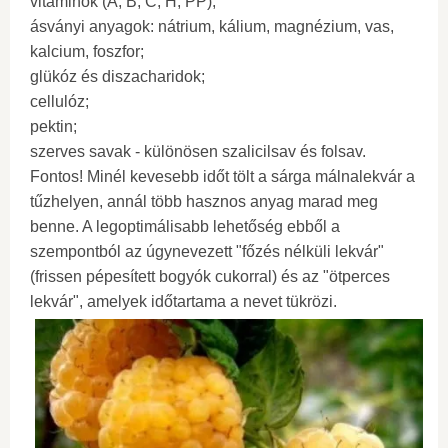
vitaminok (A, B, C, H, PP);
ásványi anyagok: nátrium, kálium, magnézium, vas,
kalcium, foszfor;
glükóz és diszacharidok;
cellulóz;
pektin;
szerves savak - különösen szalicilsav és folsav.
Fontos! Minél kevesebb időt tölt a sárga málnalekvár a
tűzhelyen, annál több hasznos anyag marad meg
benne. A legoptimálisabb lehetőség ebből a
szempontból az úgynevezett "főzés nélküli lekvár"
(frissen pépesített bogyók cukorral) és az "ötperces
lekvár", amelyek időtartama a nevet tükrözi.