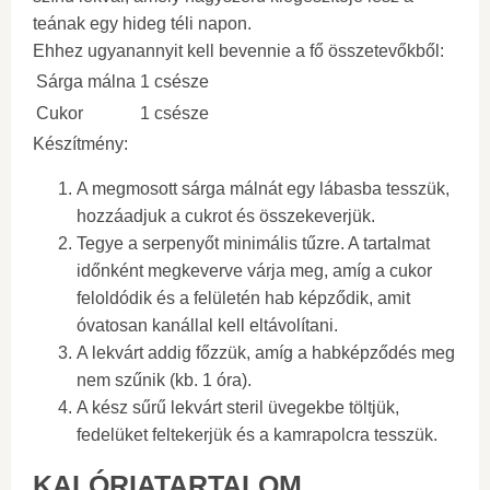
teának egy hideg téli napon.
Ehhez ugyanannyit kell bevennie a fő összetevőkből:
Sárga málna
1 csésze
Cukor
1 csésze
Készítmény:
A megmosott sárga málnát egy lábasba tesszük,
hozzáadjuk a cukrot és összekeverjük.
Tegye a serpenyőt minimális tűzre. A tartalmat
időnként megkeverve várja meg, amíg a cukor
feloldódik és a felületén hab képződik, amit
óvatosan kanállal kell eltávolítani.
A lekvárt addig főzzük, amíg a habképződés meg
nem szűnik (kb. 1 óra).
A kész sűrű lekvárt steril üvegekbe töltjük,
fedelüket feltekerjük és a kamrapolcra tesszük.
KALÓRIATARTALOM