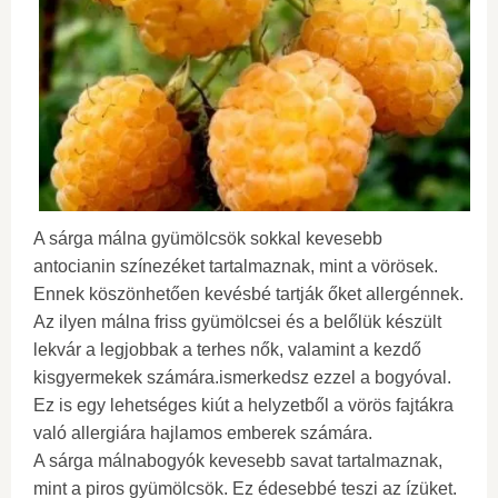
A sárga málna gyümölcsök sokkal kevesebb
antocianin színezéket tartalmaznak, mint a vörösek.
Ennek köszönhetően kevésbé tartják őket allergénnek.
Az ilyen málna friss gyümölcsei és a belőlük készült
lekvár a legjobbak a terhes nők, valamint a kezdő
kisgyermekek számára.ismerkedsz ezzel a bogyóval.
Ez is egy lehetséges kiút a helyzetből a vörös fajtákra
való allergiára hajlamos emberek számára.
A sárga málnabogyók kevesebb savat tartalmaznak,
mint a piros gyümölcsök. Ez édesebbé teszi az ízüket.