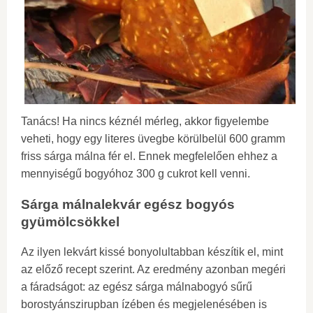
Tanács! Ha nincs kéznél mérleg, akkor figyelembe
veheti, hogy egy literes üvegbe körülbelül 600 gramm
friss sárga málna fér el. Ennek megfelelően ehhez a
mennyiségű bogyóhoz 300 g cukrot kell venni.
Sárga málnalekvár egész bogyós
gyümölcsökkel
Az ilyen lekvárt kissé bonyolultabban készítik el, mint
az előző recept szerint. Az eredmény azonban megéri
a fáradságot: az egész sárga málnabogyó sűrű
borostyánszirupban ízében és megjelenésében is