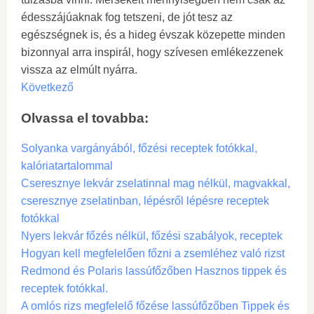
édesszájúaknak fog tetszeni, de jót tesz az
egészségnek is, és a hideg évszak közepette minden
bizonnyal arra inspirál, hogy szívesen emlékezzenek
vissza az elmúlt nyárra.
Következő
Olvassa el tovabba:
Solyanka vargányából, főzési receptek fotókkal,
kalóriatartalommal
Cseresznye lekvár zselatinnal mag nélkül, magvakkal,
cseresznye zselatinban, lépésről lépésre receptek
fotókkal
Nyers lekvár főzés nélkül, főzési szabályok, receptek
Hogyan kell megfelelően főzni a zsemléhez való rizst
Redmond és Polaris lassúfőzőben Hasznos tippek és
receptek fotókkal.
A omlós rizs megfelelő főzése lassúfőzőben Tippek és