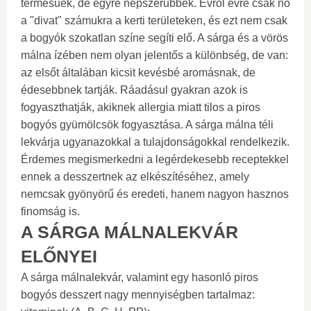
termésűek, de egyre népszerűbbek. Évről évre csak nő
a "divat" számukra a kerti területeken, és ezt nem csak
a bogyók szokatlan színe segíti elő. A sárga és a vörös
málna ízében nem olyan jelentős a különbség, de van:
az elsőt általában kicsit kevésbé aromásnak, de
édesebbnek tartják. Ráadásul gyakran azok is
fogyaszthatják, akiknek allergia miatt tilos a piros
bogyós gyümölcsök fogyasztása. A sárga málna téli
lekvárja ugyanazokkal a tulajdonságokkal rendelkezik.
Érdemes megismerkedni a legérdekesebb receptekkel
ennek a desszertnek az elkészítéséhez, amely
nemcsak gyönyörű és eredeti, hanem nagyon hasznos
finomság is.
A SÁRGA MÁLNALEKVÁR
ELŐNYEI
A sárga málnalekvár, valamint egy hasonló piros
bogyós desszert nagy mennyiségben tartalmaz: