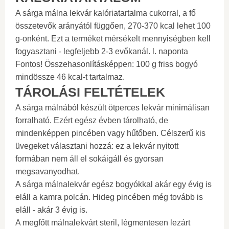
A sárga málna lekvár kalóriatartalma cukorral, a fő
összetevők arányától függően, 270-370 kcal lehet 100
g-onként. Ezt a terméket mérsékelt mennyiségben kell
fogyasztani - legfeljebb 2-3 evőkanál. l. naponta
Fontos! Összehasonlításképpen: 100 g friss bogyó
mindössze 46 kcal-t tartalmaz.
TÁROLÁSI FELTÉTELEK
A sárga málnából készült ötperces lekvár minimálisan
forralható. Ezért egész évben tárolható, de
mindenképpen pincében vagy hűtőben. Célszerű kis
üvegeket választani hozzá: ez a lekvár nyitott
formában nem áll el sokáigáll és gyorsan
megsavanyodhat.
A sárga málnalekvár egész bogyókkal akár egy évig is
eláll a kamra polcán. Hideg pincében még tovább is
eláll - akár 3 évig is.
A megfőtt málnalekvárt steril, légmentesen lezárt