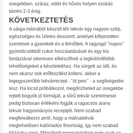
üvegekben, száraz, sötét és hűvös helyen szokás
tárolni 2-3 évig.
KÖVETKEZTETÉS
A sárga málnából készült téli lekvár egy nagyon szép,
egészséges és ízletes desszert, amelyet kifejezetten
szeretnek a gyerekek és a felnőttek. A ragyogó "napos"
gyümölcsökből cukor hozzáadásával és egy kis
fantáziával sikeresen elkészítheti a legkülönfélébb
lehetőségeket a készletekhez. Ha sürgeti az idő, és
nem akarsz sok erőfeszítést költeni, akkor a
legegyszerűbb lekvárrecept - "öt perc" - a segítségedre
lesz. Ha kicsit próbálkozol, megőrizheted az üvegekbe
rejtett bogyók jó formáját, a sűrű lekvár szerelmesei
pedig biztosan értékelni fogják a ragacsos arany
lekvár hagyományos receptjét. Nem szabad
megfeledkezni arról, hogy a málnalekvár
meglehetősen kalóriadús finomság, így nem szabad
túlzásba vinni. Mérsékelt mennyiségben nem csak az