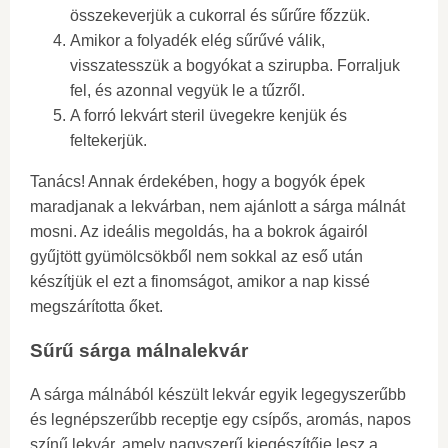
összekeverjük a cukorral és sűrűre főzzük.
Amikor a folyadék elég sűrűvé válik,
visszatesszük a bogyókat a szirupba. Forraljuk
fel, és azonnal vegyük le a tűzről.
A forró lekvárt steril üvegekre kenjük és
feltekerjük.
Tanács! Annak érdekében, hogy a bogyók épek
maradjanak a lekvárban, nem ajánlott a sárga málnát
mosni. Az ideális megoldás, ha a bokrok ágairól
gyűjtött gyümölcsökből nem sokkal az eső után
készítjük el ezt a finomságot, amikor a nap kissé
megszárította őket.
Sűrű sárga málnalekvár
A sárga málnából készült lekvár egyik legegyszerűbb
és legnépszerűbb receptje egy csípős, aromás, napos
színű lekvár, amely nagyszerű kiegészítője lesz a