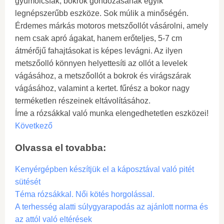
gyümölcsfák, bokrok gondozásának egyik
legnépszerűbb eszköze. Sok múlik a minőségén.
Érdemes márkás motoros metszőollót vásárolni, amely
nem csak apró ágakat, hanem erőteljes, 5-7 cm
átmérőjű fahajtásokat is képes levágni. Az ilyen
metszőolló könnyen helyettesíti az ollót a levelek
vágásához, a metszőollót a bokrok és virágszárak
vágásához, valamint a kertet. fűrész a bokor nagy
terméketlen részeinek eltávolításához.
Íme a rózsákkal való munka elengedhetetlen eszközei!
Következő
Olvassa el tovabba:
Kenyérgépben készítjük el a káposztával való pitét
sütését
Téma rózsákkal. Női kötés horgolással.
A terhesség alatti súlygyarapodás az ajánlott norma és
az attól való eltérések