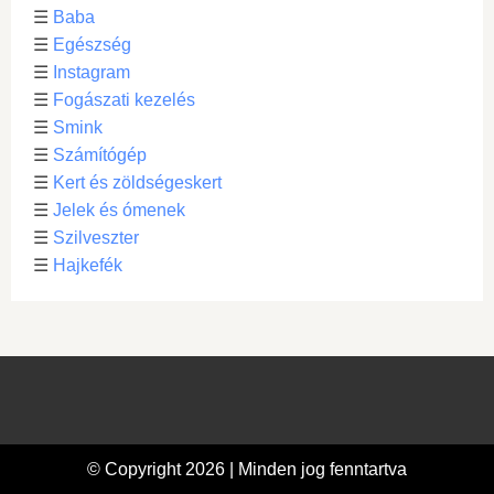
☰
Baba
☰
Egészség
☰
Instagram
☰
Fogászati kezelés
☰
Smink
☰
Számítógép
☰
Kert és zöldségeskert
☰
Jelek és ómenek
☰
Szilveszter
☰
Hajkefék
© Copyright 2026 | Minden jog fenntartva