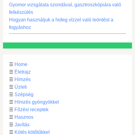
Gyomor vizsgálata szondával, gasztroszkópiára való
felkészülés
Hogyan használjuk a hideg vízzel való leöntést a
fogyáshoz
☰
Home
☰
Életrajz
☰
Hímzés
☰
Üzleti
☰
Szépség
☰
Hímzés gyöngyökkel
☰
Főzési receptek
☰
Hasznos
☰
Javítás
☰
Kötés kötőtűkkel