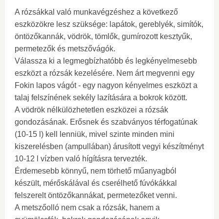
A rózsákkal való munkavégzéshez a következő
eszközökre lesz szüksége: lapátok, gereblyék, simítók,
öntözőkannák, vödrök, tömlők, gumírozott kesztyűk,
permetezők és metszővágók.
Válassza ki a legmegbízhatóbb és legkényelmesebb
eszközt a rózsák kezelésére. Nem árt megvenni egy
Fokin lapos vágót - egy nagyon kényelmes eszközt a
talaj felszínének sekély lazítására a bokrok között.
A vödrök nélkülözhetetlen eszközei a rózsák
gondozásának. Erősnek és szabványos térfogatúnak
(10-15 l) kell lenniük, mivel szinte minden mini
kiszerelésben (ampullában) árusított vegyi készítményt
10-12 l vízben való hígításra tervezték.
Érdemesebb könnyű, nem törhető műanyagból
készült, mérőskálával és cserélhető fúvókákkal
felszerelt öntözőkannákat, permetezőket venni.
A metszőolló nem csak a rózsák, hanem a