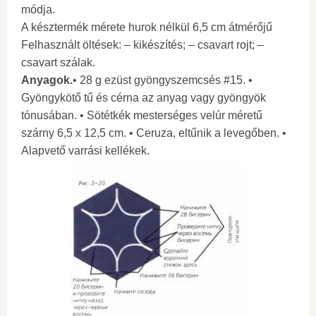
módja.
A késztermék mérete hurok nélkül 6,5 cm átmérőjű
Felhasznált öltések: – kikészítés; – csavart rojt; –
csavart szálak.
Anyagok.
• 28 g ezüst gyöngyszemcsés #15. •
Gyöngykötő tű és cérna az anyag vagy gyöngyök
tónusában. • Sötétkék mesterséges velúr méretű
szárny 6,5 x 12,5 cm. • Ceruza, eltűnik a levegőben. •
Alapvető varrási kellékek.