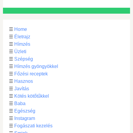
☰
Home
☰
Életrajz
☰
Hímzés
☰
Üzleti
☰
Szépség
☰
Hímzés gyöngyökkel
☰
Főzési receptek
☰
Hasznos
☰
Javítás
☰
Kötés kötőtűkkel
☰
Baba
☰
Egészség
☰
Instagram
☰
Fogászati kezelés