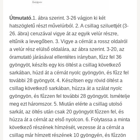
Útmutató.
1. ábra szerint. 3-26 vágjon ki két
hatszögletű részt művelúrból. 2. A csillag sziluettjét (3-
26. ábra) ceruzával vigye át az egyik velúr részre,
eltűnik a levegőben. 3. Vigye a cérnát a rossz oldalról
a velúr rész elülső oldalára, az ábra szerint. 3-20, az
óramutató járásával ellentétes irányban, fűzz fel 36
gyöngyöt, készíts egy kis öltést a csillag következő
sarkában, húzd át a cérnát nyolc gyöngyön, és fűzz fel
további 28 gyöngyöt. 4. Készítsen egy rövid öltést a
csillag következő sarkában, húzza át a szálat nyolc
gyöngyön, és fűzzen fel további 28 gyöngyöt. Ismételje
meg ezt háromszor. 5. Miután elérte a csillag utolsó
sarkát, az öltés után csak 20 gyöngyöt fűzzen fel, és
húzza át a cérnát az első nyolcon. 6. Folytassa a minta
következő részének hímzését, vezesse át a cérnát a
csillag már hímzett részének 10 gyöngyén, és fűzzön