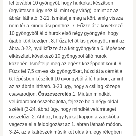
fel további 10 gyöngyöt, hogy hurkokat készítsen
(együttesen úgy néz ki, mint egy virág), amint az az
ábrán látható. 3-21. Ismételje meg a kört, amíg vissza
nem tér a kiindulási ponthoz. 7. Fűzze át a következő
10 gyöngyből álló hurok első négy gyöngyén, hogy
újabb kört kezdjen. 8. Fűzz fel öt kis gyöngyöt, mint az
ábra. 3-22, nyúlikfűzze át a két gyöngyöt a 6. lépésben
elkészített következő 10 gyöngyből álló hurok
közepén. Ismételje meg az egész középpont körül. 9.
Fűzz fel 7,5 cm-es kis gyöngyöket, húzd át a cérnát a
6. lépésben készített 10 gyöngyből álló hurkon, amint
az az ábrán látható. 3-23 úgy, hogy a csillag közepe
csavarodjon.
Összeszerelés.
1. Miután mindkét
velúrdarabot összehajtotta, fejezze be a négy oldal
széleit (3-24. ábra) úgy, hogy mindkét velúrréteget
összefűzi. 2. Ahhoz, hogy lyukat kapjon a zacskóba,
végezze el a feldolgozást az 1. ábrán látható módon.
3-24, az alkatrészek másik két oldalán, egy rétegben