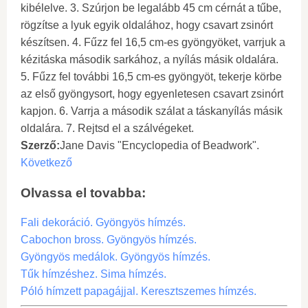
kibélelve. 3. Szúrjon be legalább 45 cm cérnát a tűbe,
rögzítse a lyuk egyik oldalához, hogy csavart zsinórt
készítsen. 4. Fűzz fel 16,5 cm-es gyöngyöket, varrjuk a
kézitáska második sarkához, a nyílás másik oldalára.
5. Fűzz fel további 16,5 cm-es gyöngyöt, tekerje körbe
az első gyöngysort, hogy egyenletesen csavart zsinórt
kapjon. 6. Varrja a második szálat a táskanyílás másik
oldalára. 7. Rejtsd el a szálvégeket.
Szerző:
Jane Davis "Encyclopedia of Beadwork".
Következő
Olvassa el tovabba:
Fali dekoráció. Gyöngyös hímzés.
Cabochon bross. Gyöngyös hímzés.
Gyöngyös medálok. Gyöngyös hímzés.
Tűk hímzéshez. Sima hímzés.
Póló hímzett papagájjal. Keresztszemes hímzés.