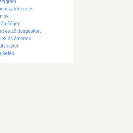
stagram
gászati kezelés
mink
zámítógép
rt és zöldségeskert
lek és ómenek
ilveszter
jkefék