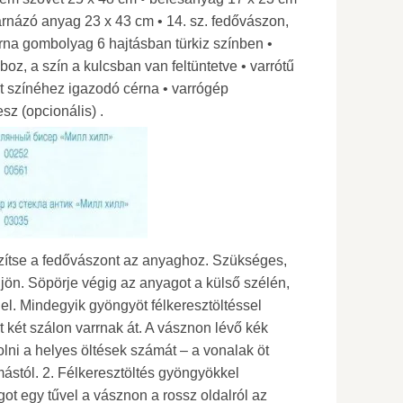
árnázó anyag 23 x 43 cm • 14. sz. fedővászon,
rna gombolyag 6 hajtásban türkiz színben •
oz, a szín a kulcsban van feltüntetve • varrótű
t színéhez igazodó cérna • varrógép
esz (opcionális) .
zítse a fedővászont az anyaghoz. Szükséges,
ön. Söpörje végig az anyagot a külső szélén,
l. Mindegyik gyöngyöt félkeresztöltéssel
 két szálon varrnak át. A vásznon lévő kék
ni a helyes öltések számát – a vonalak öt
ástól. 2. Félkeresztöltés gyöngyökkel
ot egy tűvel a vásznon a rossz oldalról az