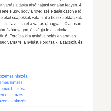
 varrás a táska alsó hajtási vonalán legyen. 4.
 lefelé úgy, hogy a rövid széle találkozzon a fő
se őket csapokkal, valamint a hosszú oldalakat.
t. 5. Távolítsa el a varrás ráhagyást. Óvatosan
 párnázóanyagon, és vágja le a sarkokat
. 6. Fordítsa ki a táskát a bélés elvarratlan
jd varrja fel a nyílást. Fordítsa ki a zacskót, és
ztszemes hímzés.
zemes hímzés
szemes hímzés.
zemes hímzés.
szemes hímzés.