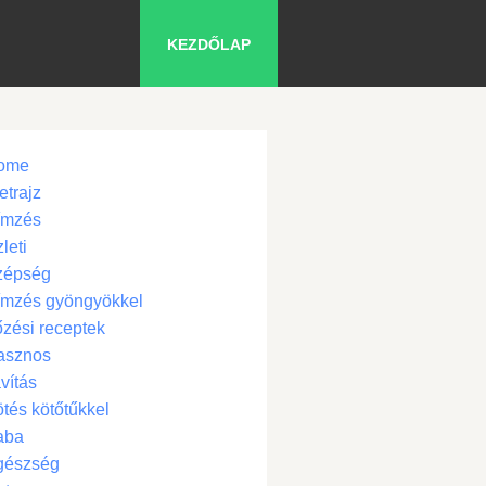
KEZDŐLAP
ome
etrajz
ímzés
leti
zépség
ímzés gyöngyökkel
zési receptek
asznos
vítás
tés kötőtűkkel
aba
gészség