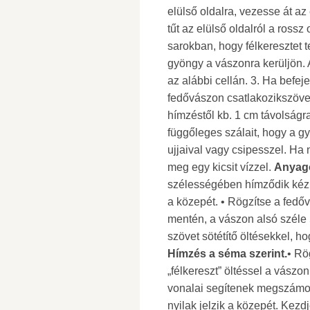
elülső oldalra, vezesse át a
tűt az elülső oldalról a rossz 
sarokban, hogy félkeresztet 
gyöngy a vászonra kerüljön. 
az alábbi cellán. 3. Ha befeje
fedővászon csatlakozikszövet
hímzéstől kb. 1 cm távolságr
függőleges szálait, hogy a 
ujjaival vagy csipesszel. Ha
meg egy kicsit vízzel.
Anyago
szélességében hímződik kézit
a közepét. • Rögzítse a fedőv
mentén, a vászon alsó széle 5
szövet sötétítő öltésekkel,
Hímzés a séma szerint.
• Rö
„félkereszt” öltéssel a vászo
vonalai segítenek megszámol
nyilak jelzik a közepét. Kezdj