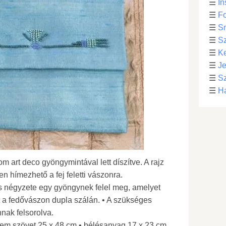
☰
In
☰
Fo
☰
S
☰
S
☰
Ke
☰
Je
☰
Sz
☰
Ha
om art deco gyöngymintával lett díszítve. A rajz
 hímezhető a fej feletti vászonra.
s négyzete egy gyöngynek felel meg, amelyet
 át a fedővászon dupla szálán. • A szükséges
nak felsorolva.
lyem szövet 25 x 48 cm • bélésanyag 17 x 23 cm