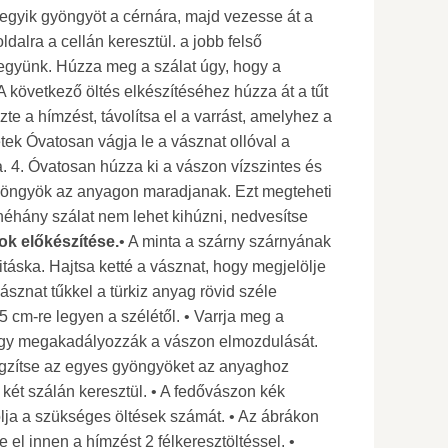
z egyik gyöngyöt a cérnára, majd vezesse át a
oldalra a cellán keresztül. a jobb felső
tegyünk. Húzza meg a szálat úgy, hogy a
A következő öltés elkészítéséhez húzza át a tűt
zte a hímzést, távolítsa el a varrást, amelyhez a
ek Óvatosan vágja le a vásznat ollóval a
a. 4. Óvatosan húzza ki a vászon vízszintes és
gyöngyök az anyagon maradjanak. Ezt megteheti
 néhány szálat nem lehet kihúzni, nedvesítse
k előkészítése.
• A minta a szárny szárnyának
áska. Hajtsa ketté a vásznat, hogy megjelölje
ásznat tűkkel a türkiz anyag rövid széle
 cm-re legyen a szélétől. • Varrja meg a
 hogy megakadályozzák a vászon elmozdulását.
gzítse az egyes gyöngyöket az anyaghoz
n két szálán keresztül. • A fedővászon kék
ja a szükséges öltések számát. • Az ábrákon
e el innen a hímzést 2 félkeresztöltéssel. •