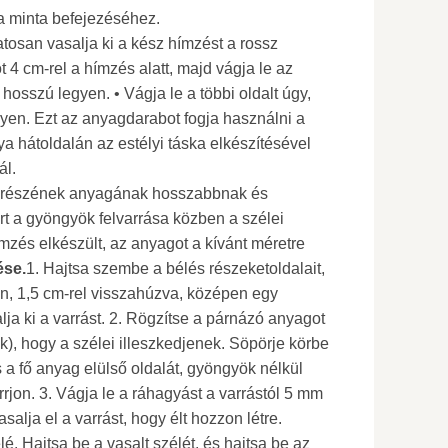
 a minta befejezéséhez.
atosan vasalja ki a kész hímzést a rossz
t 4 cm-rel a hímzés alatt, majd vágja le az
hosszú legyen. • Vágja le a többi oldalt úgy,
yen. Ezt az anyagdarabot fogja használni a
tya hátoldalán az estélyi táska elkészítésével
ál.
ő részének anyagának hosszabbnak és
rt a gyöngyök felvarrása közben a szélei
zés elkészült, az anyagot a kívánt méretre
ése.
1. Hajtsa szembe a bélés részeketoldalait,
lén, 1,5 cm-rel visszahúzva, középen egy
lja ki a varrást. 2. Rögzítse a párnázó anyagot
ék), hogy a szélei illeszkedjenek. Söpörje körbe
s a fő anyag elülső oldalát, gyöngyök nélkül
arrjon. 3. Vágja le a ráhagyást a varrástól 5 mm
asalja el a varrást, hogy élt hozzon létre.
lé. Hajtsa be a vasalt szélét, és hajtsa be az