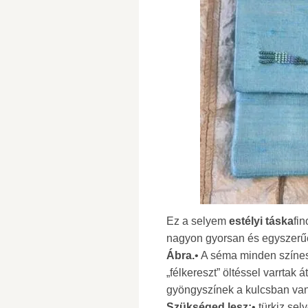
Ez a selyem
estélyi táska
fin
nagyon gyorsan és egyszerűen
Ábra.
• A séma minden színe
„félkereszt” öltéssel varrtak
gyöngyszínek a kulcsban van
Szükséged lesz:
• türkiz se