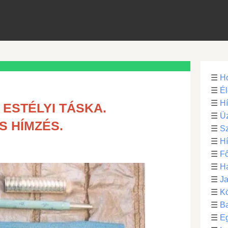
☰
H
☰
Él
☰
H
ESTÉLYI TÁSKA.
☰
Üz
 HÍMZÉS.
☰
S
☰
H
☰
Fő
☰
H
☰
Ja
☰
Kö
☰
B
☰
E