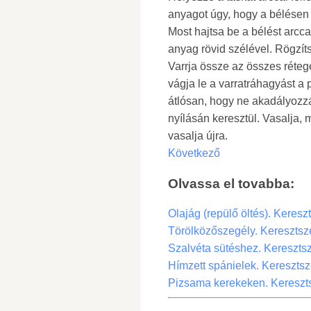
anyagot úgy, hogy a bélésen a
Most hajtsa be a bélést arccal
anyag rövid szélével. Rögzít
Varrja össze az összes rétege
vágja le a varratráhagyást a
átlósan, hogy ne akadályozzák
nyílásán keresztül. Vasalja, ma
vasalja újra.
Következő
Olvassa el tovabba:
Olajág (repülő öltés). Keres
Törölközőszegély. Kereszts
Szalvéta sütéshez. Kereszt
Hímzett spánielek. Kereszts
Pizsama kerekeken. Kereszt