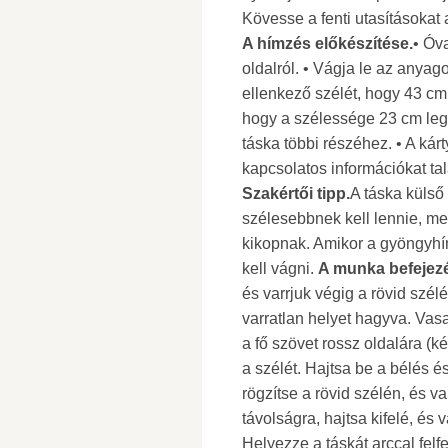
Kövesse a fenti utasításokat
A hímzés előkészítése.
• Óv
oldalról. • Vágja le az anyago
ellenkező szélét, hogy 43 cm 
hogy a szélessége 23 cm leg
táska többi részéhez. • A kár
kapcsolatos információkat tal
Szakértői tipp.
A táska küls
szélesebbnek kell lennie, me
kikopnak. Amikor a gyöngyhím
kell vágni.
A munka befejez
és varrjuk végig a rövid szé
varratlan helyet hagyva. Vasa
a fő szövet rossz oldalára (k
a szélét. Hajtsa be a bélés é
rögzítse a rövid szélén, és v
távolságra, hajtsa kifelé, és v
Helyezze a táskát arccal felfe