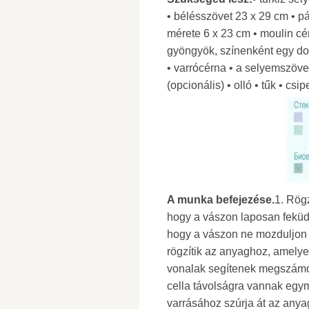
• bélésszövet 23 x 29 cm • p
mérete 6 x 23 cm • moulin cé
gyöngyök, színenként egy dob
• varrócérna • a selyemszöve
(opcionális) • olló • tűk • csip
A munka befejezése.
1. Rög
hogy a vászon laposan feküdj
hogy a vászon ne mozduljon e
rögzítik az anyaghoz, amelyet
vonalak segítenek megszámol
cella távolságra vannak egym
varrásához szúrja át az anyag