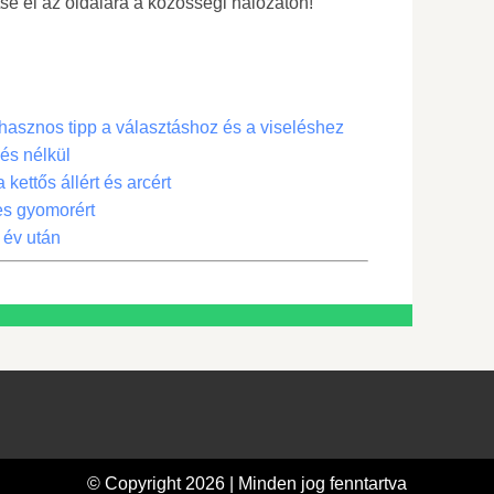
se el az oldalára a közösségi hálózaton!
hasznos tipp a választáshoz és a viseléshez
és nélkül
kettős állért és arcért
tes gyomorért
0 év után
© Copyright 2026 | Minden jog fenntartva