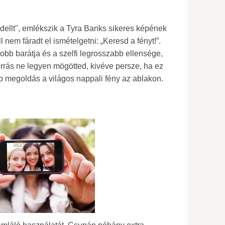
dellt", emlékszik a Tyra Banks sikeres képének
 nem fáradt el ismételgetni: „Keresd a fényt!”.
jobb barátja és a szelfi legrosszabb ellensége,
orrás ne legyen mögötted, kivéve persze, ha ez
bb megoldás a világos nappali fény az ablakon.