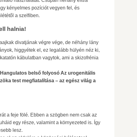
ámláló használatát. Csupán néhány extra
gy kényelmes pozíciót vegyen fel, és
ététől a szelfiben.
ll halnia!
aajkak divatjának végre vége, de néhány lány
nyok, higgyétek el, ez legalább hülyén néz ki,
 katatón kábulatban vagytok, ami a skizofrénia
 Hangulatos belső folyosó Az urogenitális
öka test megfiatalítása – az egész világ a
erát a feje fölé. Ebben a szögben nem csak az
uháid egy része, valamint a környezeted is. Így
esebb lesz.