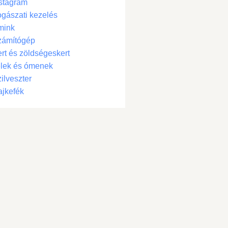
stagram
gászati kezelés
mink
zámítógép
rt és zöldségeskert
lek és ómenek
ilveszter
jkefék