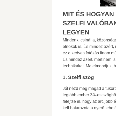
MIT ÉS HOGYAN 
SZELFI VALÓBA
LEGYEN
Mindenki csinálja, közönsége
elnökök is. És mindez azért, 
ez a kedves fotózás finom m
És mindez azért, mert nem i
technikákat. Ma elmondjuk, ho
1. Szelfi szög
Jól nézd meg magad a tükörbe
legtöbb ember 3/4-es szögből 
felejtse el, hogy az arc jobb
kell határoznia a nyerő lehet