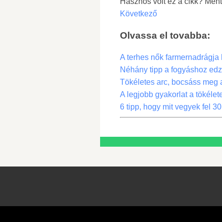
Hasznos volt ez a cikk? Ment
Következő
Olvassa el tovabba:
A terhes nők farmernadrágja 
Néhány tipp a fogyáshoz edz
Tökéletes arc, bocsáss meg a 
A legjobb gyakorlat a tökéle
6 tipp, hogy mit vegyek fel 3