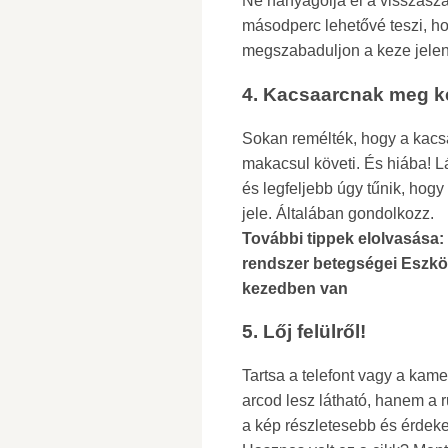
Ne hanyagolja el a visszasz
másodperc lehetővé teszi, ho
megszabaduljon a keze jelenl
4. Kacsaarcnak meg ke
Sokan remélték, hogy a kacs
makacsul követi. És hiába! Lá
és legfeljebb úgy tűnik, hogy
jele. Általában gondolkozz.
További tippek elolvasása:
rendszer betegségei Eszköz
kezedben van
5. Lőj felülről!
Tartsa a telefont vagy a kam
arcod lesz látható, hanem a r
a kép részletesebb és érdek