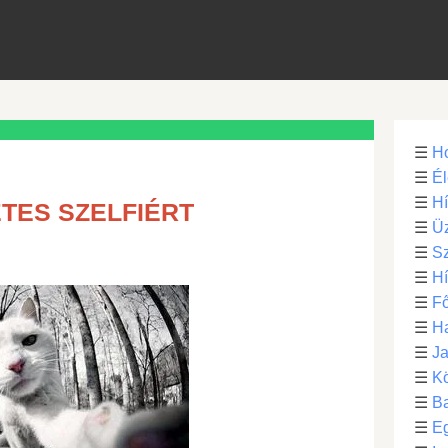
☰
H
☰
Él
☰
H
ETES SZELFIÉRT
☰
Üz
☰
S
☰
H
☰
Fő
☰
H
☰
Ja
☰
Kö
☰
B
☰
E