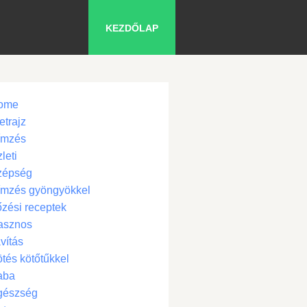
KEZDŐLAP
ome
etrajz
ímzés
leti
zépség
ímzés gyöngyökkel
zési receptek
asznos
vítás
tés kötőtűkkel
aba
gészség