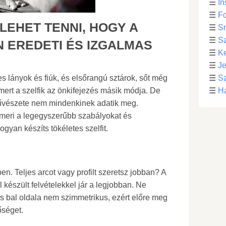
☰
In
☰
Fo
LEHET TENNI, HOGY A
☰
S
☰
S
N EREDETI ÉS IZGALMAS
☰
Ke
☰
Je
s lányok és fiúk, és elsőrangú sztárok, sőt még
☰
Sz
mert a szelfik az önkifejezés másik módja. De
☰
Ha
űvészete nem mindenkinek adatik meg.
smeri a legegyszerűbb szabályokat és
gyan készíts tökéletes szelfit.
n. Teljes arcot vagy profilt szeretsz jobban? A
készült felvételekkel jár a legjobban. Ne
 és bal oldala nem szimmetrikus, ezért előre meg
őséget.