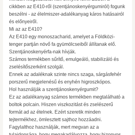
cikkben az E410-ről (szentjánoskenyérgumiról) fogunk
beszélni - az élelmiszer-adalékanyag káros hatásairól
és előnyeiről.
Mi az az E410?
Az E410 egy monoszacharid, amelyet a Földközi-
tenger partján növő fa gyümölcseiből állítanak elő.
Szentjánoskenyérfa-nak hívják.
Számos termékben sűrítő, emulgeáló, stabilizáló és
zselésítőszerként szolgál.
Ennek az adaléknak szinte nincs szaga, sárgásfehér
porszerű megjelenésű és enyhén higroszkópos.
Hol használják a szentjánoskenyérgumit?
Ez az adalékanyag számos termékben megtalálható a
boltok polcain. Hiszen viszkozitást és zselészerű
formát ad az ételnek. Ezért szeretik minden
tejtermékhez, ömlesztett sajthoz hozzáadni.
Fagylalthoz használják, mert megvan az a
tulajdonsága, hogy megakadályozza, hogy bizonyos