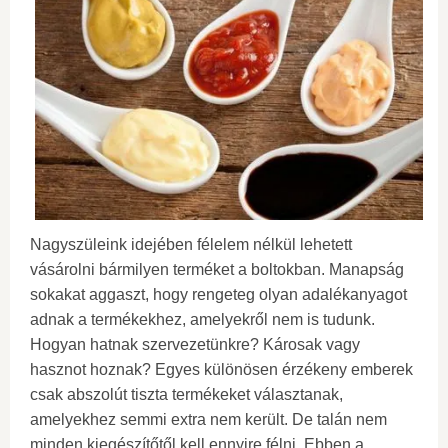
Nagyszüleink idejében félelem nélkül lehetett
vásárolni bármilyen terméket a boltokban. Manapság
sokakat aggaszt, hogy rengeteg olyan adalékanyagot
adnak a termékekhez, amelyekről nem is tudunk.
Hogyan hatnak szervezetünkre? Károsak vagy
hasznot hoznak? Egyes különösen érzékeny emberek
csak abszolút tiszta termékeket választanak,
amelyekhez semmi extra nem került. De talán nem
minden kiegészítőtől kell ennyire félni. Ebben a