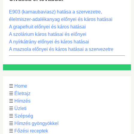
E903 (karnaubaviasz) hatása a szervezetre,
élelmiszer-adalékanyag előnyei és káros hatásai
A grapefruit előnyei és káros hatásai
A szolárium káros hatásai és előnyei
A nyírkátrány előnyei és káros hatásai
A mazsola előnyei és káros hatásai a szervezetre
☰
Home
☰
Életrajz
☰
Hímzés
☰
Üzleti
☰
Szépség
☰
Hímzés gyöngyökkel
☰
Főzési receptek