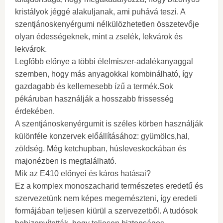
kristályok jéggé alakuljanak, ami puhává teszi. A
szentjánoskenyérgumi nélkülözhetetlen összetevője
olyan édességeknek, mint a zselék, lekvárok és
lekvárok.
Legfőbb előnye a többi élelmiszer-adalékanyaggal
szemben, hogy más anyagokkal kombinálható, így
gazdagabb és kellemesebb ízű a termék.Sok
pékáruban használják a hosszabb frissesség
érdekében.
A szentjánoskenyérgumit is széles körben használják
különféle konzervek előállításához: gyümölcs,hal,
zöldség. Még ketchupban, húsleveskockában és
majonézben is megtalálható.
Mik az E410 előnyei és káros hatásai?
Ez a komplex monoszacharid természetes eredetű és
szervezetünk nem képes megemészteni, így eredeti
formájában teljesen kiürül a szervezetből. A tudósok