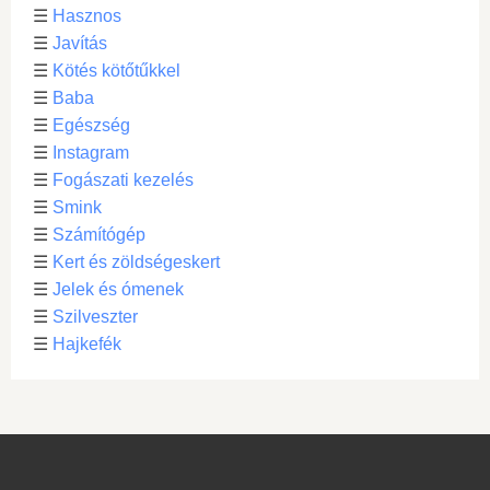
☰
Hasznos
☰
Javítás
☰
Kötés kötőtűkkel
☰
Baba
☰
Egészség
☰
Instagram
☰
Fogászati kezelés
☰
Smink
☰
Számítógép
☰
Kert és zöldségeskert
☰
Jelek és ómenek
☰
Szilveszter
☰
Hajkefék