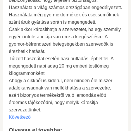
bebizonyították, hogy teljesen biztonságos.
Használata a világ számos országában engedélyezett.
Használata még gyermektermékek és csecsemőknek
szánt áruk gyártása során is megengedett.
Csak akkor károsíthatja a szervezetet, ha egy személy
egyéni intoleranciája van erre a kiegészítésre. A
gyomor-bélrendszeri betegségekben szenvedők is
érezhetik hatását.
Túlzott használat esetén hasi puffadás léphet fel. A
megengedett napi adag 20 mg emberi testtömeg
kilogrammonként.
Ahogy a cikkből is kiderül, nem minden élelmiszer-
adalékanyagnak van mellékhatása a szervezetre,
ezért bizonyos termékekről való lemondás előtt
érdemes tájékozódni, hogy melyik károsítja
szervezetünket.
Következő
Olvassa el tovabba: