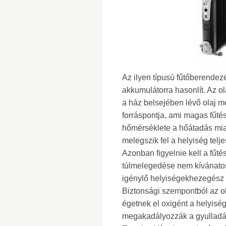
Az ilyen típusú fűtőberendez
akkumulátorra hasonlít. Az ol
a ház belsejében lévő olaj 
forráspontja, ami magas fűtés
hőmérséklete a hőátadás mia
melegszik fel a helyiség telje
Azonban figyelnie kell a fűté
túlmelegedése nem kívánatos.
igénylő helyiségekhezegész
Biztonsági szempontból az ol
égetnek el oxigént a helyis
megakadályozzák a gyulladá