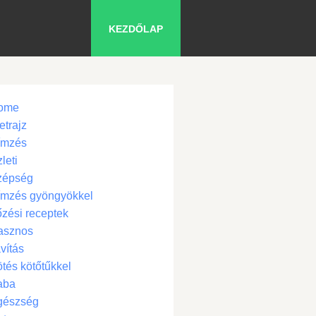
KEZDŐLAP
ome
etrajz
ímzés
leti
zépség
ímzés gyöngyökkel
zési receptek
asznos
vítás
tés kötőtűkkel
aba
gészség