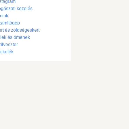
stagram
gászati kezelés
mink
zámítógép
rt és zöldségeskert
lek és ómenek
ilveszter
jkefék