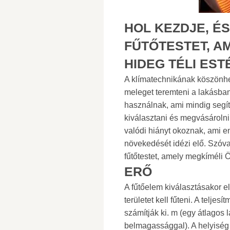
HOL KEZDJE, É
FŰTŐTESTET, A
HIDEG TÉLI ES
A klímatechnikának köszönhe
meleget teremteni a lakásba
használnak, ami mindig segí
kiválasztani és megvásárolni 
valódi hiányt okoznak, ami 
növekedését idézi elő. Szóva
fűtőtestet, amely megkíméli Ö
ERŐ
A fűtőelem kiválasztásakor e
területet kell fűteni. A telje
számítják ki. m (egy átlagos 
belmagassággal). A helyiség 