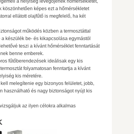
gemeli a helyiség levegőjének hőmérsékletét,
k köszönhetően képes ezt a hőmérsékletet
torral ellátott olajfűtő is megfelelő, ha két
iztonságot működés közben a termosztáttal
ák – a készülék be- és kikapcsolása egymástól
 lehetővé teszi a kívánt hőmérséklet fenntartását
senek benne emberek.
ros fűtőberendezések ideálisak egy kis
 termosztát folyamatosan fenntartja a kívánt
elyiség kis méretére.
kell melegítenie egy bizonyos felületet, jobb,
en használható és nagy biztonságot nyújt kis
izsgáljuk az ilyen célokra alkalmas
K