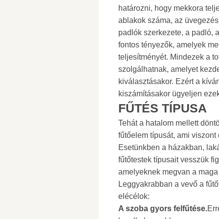
határozni, hogy mekkora tel
ablakok száma, az üvegezés é
padlók szerkezete, a padló, 
fontos tényezők, amelyek m
teljesítményét. Mindezek a t
szolgálhatnak, amelyet kezd
kiválasztásakor. Ezért a kív
kiszámításakor ügyeljen ezek
FŰTÉS TÍPUSA
Tehát a hatalom mellett dönt
fűtőelem típusát, ami viszont
Esetünkben a házakban, laká
fűtőtestek típusait vesszük f
amelyeknek megvan a maga cél
Leggyakrabban a vevő a fűtőt
elécélok:
A szoba gyors felfűtése.
Err