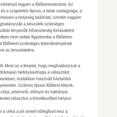
jesítményű legyen a fűtőberendezése. Az
s a szigetelés típusa, a falak vastagsága, a
amelyen a helyiség található, szintén nagyon
eghatározzák a készülék szükséges
ovábbi tényezők hőveszteség forrásaként
etben nem vettek figyelembe a fűtőelem
ánt fűtőelem szükséges teljesítményének
re az árnyalatokra.
ött. Most az a feladat, hogy meghatározzuk a
 drámaian befolyásolhatja a választást.
sokban, irodákban használt háztartási
igyelembe. Számos típusú fűtőtest létezik,
ja, jellemzői, előnyei és hátrányai.
estet választva a következőket helyezi
e a célra a jól ismert hőlégfúvó lesz a