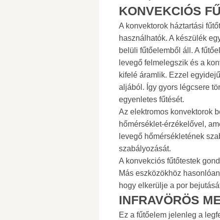
KONVEKCIÓS F
A konvektorok háztartási fűt
használhatók. A készülék eg
belüli fűtőelemből áll. A fű
levegő felmelegszik és a ko
kifelé áramlik. Ezzel egyidej
aljából. Így gyors légcsere tö
egyenletes fűtését.
Az elektromos konvektorok be
hőmérséklet-érzékelővel, am
levegő hőmérsékletének szab
szabályozását.
A konvekciós fűtőtestek gon
Más eszközökhöz hasonlóan ez
hogy elkerülje a por bejutásá
INFRAVÖRÖS M
Ez a fűtőelem jelenleg a leg