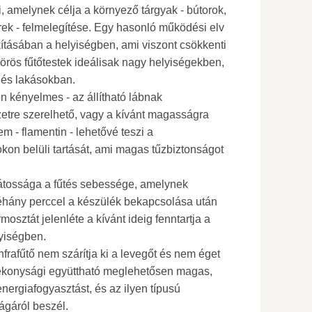
, amelynek célja a környező tárgyak - bútorok,
ek - felmelegítése. Egy hasonló működési elv
akításában a helyiségben, ami viszont csökkenti
vörös fűtőtestek ideálisak nagy helyiségekben,
n és lakásokban.
 kényelmes - az állítható lábnak
etre szerelhető, vagy a kívánt magasságra
lem - flamentin - lehetővé teszi a
okon belüli tartását, ami magas tűzbiztonságot
ajátossága a fűtés sebessége, amelynek
hány perccel a készülék bekapcsolása után
rmosztát jelenléte a kívánt ideig fenntartja a
lyiségben.
infrafűtő nem szárítja ki a levegőt és nem éget
tékonysági együttható meglehetősen magas,
nergiafogyasztást, és az ilyen típusú
gáról beszél.