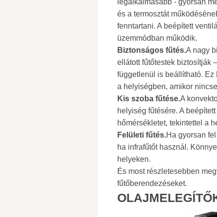
legalkalmasabb - gyorsan me
és a termosztát működéséne
fenntartani. A beépített ventilá
üzemmódban működik.
Biztonságos fűtés.
A nagy b
ellátott fűtőtestek biztosítj
függetlenül is beállítható. Ez
a helyiségben, amikor ninc
Kis szoba fűtése.
A konvekto
helyiség fűtésére. A beépített
hőmérsékletet, tekintettel a h
Felületi fűtés.
Ha gyorsan fel 
ha infrafűtőt használ. Könny
helyeken.
És most részletesebben megv
fűtőberendezéseket.
OLAJMELEGÍTŐ