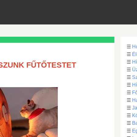
☰
H
☰
Él
☰
H
SZUNK FŰTŐTESTET
☰
Üz
☰
S
☰
H
☰
Fő
☰
H
☰
Ja
☰
Kö
☰
B
☰
E