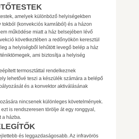
ŰTŐTESTEK
őtestek, amelyek különböző helyiségekben
y tokból (konvekciós kamrából) és a házon
tőelem működése miatt a ház belsejében lévő
nvekció következtében a redőnyökön keresztül
űleg a helyiségből lehűtött levegő belép a ház
rténiktömegek, ami biztosítja a helyiség
épített termosztáttal rendelkeznek
ely lehetővé teszi a készülék számára a belépő
ályozását és a konvektor aktiválásának
dozására nincsenek különleges követelmények.
t is rendszeresen törölje át egy ronggyal,
t a házba.
ELEGÍTŐK
fejlettebb és leggazdaságosabb. Az infravörös