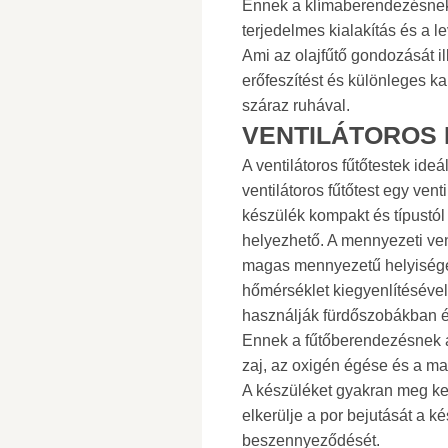
Ennek a klímaberendezésnek 
terjedelmes kialakítás és a 
Ami az olajfűtő gondozását i
erőfeszítést és különleges kar
száraz ruhával.
VENTILÁTOROS
A ventilátoros fűtőtestek ideá
ventilátoros fűtőtest egy venti
készülék kompakt és típustól
helyezhető. A mennyezeti ve
magas mennyezetű helyiségek
hőmérséklet kiegyenlítésével.
használják fürdőszobákban é
Ennek a fűtőberendezésnek a
zaj, az oxigén égése és a m
A készüléket gyakran meg kel
elkerülje a por bejutását a 
beszennyeződését.