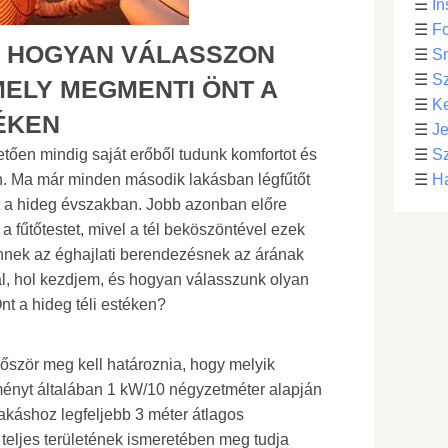
☰
In
☰
Fo
S HOGYAN VÁLASSZON
☰
S
☰
S
MELY MEGMENTI ÖNT A
☰
Ke
TÉKEN
☰
Je
tően mindig saját erőből tudunk komfortot és
☰
Sz
n. Ma már minden második lakásban légfűtőt
☰
Ha
t a hideg évszakban. Jobb azonban előre
a fűtőtestet, mivel a tél beköszöntével ezek
ennek az éghajlati berendezésnek az árának
l, hol kezdjem, és hogyan válasszunk olyan
nt a hideg téli estéken?
lőször meg kell határoznia, hogy melyik
sítményt általában 1 kW/10 négyzetméter alapján
lakáshoz legfeljebb 3 méter átlagos
teljes területének ismeretében meg tudja