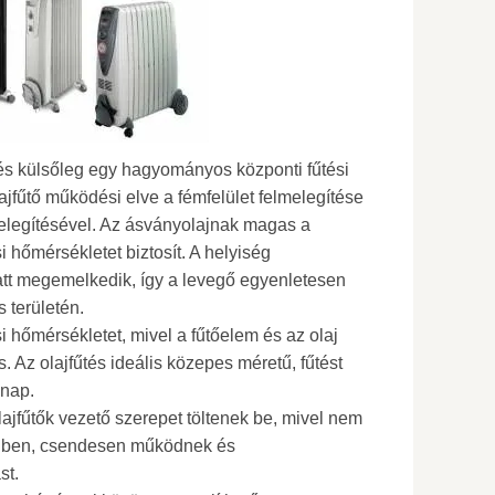
és külsőleg egy hagyományos központi fűtési
ajfűtő működési elve a fémfelület felmelegítése
melegítésével. Az ásványolajnak magas a
i hőmérsékletet biztosít. A helyiség
tt megemelkedik, így a levegő egyenletesen
s területén.
si hőmérsékletet, mivel a fűtőelem és az olaj
 Az olajfűtés ideális közepes méretű, fűtést
 nap.
ajfűtők vezető szerepet töltenek be, mivel nem
égben, csendesen működnek és
st.