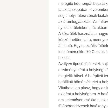
melegítő hőenergiát bocsát ki
falak, a szobában lévő ember
segít helyi fűtési zónák kial
az áramfogyasztást. Az infra
nyitott területeken, házakba
A készülék használata nagyon
köszönhetően falra, mennyez
állítható. Egy speciális fűtőe
testhőmérséklet 70 Celsius f
biztosít.
Az ilyen típusú fűtőtestek s
eredményeként a helyiség né
megtelik hővel. A beépített te
beállított hőmérsékletet a he
Vitathatatlan plusz, hogy az 
oxigént a helyiségben. A ha
ami jelentősen csökkenti az e
fűtőberendezések hatékonysá