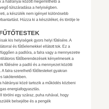
a hátrányai között megemlíthető a
levegő túlszáradása a helyiségben.
lleti, a készülék nem igényel különösebb
bantartást. Húzza ki a készüléket, és törölje le
 FŰTŐTESTEK
lisak kis helyiségek gyors helyi fűtésére. A
látorral és fűtőelemekkel ellátott tok. Ez a
 függően a padlóra, a falra vagy a mennyezetre
ntilátoros fűtőberendezések kényelmesek a
 fűtésére a padló és a mennyezet közötti
 A falra szerelhető fűtőtesteket gyakran
s lakóterekben.
 hátrányai közé tartozik a működés közbeni
agas energiafogyasztás.
l törölni egy száraz, puha ruhával, hogy
készülék belsejébe és a pengék