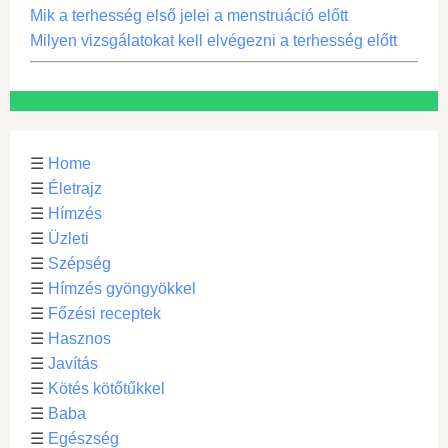
Mik a terhesség első jelei a menstruáció előtt
Milyen vizsgálatokat kell elvégezni a terhesség előtt
☰
Home
☰
Életrajz
☰
Hímzés
☰
Üzleti
☰
Szépség
☰
Hímzés gyöngyökkel
☰
Főzési receptek
☰
Hasznos
☰
Javítás
☰
Kötés kötőtűkkel
☰
Baba
☰
Egészség