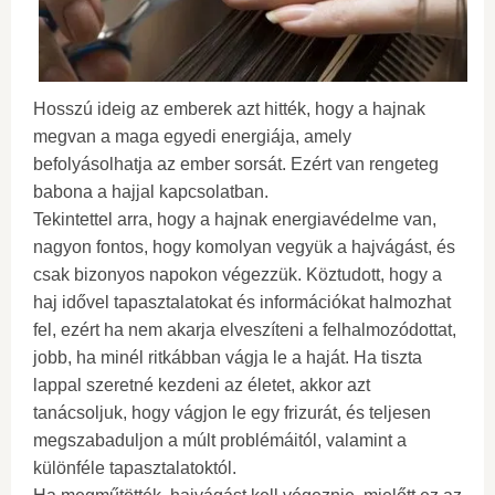
Hosszú ideig az emberek azt hitték, hogy a hajnak
megvan a maga egyedi energiája, amely
befolyásolhatja az ember sorsát. Ezért van rengeteg
babona a hajjal kapcsolatban.
Tekintettel arra, hogy a hajnak energiavédelme van,
nagyon fontos, hogy komolyan vegyük a hajvágást, és
csak bizonyos napokon végezzük. Köztudott, hogy a
haj idővel tapasztalatokat és információkat halmozhat
fel, ezért ha nem akarja elveszíteni a felhalmozódottat,
jobb, ha minél ritkábban vágja le a haját. Ha tiszta
lappal szeretné kezdeni az életet, akkor azt
tanácsoljuk, hogy vágjon le egy frizurát, és teljesen
megszabaduljon a múlt problémáitól, valamint a
különféle tapasztalatoktól.