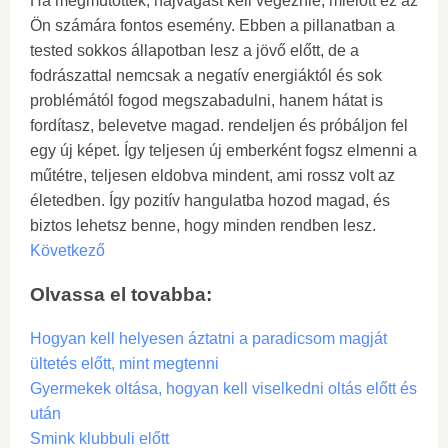
Ha megműtötték, hajvágást kell végeznie, mielőtt ez az
Ön számára fontos esemény. Ebben a pillanatban a
tested sokkos állapotban lesz a jövő előtt, de a
fodrászattal nemcsak a negatív energiáktól és sok
problémától fogod megszabadulni, hanem hátat is
fordítasz, belevetve magad. rendeljen és próbáljon fel
egy új képet. Így teljesen új emberként fogsz elmenni a
műtétre, teljesen eldobva mindent, ami rossz volt az
életedben. Így pozitív hangulatba hozod magad, és
biztos lehetsz benne, hogy minden rendben lesz.
Következő
Olvassa el tovabba:
Hogyan kell helyesen áztatni a paradicsom magját
ültetés előtt, mint megtenni
Gyermekek oltása, hogyan kell viselkedni oltás előtt és
után
Smink klubbuli előtt