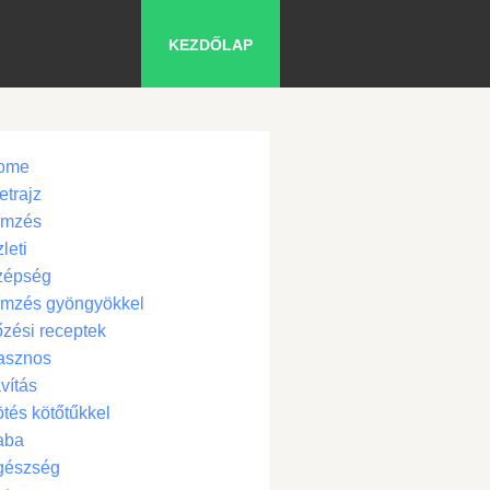
KEZDŐLAP
ome
etrajz
ímzés
leti
zépség
ímzés gyöngyökkel
zési receptek
asznos
vítás
tés kötőtűkkel
aba
gészség