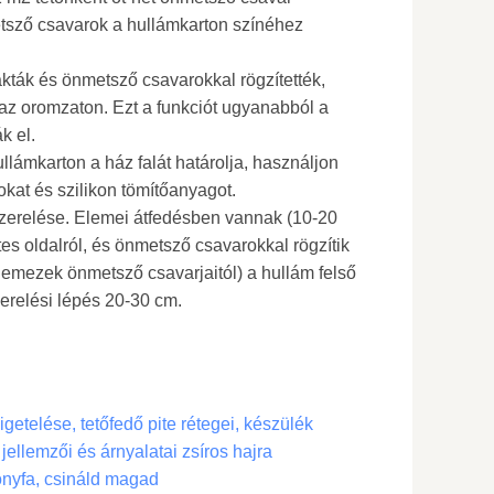
etsző csavarok a hullámkarton színéhez
akták és önmetsző csavarokkal rögzítették,
 az oromzaton. Ezt a funkciót ugyanabból a
k el.
llámkarton a ház falát határolja, használjon
kat és szilikon tömítőanyagot.
lszerelése. Elemei átfedésben vannak (10-20
étes oldalról, és önmetsző csavarokkal rögzítik
emezek önmetsző csavarjaitól) a hullám felső
zerelési lépés 20-30 cm.
getelése, tetőfedő pite rétegei, készülék
ellemzői és árnyalatai zsíros hajra
nyfa, csináld magad