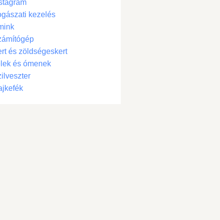
stagram
gászati kezelés
mink
zámítógép
rt és zöldségeskert
lek és ómenek
ilveszter
jkefék