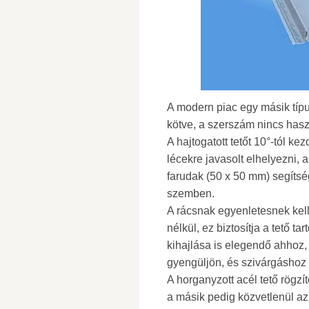
A modern piac egy másik típu
kötve, a szerszám nincs has
A hajtogatott tetőt 10°-tól kez
lécekre javasolt elhelyezni,
farudak (50 x 50 mm) segítsé
szemben.
A rácsnak egyenletesnek kel
nélkül, ez biztosítja a tető t
kihajlása is elegendő ahhoz
gyengüljön, és szivárgáshoz 
A horganyzott acél tető rögzí
a másik pedig közvetlenül az