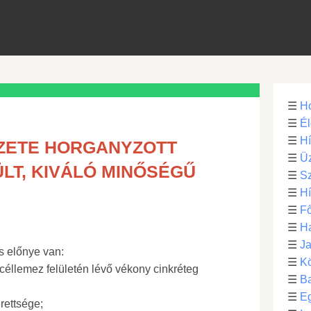
☰
H
☰
Él
☰
H
EZETE HORGANYZOTT
☰
Üz
LT, KIVÁLÓ MINŐSÉGŰ
☰
S
☰
H
☰
Fő
☰
H
☰
Ja
s előnye van:
☰
Kö
acéllemez felületén lévő vékony cinkréteg
☰
B
☰
E
rettsége;