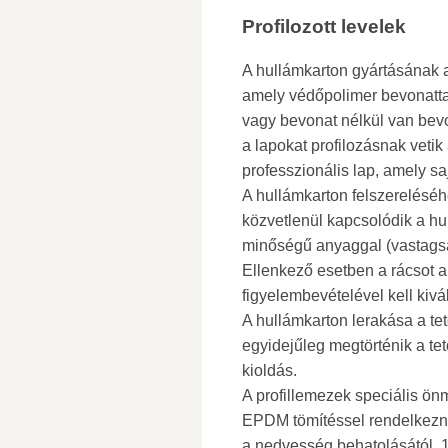
Profilozott levelek
A hullámkarton gyártásának a
amely védőpolimer bevonattal,
vagy bevonat nélkül van be
a lapokat profilozásnak veti
professzionális lap, amely sa
A hullámkarton felszereléséhe
közvetlenül kapcsolódik a hu
minőségű anyaggal (vastagsá
Ellenkező esetben a rácsot a
figyelembevételével kell kivá
A hullámkarton lerakása a tet
egyidejűleg megtörténik a t
kioldás.
A profillemezek speciális ön
EPDM tömítéssel rendelkeznek
a nedvesség behatolásától. 