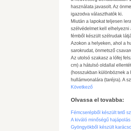
használata javasolt. Az önm
igazodva választhatók ki.
Miután a lapokat teljesen ler
szélvédelmet kell elhelyezni
fémből készült szélrudak látjá
Azokon a helyeken, ahol a hu
sarokrudat, önmetsző csavaro
Az utolsó szakasz a lófej fe
cm) a hátulsó oldallal ellent
(hosszukban különböznek a l
hullámvonalára (taréjra). A s
Következő
Olvassa el tovabba:
Fémcserépből készült tető szi
A kiváló minőségű hajápolás j
Gyöngyökből készült karácso