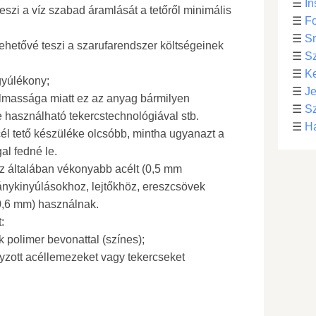
☰
In
teszi a víz szabad áramlását a tetőről minimális
☰
Fo
☰
S
lehetővé teszi a szarufarendszer költségeinek
☰
S
☰
Ke
gyúlékony;
☰
Je
almassága miatt ez az anyag bármilyen
☰
Sz
e használható tekercstechnológiával stb.
☰
Ha
él tető készüléke olcsóbb, mintha ugyanazt a
al fedné le.
z általában vékonyabb acélt (0,5 mm
ánykinyúlásokhoz, lejtőkhöz, ereszcsövek
0,6 mm) használnak.
:
 polimer bevonattal (színes);
yzott acéllemezeket vagy tekercseket