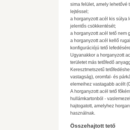
sima felület, amely lehetővé 
lejtéssel;
a horganyzott acél kis súlya 
jelentős csökkentését;
a horganyzott acél tető nem 
a horganyzott acél kellő rug
konfigurációjú tető lefedésér
Ugyanakkor a horganyzott ac
területet más tetőfedő anyagg
Keresztmetszetű tetőfedéshe
vastagság), oromfal- és párk
elemeihez vastagabb acélt (
A horganyzott acél tető főként
hullámkartonból - vaslemezek
hajtogatott, amelyhez horgan
használnak.
Összehajtott tető