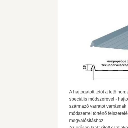
A hajtogatott tetőt a tető h
speciális módszerével - hajto
származó varratot varrásnak n
módszerrel történő felszerelé
megvalósításhoz.
Az erősen kialakított csatlak