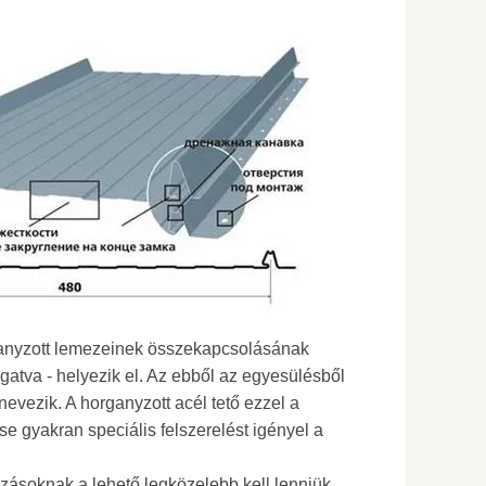
organyzott lemezeinek összekapcsolásának
gatva - helyezik el. Az ebből az egyesülésből
evezik. A horganyzott acél tető ezzel a
se gyakran speciális felszerelést igényel a
ozásoknak a lehető legközelebb kell lenniük