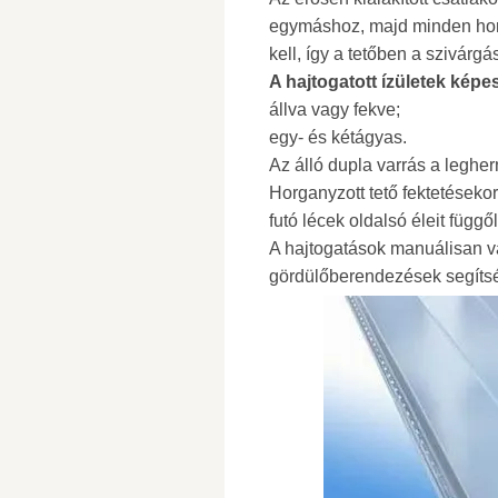
egymáshoz, majd minden horg
kell, így a tetőben a szivár
A hajtogatott ízületek képe
állva vagy fekve;
egy- és kétágyas.
Az álló dupla varrás a leghe
Horganyzott tető fektetésekor 
futó lécek oldalsó éleit függ
A hajtogatások manuálisan v
gördülőberendezések segítsé