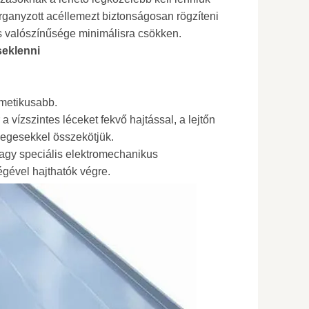
anyzott acéllemezt biztonságosan rögzíteni
gás valószínűsége minimálisra csökken.
seklenni
rmetikusabb.
a vízszintes léceket fekvő hajtással, a lejtőn
őlegesekkel összekötjük.
agy speciális elektromechanikus
gével hajthatók végre.