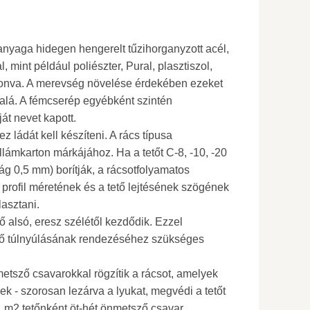
nyaga hidegen hengerelt tűzihorganyzott acél,
 mint például poliészter, Pural, plasztiszol,
vonva. A merevség növelése érdekében ezeket
k alá. A fémcserép egyébként szintén
ját nevet kapott.
z ládát kell készíteni. A rács típusa
llámkarton márkájához. Ha a tetőt C-8, -10, -20
g 0,5 mm) borítják, a rácsotfolyamatos
 profil méretének és a tető lejtésének szögének
lasztani.
ő alsó, eresz szélétől kezdődik. Ezzel
ető túlnyúlásának rendezéséhez szükséges
metsző csavarokkal rögzítik a rácsot, amelyek
 - szorosan lezárva a lyukat, megvédi a tetőt
1 m2 tetőnként öt-hét önmetsző csavar