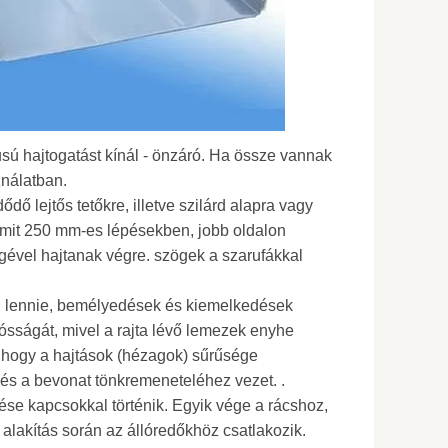
sú hajtogatást kínál - önzáró. Ha össze vannak
ználatban.
dődő lejtős tetőkre, illetve szilárd alapra vagy
 amit 250 mm-es lépésekben, jobb oldalon
gével hajtanak végre. szögek a szarufákkal
l lennie, bemélyedések és kiemelkedések
artósságát, mivel a rajta lévő lemezek enyhe
, hogy a hajtások (hézagok) sűrűsége
és a bevonat tönkremeneteléhez vezet. .
tése kapcsokkal történik. Egyik vége a rácshoz,
 alakítás során az állóredőkhöz csatlakozik.