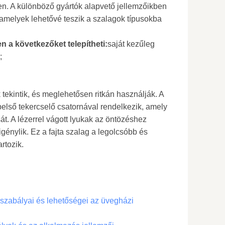
en. A különböző gyártók alapvető jellemzőikben
 amelyek lehetővé teszik a szalagok típusokba
en a következőket telepítheti:
saját kezűleg
;
k tekintik, és meglehetősen ritkán használják. A
ú belső tekercselő csatornával rendelkezik, amely
sát. A lézerrel vágott lyukak az öntözéshez
igénylik. Ez a fajta szalag a legolcsóbb és
rtozik.
 szabályai és lehetőségei az üvegházi