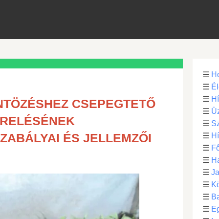
☰
H
☰
Él
☰
H
ÖNTÖZÉSHEZ CSEPEGTETŐ
☰
Üz
ERELÉSÉNEK
☰
S
SZABÁLYAI ÉS JELLEMZŐI
☰
H
☰
Fő
☰
H
☰
Ja
☰
Kö
☰
B
☰
E