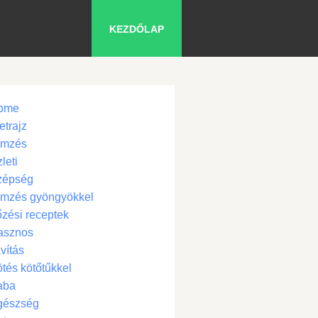
KEZDŐLAP
ome
etrajz
ímzés
leti
zépség
ímzés gyöngyökkel
zési receptek
asznos
vítás
tés kötőtűkkel
aba
gészség