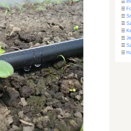
☰
In
☰
Fo
☰
S
☰
S
☰
Ke
☰
Je
☰
Sz
☰
Ha