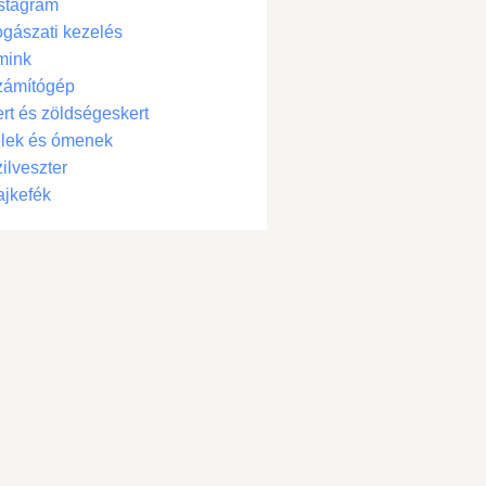
stagram
gászati kezelés
mink
zámítógép
rt és zöldségeskert
lek és ómenek
ilveszter
jkefék