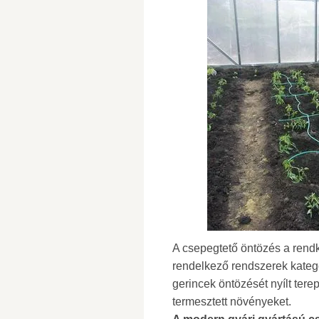
A csepegtető öntözés a rendk
rendelkező rendszerek kategó
gerincek öntözését nyílt ter
termesztett növényeket.