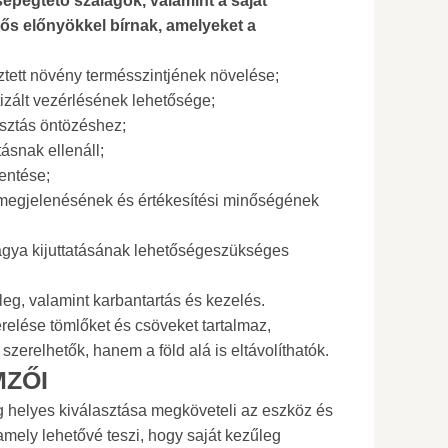
epegtető szalagok, valamint a saját
tős előnyökkel bírnak, amelyeket a
tett növény termésszintjének növelése;
izált vezérlésének lehetősége;
osztás öntözéshez;
tásnak ellenáll;
entése;
k megjelenésének és értékesítési minőségének
rágya kijuttatásának lehetőségeszükséges
leg, valamint karbantartás és kezelés.
erelése tömlőket és csöveket tartalmaz,
zerelhetők, hanem a föld alá is eltávolíthatók.
MZŐI
g helyes kiválasztása megköveteli az eszköz és
amely lehetővé teszi, hogy saját kezűleg