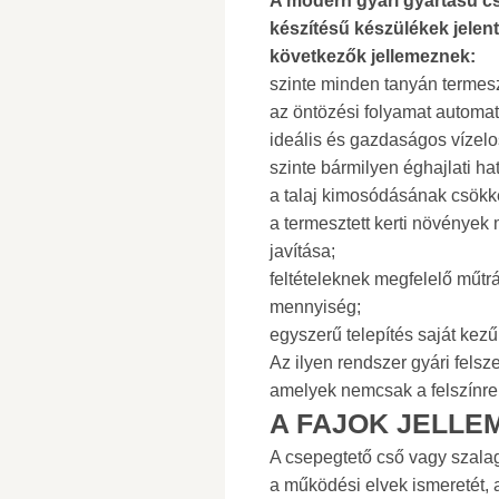
A modern gyári gyártású cs
készítésű készülékek jelen
következők jellemeznek:
szinte minden tanyán termesz
az öntözési folyamat automat
ideális és gazdaságos vízel
szinte bármilyen éghajlati ha
a talaj kimosódásának csökk
a termesztett kerti növénye
javítása;
feltételeknek megfelelő műt
mennyiség;
egyszerű telepítés saját kezű
Az ilyen rendszer gyári felsz
amelyek nemcsak a felszínre s
A FAJOK JELLE
A csepegtető cső vagy szala
a működési elvek ismeretét, 