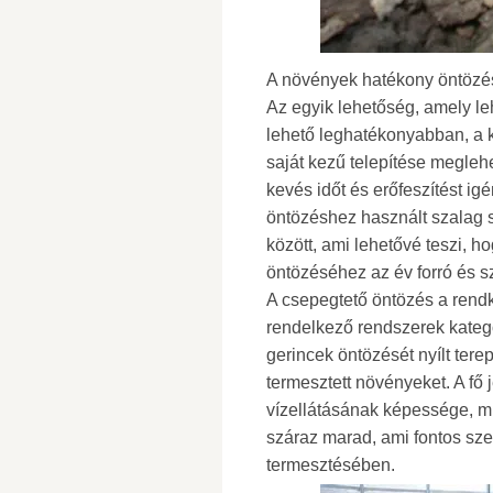
A növények hatékony öntözés
Az egyik lehetőség, amely le
lehető leghatékonyabban, a 
saját kezű telepítése megleh
kevés időt és erőfeszítést ig
öntözéshez használt szalag s
között, ami lehetővé teszi, 
öntözéséhez az év forró és 
A csepegtető öntözés a rendk
rendelkező rendszerek kategó
gerincek öntözését nyílt te
termesztett növényeket. A f
vízellátásának képessége, m
száraz marad, ami fontos sz
termesztésében.