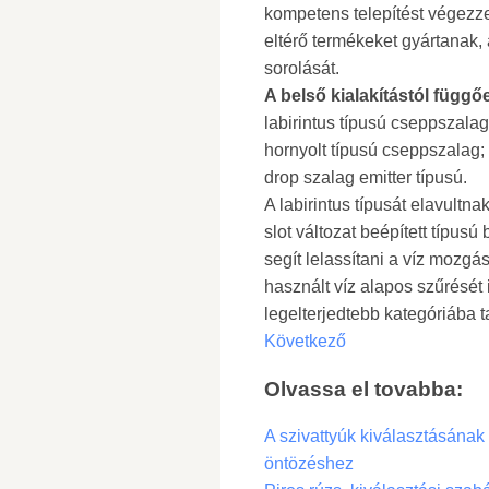
kompetens telepítést végezz
eltérő termékeket gyártanak,
sorolását.
A belső kialakítástól függő
labirintus típusú cseppszalag
hornyolt típusú cseppszalag;
drop szalag emitter típusú.
A labirintus típusát elavultna
slot változat beépített típus
segít lelassítani a víz mozgá
használt víz alapos szűrését 
legelterjedtebb kategóriába ta
Következő
Olvassa el tovabba:
A szivattyúk kiválasztásának
öntözéshez