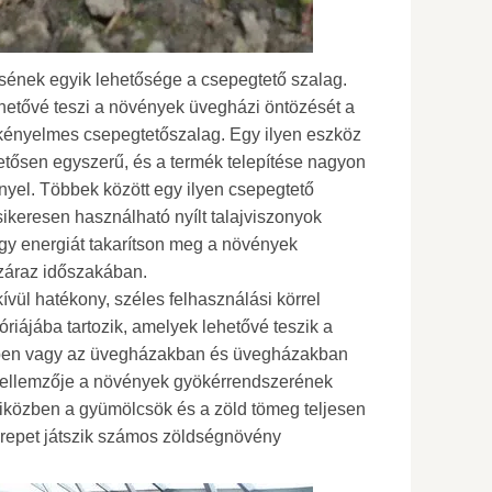
ének egyik lehetősége a csepegtető szalag.
hetővé teszi a növények üvegházi öntözését a
kényelmes csepegtetőszalag. Egy ilyen eszköz
etősen egyszerű, és a termék telepítése nagyon
ényel. Többek között egy ilyen csepegtető
ikeresen használható nyílt talajviszonyok
hogy energiát takarítson meg a növények
száraz időszakában.
ívül hatékony, széles felhasználási körrel
riájába tartozik, amelyek lehetővé teszik a
repen vagy az üvegházakban és üvegházakban
ő jellemzője a növények gyökérrendszerének
iközben a gyümölcsök és a zöld tömeg teljesen
erepet játszik számos zöldségnövény