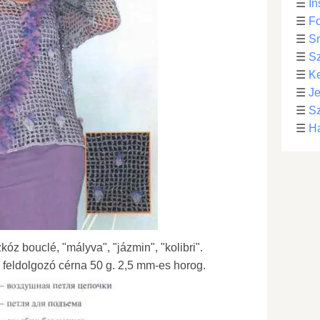
☰
In
☰
Fo
☰
S
☰
S
☰
Ke
☰
Je
☰
Sz
☰
Ha
kóz bouclé, "mályva", "jázmin", "kolibri".
 feldolgozó cérna 50 g. 2,5 mm-es horog.