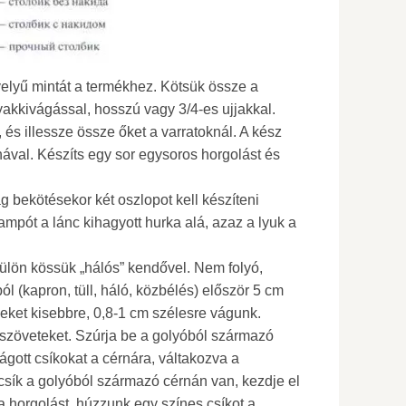
elyű mintát a termékhez. Kötsük össze a
yakkivágással, hosszú vagy 3/4-es ujjakkal.
és illessze össze őket a varratoknál. A kész
nával. Készíts egy sor egysoros horgolást és
ag bekötésekor két oszlopot kell készíteni
ampót a lánc kihagyott hurka alá, azaz a lyuk a
l külön kössük „hálós” kendővel. Nem folyó,
ól (kapron, tüll, háló, közbélés) először 5 cm
eket kisebbre, 0,8-1 cm szélesre vágunk.
szöveteket. Szúrja be a golyóból származó
vágott csíkokat a cérnára, váltakozva a
csík a golyóból származó cérnán van, kezdje el
a horgolást, húzzunk egy színes csíkot a