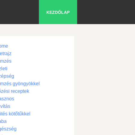
KEZDŐLAP
ome
etrajz
ímzés
leti
zépség
ímzés gyöngyökkel
zési receptek
asznos
vítás
tés kötőtűkkel
aba
gészség