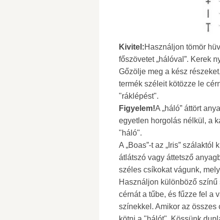
Kivitel:
Használjon tömör hüv
főszövetet „hálóval”. Kerek n
Gőzölje meg a kész részeket, 
termék széleit kötözze le cér
"ráklépést".
Figyelem!
A „háló” áttört any
egyetlen horgolás nélkül, a k
"háló".
A „Boas”-t az „Iris” szálaktó
átlátszó vagy áttetsző anyagb
széles csíkokat vágunk, mely
Használjon különböző színű 
cérnát a tűbe, és fűzze fel a 
színekkel. Amikor az összes 
kötni a "hálót". Kössünk dupl