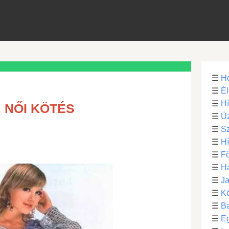
☰
H
☰
Él
☰
H
 NŐI KÖTÉS
☰
Üz
☰
S
☰
H
☰
Fő
☰
H
☰
Ja
☰
Kö
☰
B
☰
E