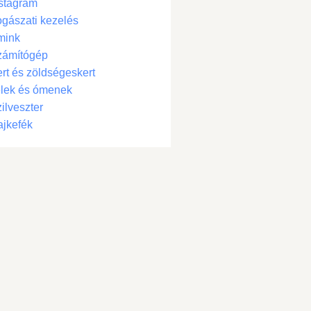
stagram
gászati kezelés
mink
zámítógép
rt és zöldségeskert
lek és ómenek
ilveszter
jkefék