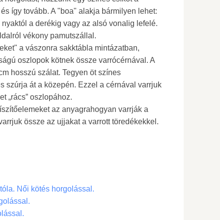
és így tovább. A "boa" alakja bármilyen lehet:
 nyaktól a derékig vagy az alsó vonalig lefelé.
ldalról vékony pamutszállal.
peket" a vászonra sakktábla mintázatban,
ágú oszlopok kötnek össze varrócérnával. A
cm hosszú szálat. Tegyen öt színes
és szúrja át a közepén. Ezzel a cérnával varrjuk
et „rács” oszlopához.
díszítőelemeket az anyagrahogyan varrják a
varrjuk össze az ujjakat a varrott töredékekkel.
tóla. Női kötés horgolással.
golással.
lással.