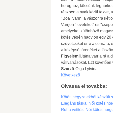
horoghoz, kössünk léghurkot 
részben a nyak körül fekve, a
"Boa" varrni a vászonra két o
Varrjon "leveleket" és "csep
amelyeket különböző magass
kötés végén hagyjon egy 20 
szövetcsíkot erre a cérnára, 
a középső töredéket a főszöv
Figyelem!
Utána varrja rá a 
vállvarrásokat. Ezt követően 
Szerző:
Olga Lytvina.
Következő
Olvassa el tovabba:
Kötött négyzetekből készült s
Elegáns táska. Női kötés hor
Ruha vetítés. Női kötés horgo