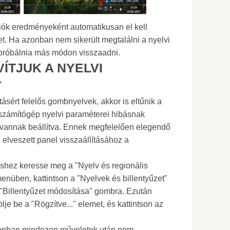
iók eredményeként automatikusan el kell
yet. Ha azonban nem sikerült megtalálni a nyelvi
 próbálnia más módon visszaadni.
VÍTJUK A NYELVI
T
tásért felelős gombnyelvek, akkor is eltűnik a
zámítógép nyelvi paraméterei hibásnak
l vannak beállítva. Ennek megfelelően elegendő
 elveszett panel visszaállításához a
éshez keresse meg a "Nyelv és regionális
enüben, kattintson a "Nyelvek és billentyűzet"
"Billentyűzet módosítása" gombra. Ezután
ölje be a "Rögzítve..." elemet, és kattintson az
onban mindezen műveletek után nem