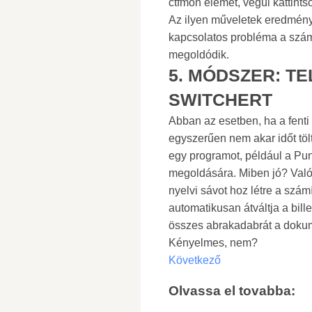
ctfmon elemet, végül kattint
Az ilyen műveletek eredmény
kapcsolatos probléma a szám
megoldódik.
5. MÓDSZER: TE
SWITCHERT
Abban az esetben, ha a fent
egyszerűen nem akar időt töl
egy programot, például a Pu
megoldására. Miben jó? Valós
nyelvi sávot hoz létre a szá
automatikusan átváltja a bil
összes abrakadabrát a dok
Kényelmes, nem?
Következő
Olvassa el tovabba: