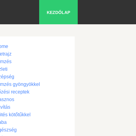
KEZDŐLAP
ome
etrajz
ímzés
leti
zépség
ímzés gyöngyökkel
zési receptek
asznos
vítás
tés kötőtűkkel
aba
gészség