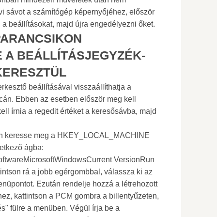
vi sávot a számítógép képernyőjéhez, először
 a beállításokat, majd újra engedélyezni őket.
 PARANCSIKON
 A BEÁLLÍTÁSJEGYZÉK-
KERESZTÜL
rkesztő beállításával visszaállíthatja a
lcán. Ebben az esetben először meg kell
kell írnia a regedit értéket a keresősávba, majd
ban keresse meg a HKEY_LOCAL_MACHINE
vetkező ágba:
areMicrosoftWindowsCurrent VersionRun
intson rá a jobb egérgombbal, válassza ki az
enüpontot. Ezután rendelje hozzá a létrehozott
z, kattintson a PCM gombra a billentyűzeten,
s" fülre a menüben. Végül írja be a