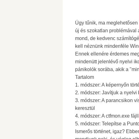
Úgy tűnik, ma meglehetősen
új és szokatlan problémáva
mond, de kedvenc számítógé
kell néznünk mindenféle Wi
Ennek ellenére érdemes megje
mindenütt jelenlévő nyelvi ik
pánikolók sorába, akik a "min
Tartalom
1. módszer: A képernyőn tört
2. módszer: Javítjuk a nyelvi 
3. módszer: A parancsikon vi
keresztül
4. módszer: A ctfmon.exe fájl
5. módszer: Telepítse a Punt
Ismerős történet, igaz? Ebben 