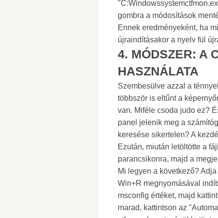
"C:Windowssystemctfmon.exe"
gombra a módosítások ment
Ennek eredményeként, ha mi
újraindításakor a nyelv fül ú
4. MÓDSZER: A 
HASZNÁLATA
Szembesülve azzal a ténnyel,
többször is eltűnt a képernyő
van. Miféle csoda judo ez? És
panel jelenik meg a számítóg
keresése sikertelen? A kezdés
Ezután, miután letöltötte a fá
parancsikonra, majd a megje
Mi legyen a következő? Adja 
Win+R megnyomásával indítsa
msconfig értéket, majd kattin
marad, kattintson az "Automat