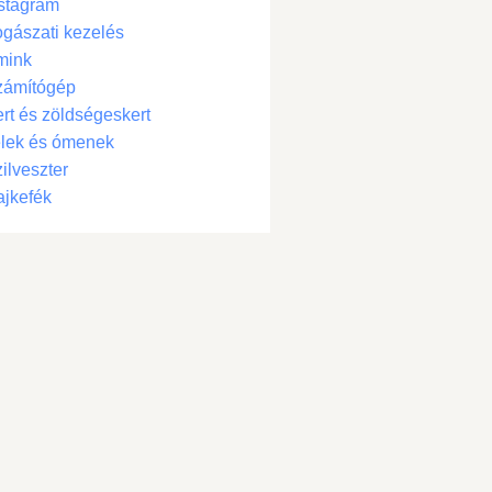
stagram
gászati kezelés
mink
zámítógép
rt és zöldségeskert
lek és ómenek
ilveszter
jkefék