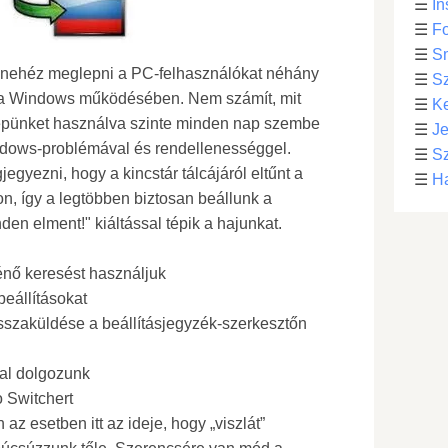
☰
In
☰
Fo
☰
S
 nehéz meglepni a PC-felhasználókat néhány
☰
S
l a Windows működésében. Nem számít, mit
☰
Ke
pünket használva szinte minden nap szembe
☰
Je
ndows-problémával és rendellenességgel.
☰
Sz
gyezni, hogy a kincstár tálcájáról eltűnt a
☰
Ha
on, így a legtöbben biztosan beállunk a
den elment!" kiáltással tépik a hajunkat.
énő keresést használjuk
beállításokat
sszaküldése a beállításjegyzék-szerkesztőn
lal dolgozunk
o Switchert
az esetben itt az ideje, hogy „viszlát”