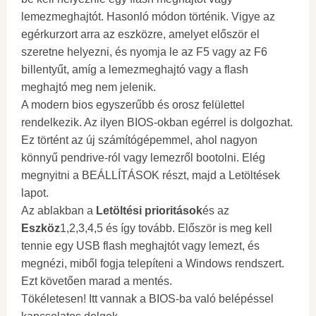
lemezmeghajtót. Hasonló módon történik. Vigye az
egérkurzort arra az eszközre, amelyet először el
szeretne helyezni, és nyomja le az F5 vagy az F6
billentyűt, amíg a lemezmeghajtó vagy a flash
meghajtó meg nem jelenik.
A modern bios egyszerűbb és orosz felülettel
rendelkezik. Az ilyen BIOS-okban egérrel is dolgozhat.
Ez történt az új számítógépemmel, ahol nagyon
könnyű pendrive-ról vagy lemezről bootolni. Elég
megnyitni a BEÁLLÍTÁSOK részt, majd a Letöltések
lapot.
Az ablakban a
Letöltési prioritások
és az
Eszköz
1,2,3,4,5 és így tovább. Először is meg kell
tennie egy USB flash meghajtót vagy lemezt, és
megnézi, miből fogja telepíteni a Windows rendszert.
Ezt követően marad a mentés.
Tökéletesen! Itt vannak a BIOS-ba való belépéssel