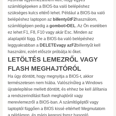
számítógépeken a BIOS-ba való belépéshez
szükséges kulcs eltérő lehet. Például a BIOS-ba való
belépéshez laptopon az
billentyűt
F
2
használom,
számítógépen pedig a
gombot
>DEL
. Az Ön esetében
ez lehet F1, F8, F10 vagy akár Esc. Minden az
alaplaptól függ. De a BIOS-ba való belépéshez
leggyakrabban a
DELETE
vagy az
F
2
billentyűt kell
használni, ezért először próbálja ki őket.
LETÖLTÉS LEMEZRŐL VAGY
FLASH MEGHAJTÓRÓL
Ha úgy döntött, hogy megnyitja a BIOS-t, akkor
természetesen nem hiába. Valószínűleg a Windows
újratelepítése mellett döntött, és ehhez be kell állítania
a rendszerindítást flash meghajtóról vagy
merevlemezről a BIOS-ban. A számítógéptől vagy
laptoptól függően a BIOS kissé eltérhet! Megmutatom
a példámon, és máris keresni fogsz hasonló