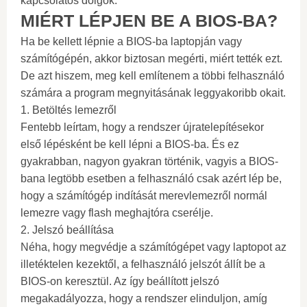
kapcsolatos dolgok.
MIÉRT LÉPJEN BE A BIOS-BA?
Ha be kellett lépnie a BIOS-ba laptopján vagy
számítógépén, akkor biztosan megérti, miért tették ezt.
De azt hiszem, meg kell említenem a többi felhasználó
számára a program megnyitásának leggyakoribb okait.
1. Betöltés lemezről
Fentebb leírtam, hogy a rendszer újratelepítésekor
első lépésként be kell lépni a BIOS-ba. És ez
gyakrabban, nagyon gyakran történik, vagyis a BIOS-
bana legtöbb esetben a felhasználó csak azért lép be,
hogy a számítógép indítását merevlemezről normál
lemezre vagy flash meghajtóra cserélje.
2. Jelszó beállítása
Néha, hogy megvédje a számítógépet vagy laptopot az
illetéktelen kezektől, a felhasználó jelszót állít be a
BIOS-on keresztül. Az így beállított jelszó
megakadályozza, hogy a rendszer elinduljon, amíg