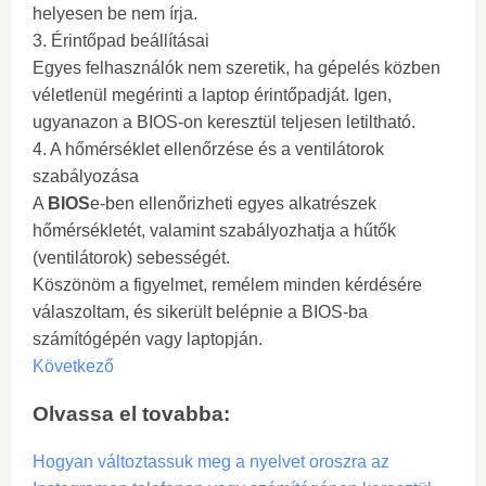
helyesen be nem írja.
3. Érintőpad beállításai
Egyes felhasználók nem szeretik, ha gépelés közben
véletlenül megérinti a laptop érintőpadját. Igen,
ugyanazon a BIOS-on keresztül teljesen letiltható.
4. A hőmérséklet ellenőrzése és a ventilátorok
szabályozása
A
BIOS
e-ben ellenőrizheti egyes alkatrészek
hőmérsékletét, valamint szabályozhatja a hűtők
(ventilátorok) sebességét.
Köszönöm a figyelmet, remélem minden kérdésére
válaszoltam, és sikerült belépnie a BIOS-ba
számítógépén vagy laptopján.
Következő
Olvassa el tovabba:
Hogyan változtassuk meg a nyelvet oroszra az