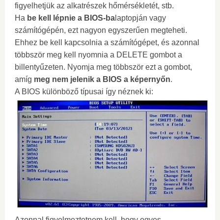
figyelhetjük az alkatrészek hőmérsékletét, stb.
Ha
be kell lépnie a BIOS-ba
laptopján vagy
számítógépén, ezt nagyon egyszerűen megteheti.
Ehhez be kell kapcsolnia a számítógépet, és azonnal
többször meg kell nyomnia a DELETE gombot a
billentyűzeten. Nyomja meg többször ezt a gombot,
amíg
meg nem jelenik a BIOS a képernyőn
.
A BIOS különböző típusai így néznek ki:
Azonnal figyelmeztetnem kell, hogy egyes