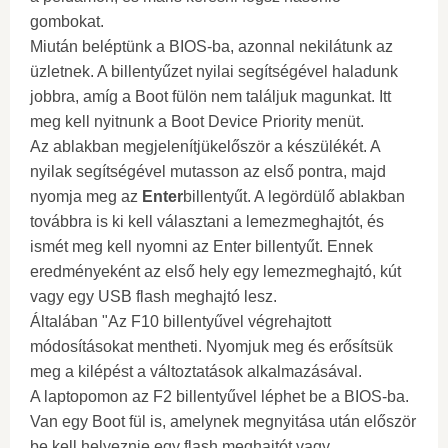
gombokat.
Miután beléptünk a BIOS-ba, azonnal nekilátunk az
üzletnek. A billentyűzet nyilai segítségével haladunk
jobbra, amíg a Boot fülön nem találjuk magunkat. Itt
meg kell nyitnunk a Boot Device Priority menüt.
Az ablakban megjelenítjükelőször a készülékét. A
nyilak segítségével mutasson az első pontra, majd
nyomja meg az
Enter
billentyűt. A legördülő ablakban
továbbra is ki kell választani a lemezmeghajtót, és
ismét meg kell nyomni az Enter billentyűt. Ennek
eredményeként az első hely egy lemezmeghajtó, kút
vagy egy USB flash meghajtó lesz.
Általában "Az F10 billentyűvel végrehajtott
módosításokat mentheti. Nyomjuk meg és erősítsük
meg a kilépést a változtatások alkalmazásával.
A laptopomon az F2 billentyűvel léphet be a BIOS-ba.
Van egy Boot fül is, amelynek megnyitása után először
be kell helyeznie egy flash meghajtót vagy