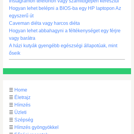
Instagramon telefonon vagy számítógépen keresztül
Hogyan lehet belépni a BIOS-ba egy HP laptopon Az
egyszerű út
Caveman diéta vagy harcos diéta
Hogyan lehet abbahagyni a féltékenységet egy férjre
vagy barátra
A házi kutyák gyengébb egészségi állapotúak, mint
őseik
☰
Home
☰
Életrajz
☰
Hímzés
☰
Üzleti
☰
Szépség
☰
Hímzés gyöngyökkel