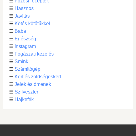
☰
Főzési receptek
☰
Hasznos
☰
Javítás
☰
Kötés kötőtűkkel
☰
Baba
☰
Egészség
☰
Instagram
☰
Fogászati kezelés
☰
Smink
☰
Számítógép
☰
Kert és zöldségeskert
☰
Jelek és ómenek
☰
Szilveszter
☰
Hajkefék