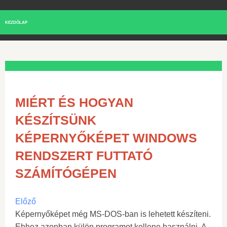
KEZDŐLAP
MIÉRT ÉS HOGYAN
KÉSZÍTSÜNK
KÉPERNYŐKÉPET WINDOWS
RENDSZERT FUTTATÓ
SZÁMÍTÓGÉPEN
Előző
Képernyőképet még MS-DOS-ban is lehetett készíteni.
Ehhez azonban külön programot kellene használni. A