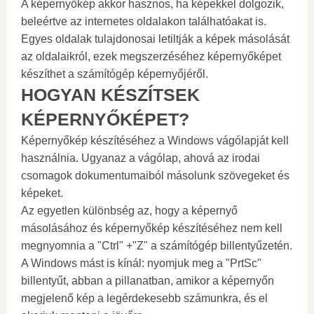
A képernyőkép akkor hasznos, ha képekkel dolgozik,
beleértve az internetes oldalakon találhatóakat is.
Egyes oldalak tulajdonosai letiltják a képek másolását
az oldalaikról, ezek megszerzéséhez képernyőképet
készíthet a számítógép képernyőjéről.
HOGYAN KÉSZÍTSEK
KÉPERNYŐKÉPET?
Képernyőkép készítéséhez a Windows vágólapját kell
használnia. Ugyanaz a vágólap, ahová az irodai
csomagok dokumentumaiból másolunk szövegeket és
képeket.
Az egyetlen különbség az, hogy a képernyő
másolásához és képernyőkép készítéséhez nem kell
megnyomnia a "Ctrl" +"Z" a számítógép billentyűzetén.
A Windows mást is kínál: nyomjuk meg a "PrtSc"
billentyűt, abban a pillanatban, amikor a képernyőn
megjelenő kép a legérdekesebb számunkra, és el