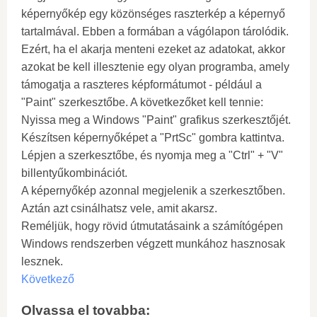
képernyőkép egy közönséges raszterkép a képernyő
tartalmával. Ebben a formában a vágólapon tárolódik.
Ezért, ha el akarja menteni ezeket az adatokat, akkor
azokat be kell illesztenie egy olyan programba, amely
támogatja a raszteres képformátumot - például a
"Paint" szerkesztőbe. A következőket kell tennie:
Nyissa meg a Windows "Paint" grafikus szerkesztőjét.
Készítsen képernyőképet a "PrtSc" gombra kattintva.
Lépjen a szerkesztőbe, és nyomja meg a "Ctrl" + "V"
billentyűkombinációt.
A képernyőkép azonnal megjelenik a szerkesztőben.
Aztán azt csinálhatsz vele, amit akarsz.
Reméljük, hogy rövid útmutatásaink a számítógépen
Windows rendszerben végzett munkához hasznosak
lesznek.
Következő
Olvassa el tovabba: