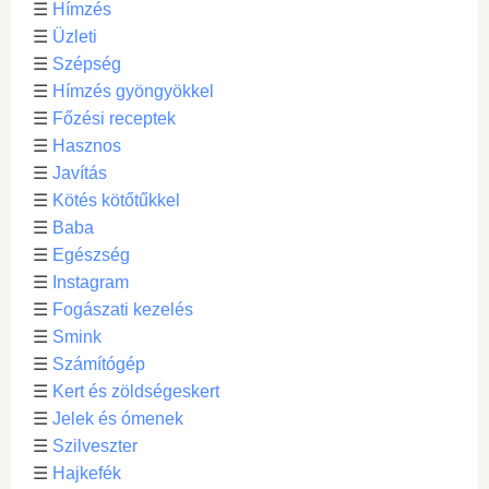
☰
Hímzés
☰
Üzleti
☰
Szépség
☰
Hímzés gyöngyökkel
☰
Főzési receptek
☰
Hasznos
☰
Javítás
☰
Kötés kötőtűkkel
☰
Baba
☰
Egészség
☰
Instagram
☰
Fogászati kezelés
☰
Smink
☰
Számítógép
☰
Kert és zöldségeskert
☰
Jelek és ómenek
☰
Szilveszter
☰
Hajkefék