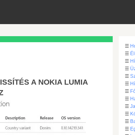
☰
H
☰
Él
☰
H
☰
Üz
☰
S
ISSÍTÉS A NOKIA LUMIA
☰
H
Z
☰
Fő
☰
H
☰
Ja
☰
Kö
☰
B
☰
E