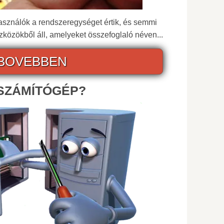
használók a rendszeregységet értik, és semmi
zközökből áll, amelyeket összefoglaló néven...
BOVEBBEN
 SZÁMÍTÓGÉP?