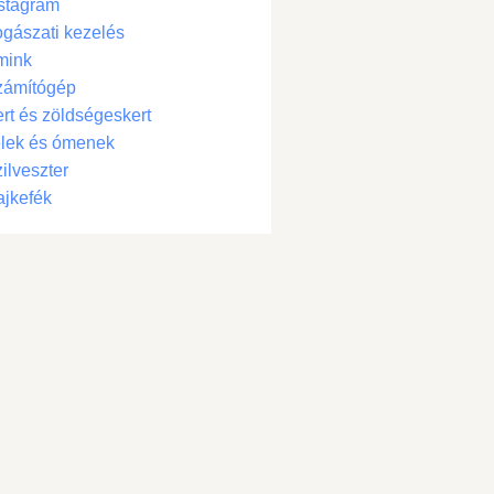
stagram
gászati kezelés
mink
zámítógép
rt és zöldségeskert
lek és ómenek
ilveszter
jkefék