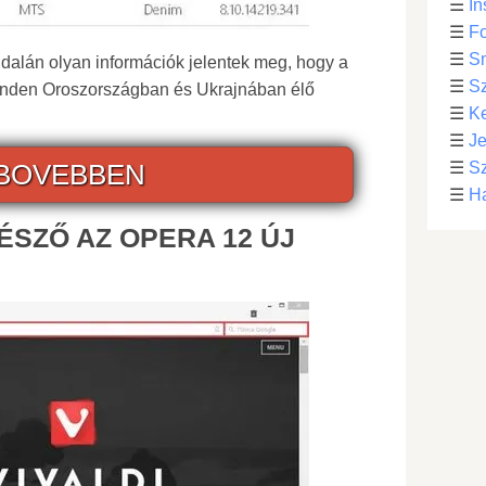
☰
In
☰
Fo
☰
S
ldalán olyan információk jelentek meg, hogy a
☰
S
minden Oroszországban és Ukrajnában élő
☰
Ke
☰
Je
BOVEBBEN
☰
Sz
☰
Ha
ÉSZŐ AZ OPERA 12 ÚJ