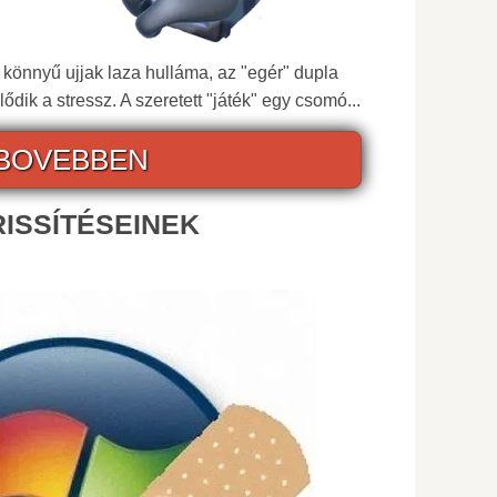
l, könnyű ujjak laza hulláma, az "egér" dupla
lődik a stressz. A szeretett "játék" egy csomó...
BOVEBBEN
RISSÍTÉSEINEK