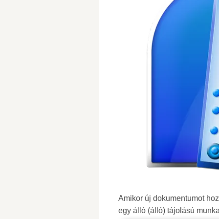
Amikor új dokumentumot hoz 
egy álló (álló) tájolású mun