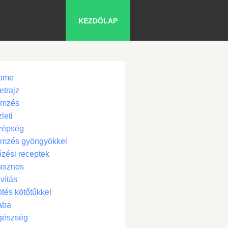
KEZDŐLAP
ome
etrajz
ímzés
leti
zépség
ímzés gyöngyökkel
zési receptek
asznos
vítás
tés kötőtűkkel
aba
gészség