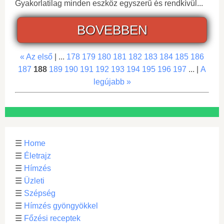
Gyakorlatilag minden eszköz egyszerű és rendkívül...
BOVEBBEN
« Az első
| ...
178
179
180
181
182
183
184
185
186
187
188
189
190
191
192
193
194
195
196
197
... |
A
legújabb »
☰
Home
☰
Életrajz
☰
Hímzés
☰
Üzleti
☰
Szépség
☰
Hímzés gyöngyökkel
☰
Főzési receptek