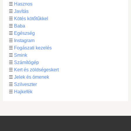
☰
Hasznos
☰
Javítás
☰
Kötés kötőtűkkel
☰
Baba
☰
Egészség
☰
Instagram
☰
Fogászati kezelés
☰
Smink
☰
Számítógép
☰
Kert és zöldségeskert
☰
Jelek és ómenek
☰
Szilveszter
☰
Hajkefék