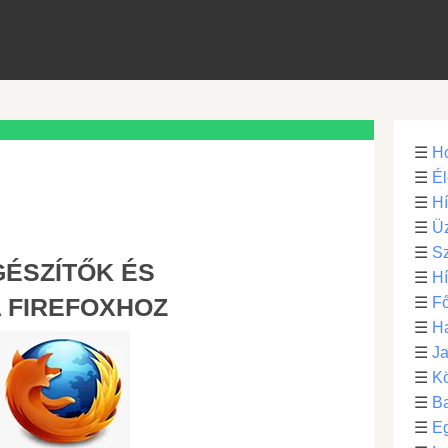
☰
H
☰
Él
☰
H
☰
Üz
☰
S
GÉSZÍTŐK ÉS
☰
H
 FIREFOXHOZ
☰
Fő
☰
H
☰
Ja
☰
Kö
☰
B
☰
E