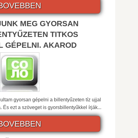
BOVEBBEN
JUNK MEG GYORSAN
LENTYŰZETEN TITKOS
L GÉPELNI. AKAROD
tam gyorsan gépelni a billentyűzeten tíz ujjal
És ezt a szöveget is gyorsbillentyűkkel írják...
BOVEBBEN