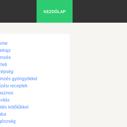
KEZDŐLAP
ome
etrajz
ímzés
leti
zépség
ímzés gyöngyökkel
zési receptek
asznos
vítás
tés kötőtűkkel
aba
gészség