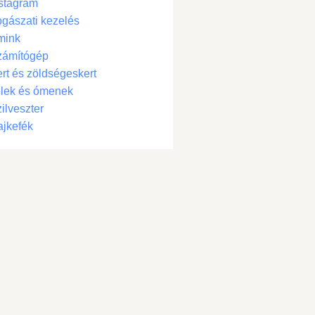
stagram
gászati kezelés
mink
zámítógép
rt és zöldségeskert
lek és ómenek
ilveszter
jkefék