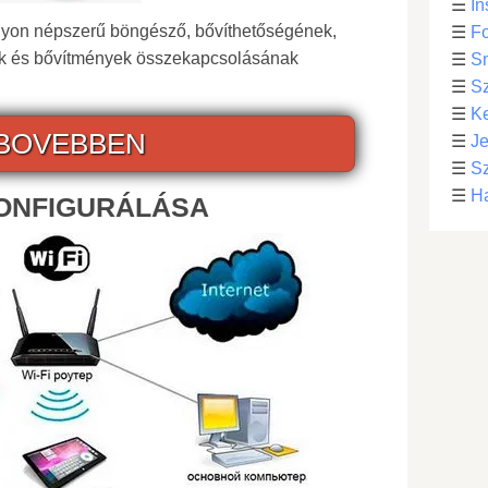
☰
In
agyon népszerű böngésző, bővíthetőségének,
☰
Fo
tők és bővítmények összekapcsolásának
☰
S
☰
S
☰
Ke
BOVEBBEN
☰
Je
☰
Sz
☰
Ha
KONFIGURÁLÁSA