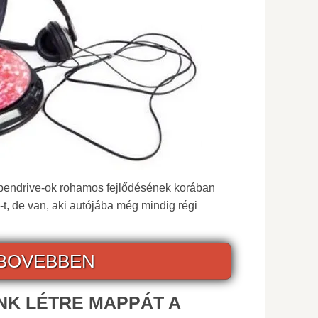
a pendrive-ok rohamos fejlődésének korában
t, de van, aki autójába még mindig régi
BOVEBBEN
NK LÉTRE MAPPÁT A