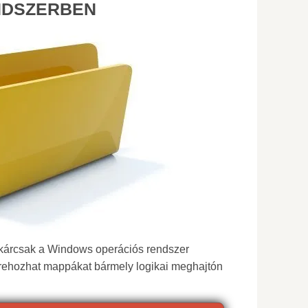
NDSZERBEN
kárcsak a Windows operációs rendszer
trehozhat mappákat bármely logikai meghajtón