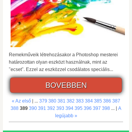
Remekműveik létrehozásakor a Photoshop mesterei
határozottan olyan eszközt használnak, mint az
"ecset". Ezzel az eszközzel csodálatos speciális...
BOVEBBEN
« Az első
| ...
379
380
381
382
383
384
385
386
387
388
389
390
391
392
393
394
395
396
397
398
... |
A
legújabb »