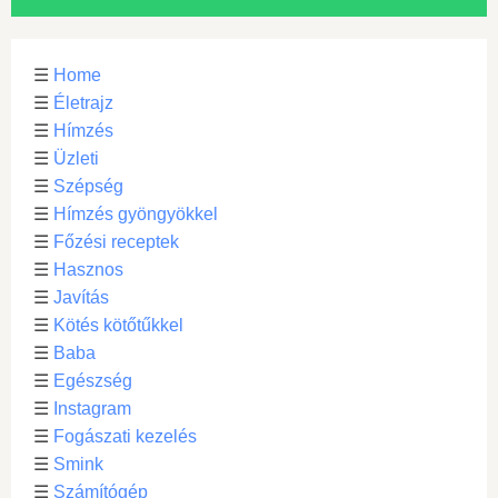
☰
Home
☰
Életrajz
☰
Hímzés
☰
Üzleti
☰
Szépség
☰
Hímzés gyöngyökkel
☰
Főzési receptek
☰
Hasznos
☰
Javítás
☰
Kötés kötőtűkkel
☰
Baba
☰
Egészség
☰
Instagram
☰
Fogászati kezelés
☰
Smink
☰
Számítógép