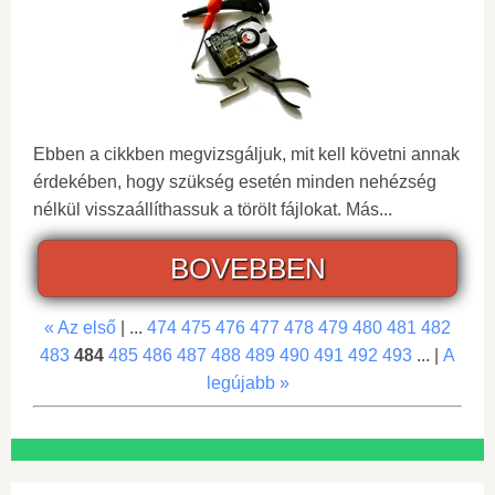
Ebben a cikkben megvizsgáljuk, mit kell követni annak
érdekében, hogy szükség esetén minden nehézség
nélkül visszaállíthassuk a törölt fájlokat. Más...
BOVEBBEN
« Az első
| ...
474
475
476
477
478
479
480
481
482
483
484
485
486
487
488
489
490
491
492
493
... |
A
legújabb »