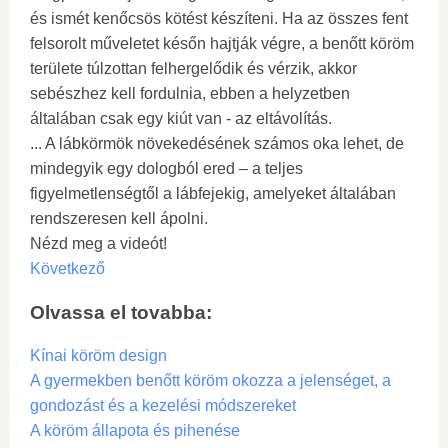
és ismét kenőcsös kötést készíteni. Ha az összes fent
felsorolt ​​​​műveletet későn hajtják végre, a benőtt köröm
területe túlzottan felhergelődik és vérzik, akkor
sebészhez kell fordulnia, ebben a helyzetben
általában csak egy kiút van - az eltávolítás.
... A lábkörmök növekedésének számos oka lehet, de
mindegyik egy dologból ered – a teljes
figyelmetlenségtől a lábfejekig, amelyeket általában
rendszeresen kell ápolni.
Nézd meg a videót!
Következő
Olvassa el tovabba:
Kínai köröm design
A gyermekben benőtt köröm okozza a jelenséget, a
gondozást és a kezelési módszereket
A köröm állapota és pihenése