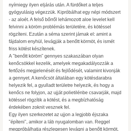
nyírniegy ilyen eljárás után. A fürdőket a teljes
gyógyulásig végezzük. Kipróbálhat egy népi módszert
- az aloét. A felső bőrről lehámozott aloe levelet kell
felvinni a köröm problémás területére, és kötéssel
rögzíteni. Ezután a séma szerint járnak el: amint a
fájdalom enyhül, levágják a benőtt körmöt, és ismét
friss kötést készítenek.
A "benőtt köröm" gennyes szakaszában olyan
kenőcsökkel kezelik, amelyek megakadályozzák a
fertőzés megjelenését és fejlődését, valamint kivonják
a gennyet. A kenőcsöt általában egy kötésdarabra
helyezik fel, a gyulladt területre helyezik, és hogy a
kenőcs ne folyjon, az ujját polietilénbe csavarják, majd
kötéssel rögzítik a kötést, és a megbízhatóság
érdekében zoknit vesznek fel.
Egy ilyen szerkezetet az ujjon a legjobb éjszaka
"építeni", amikor a láb nyugalomban van. Reggel
megpróbálhatja részlegesen levágni a benőtt körmöt,