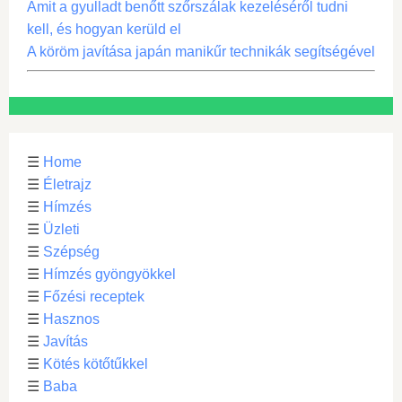
Amit a gyulladt benőtt szőrszálak kezeléséről tudni
kell, és hogyan kerüld el
A köröm javítása japán manikűr technikák segítségével
☰
Home
☰
Életrajz
☰
Hímzés
☰
Üzleti
☰
Szépség
☰
Hímzés gyöngyökkel
☰
Főzési receptek
☰
Hasznos
☰
Javítás
☰
Kötés kötőtűkkel
☰
Baba