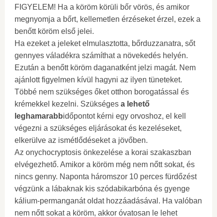
FIGYELEM! Ha a köröm körüli bőr vörös, és amikor
megnyomja a bőrt, kellemetlen érzéseket érzel, ezek a
benőtt köröm első jelei.
Ha ezeket a jeleket elmulasztotta, bőrduzzanatra, sőt
gennyes váladékra számíthat a növekedés helyén.
Ezután a benőtt köröm daganatként jelzi magát. Nem
ajánlott figyelmen kívül hagyni az ilyen tüneteket.
Többé nem szükséges őket otthon borogatással és
krémekkel kezelni. Szükséges
a lehető
leghamarabb
időpontot kérni egy orvoshoz, el kell
végezni a szükséges eljárásokat és kezeléseket,
elkerülve az ismétlődéseket a jövőben.
Az onychocryptosis önkezelése a korai szakaszban
elvégezhető. Amikor a köröm még nem nőtt sokat, és
nincs genny. Naponta háromszor 10 perces fürdőzést
végzünk a lábaknak kis szódabikarbóna és gyenge
kálium-permanganát oldat hozzáadásával. Ha valóban
nem nőtt sokat a köröm, akkor óvatosan le lehet