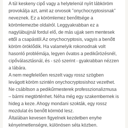
A túl keskeny cipő vagy a helytelenül nyírt lábköröm
provokálja azt, amit az orvosok "onychocryptosisnak"
neveznek. Ez a körömlemez benőttsége a
körömlemezbe oldalról. Leggyakrabban ez a
nagylábujjnál fordul elő, de más ujjak sem mentesek
ettől a csapástól.Az onychocryptosis, vagyis a benőtt
köröm öröklődik. Ha valamelyik rokonodnak volt
hasonló problémája, legyen óvatos a pedikűrözésnél,
cipőválasztásnál, és - szó szerint - gyakrabban nézzen
a lábára.
A nem megfelelően reszelt vagy rossz szögben
levágott köröm szintén onychocryptosishoz vezethet.
Ne csábítson a pedikűrmesterek professzionalizmusa
– bármi megtörténhet. Néha még egy szakembernek is
hideg a keze. Ahogy mondani szokták, egy rossz
mozdulat és benőtt körmöd lesz.
Általában kevesen figyelnek kezdetben enyhe
kényelmetlenségre, különösen séta közben.