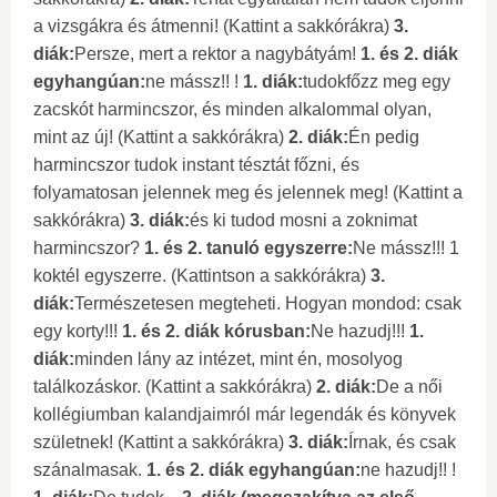
a vizsgákra és átmenni! (Kattint a sakkórákra)
3.
diák:
Persze, mert a rektor a nagybátyám!
1. és 2. diák
egyhangúan:
ne mássz!! !
1. diák:
tudokfőzz meg egy
zacskót harmincszor, és minden alkalommal olyan,
mint az új! (Kattint a sakkórákra)
2. diák:
Én pedig
harmincszor tudok instant tésztát főzni, és
folyamatosan jelennek meg és jelennek meg! (Kattint a
sakkórákra)
3. diák:
és ki tudod mosni a zoknimat
harmincszor?
1. és 2. tanuló egyszerre:
Ne mássz!!! 1
koktél egyszerre. (Kattintson a sakkórákra)
3.
diák:
Természetesen megteheti. Hogyan mondod: csak
egy korty!!!
1. és 2. diák kórusban:
Ne hazudj!!!
1.
diák:
minden lány az intézet, mint én, mosolyog
találkozáskor. (Kattint a sakkórákra)
2. diák:
De a női
kollégiumban kalandjaimról már legendák és könyvek
születnek! (Kattint a sakkórákra)
3. diák:
Írnak, és csak
szánalmasak.
1. és 2. diák egyhangúan:
ne hazudj!! !