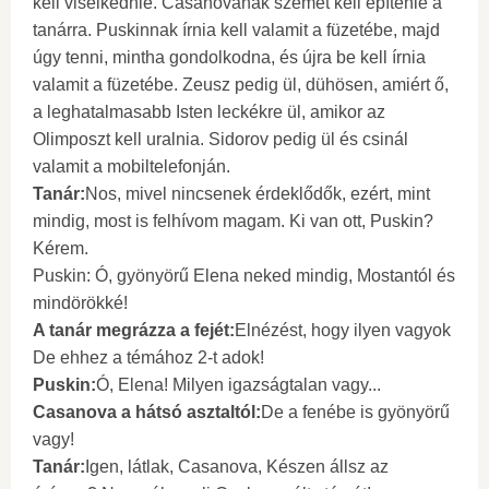
kell viselkednie. Casanovának szemet kell építenie a
tanárra. Puskinnak írnia kell valamit a füzetébe, majd
úgy tenni, mintha gondolkodna, és újra be kell írnia
valamit a füzetébe. Zeusz pedig ül, dühösen, amiért ő,
a leghatalmasabb Isten leckékre ül, amikor az
Olimposzt kell uralnia. Sidorov pedig ül és csinál
valamit a mobiltelefonján.
Tanár:
Nos, mivel nincsenek érdeklődők, ezért, mint
mindig, most is felhívom magam. Ki van ott, Puskin?
Kérem.
Puskin: Ó, gyönyörű Elena neked mindig, Mostantól és
mindörökké!
A tanár megrázza a fejét:
Elnézést, hogy ilyen vagyok
De ehhez a témához 2-t adok!
Puskin:
Ó, Elena! Milyen igazságtalan vagy...
Casanova a hátsó asztaltól:
De a fenébe is gyönyörű
vagy!
Tanár:
Igen, látlak, Casanova, Készen állsz az