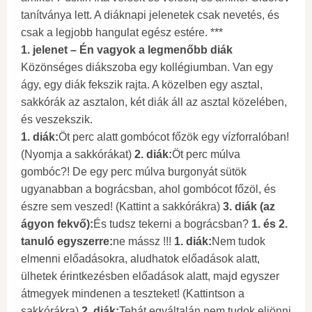
tanítványa lett. A diáknapi jelenetek csak nevetés, és
csak a legjobb hangulat egész estére. ***
1. jelenet – Én vagyok a legmenőbb diák
Közönséges diákszoba egy kollégiumban. Van egy
ágy, egy diák fekszik rajta. A közelben egy asztal,
sakkórák az asztalon, két diák áll az asztal közelében,
és veszekszik.
1. diák:
Öt perc alatt gombócot főzök egy vízforralóban!
(Nyomja a sakkórákat)
2. diák:
Öt perc múlva
gombóc?! De egy perc múlva burgonyát sütök
ugyanabban a bográcsban, ahol gombócot főzöl, és
észre sem veszed! (Kattint a sakkórákra)
3. diák (az
ágyon fekvő):
És tudsz tekerni a bográcsban?
1. és 2.
tanuló egyszerre:
ne mássz !!!
1. diák:
Nem tudok
elmenni előadásokra, aludhatok előadások alatt,
ülhetek érintkezésben előadások alatt, majd egyszer
átmegyek mindenen a teszteket! (Kattintson a
sakkórákra)
2. diák:
Tehát egyáltalán nem tudok eljönni