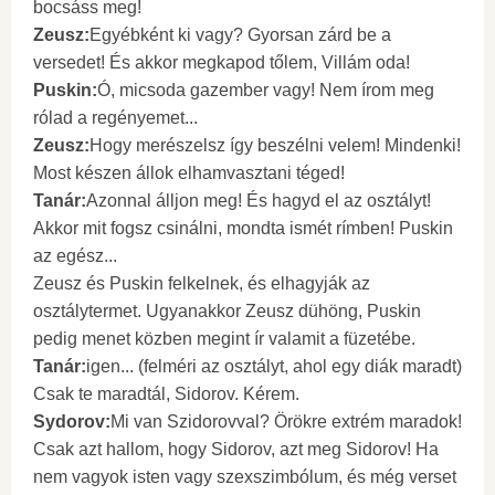
bocsáss meg!
Zeusz:
Egyébként ki vagy? Gyorsan zárd be a
versedet! És akkor megkapod tőlem, Villám oda!
Puskin:
Ó, micsoda gazember vagy! Nem írom meg
rólad a regényemet...
Zeusz:
Hogy merészelsz így beszélni velem! Mindenki!
Most készen állok elhamvasztani téged!
Tanár:
Azonnal álljon meg! És hagyd el az osztályt!
Akkor mit fogsz csinálni, mondta ismét rímben! Puskin
az egész...
Zeusz és Puskin felkelnek, és elhagyják az
osztálytermet. Ugyanakkor Zeusz dühöng, Puskin
pedig menet közben megint ír valamit a füzetébe.
Tanár:
igen... (felméri az osztályt, ahol egy diák maradt)
Csak te maradtál, Sidorov. Kérem.
Sydorov:
Mi van Szidorovval? Örökre extrém maradok!
Csak azt hallom, hogy Sidorov, azt meg Sidorov! Ha
nem vagyok isten vagy szexszimbólum, és még verset