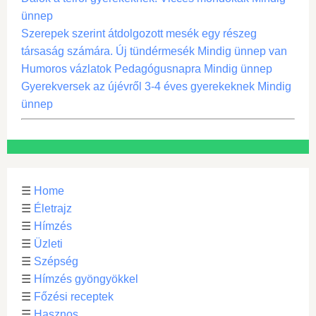
ünnep
Szerepek szerint átdolgozott mesék egy részeg
társaság számára. Új tündérmesék Mindig ünnep van
Humoros vázlatok Pedagógusnapra Mindig ünnep
Gyerekversek az újévről 3-4 éves gyerekeknek Mindig
ünnep
☰
Home
☰
Életrajz
☰
Hímzés
☰
Üzleti
☰
Szépség
☰
Hímzés gyöngyökkel
☰
Főzési receptek
☰
Hasznos