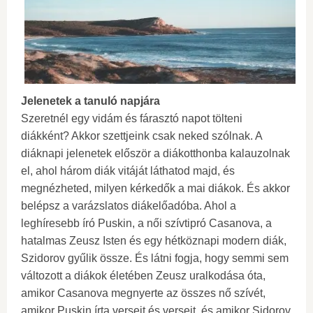
Jelenetek a tanuló napjára
Szeretnél egy vidám és fárasztó napot tölteni
diákként? Akkor szettjeink csak neked szólnak. A
diáknapi jelenetek először a diákotthonba kalauzolnak
el, ahol három diák vitáját láthatod majd, és
megnézheted, milyen kérkedők a mai diákok. És akkor
belépsz a varázslatos diákelőadóba. Ahol a
leghíresebb író Puskin, a női szívtipró Casanova, a
hatalmas Zeusz Isten és egy hétköznapi modern diák,
Szidorov gyűlik össze. És látni fogja, hogy semmi sem
változott a diákok életében Zeusz uralkodása óta,
amikor Casanova megnyerte az összes nő szívét,
amikor Puskin írta verseit és verseit, és amikor Sidorov