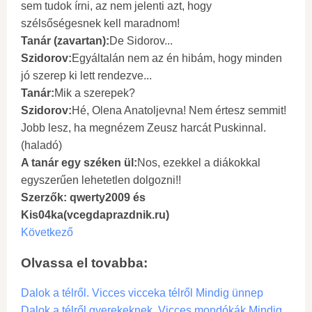
sem tudok írni, az nem jelenti azt, hogy
szélsőségesnek kell maradnom!
Tanár (zavartan):
De Sidorov...
Szidorov:
Egyáltalán nem az én hibám, hogy minden
jó szerep ki lett rendezve...
Tanár:
Mik a szerepek?
Szidorov:
Hé, Olena Anatoljevna! Nem értesz semmit!
Jobb lesz, ha megnézem Zeusz harcát Puskinnal.
(haladó)
A tanár egy széken ül:
Nos, ezekkel a diákokkal
egyszerűen lehetetlen dolgozni!!
Szerzők: qwerty2009 és
Kis04ka(vcegdaprazdnik.ru)
Következő
Olvassa el tovabba:
Dalok a télről. Vicces vicceka télről Mindig ünnep
Dalok a télről gyerekeknek. Vicces mondókák Mindig