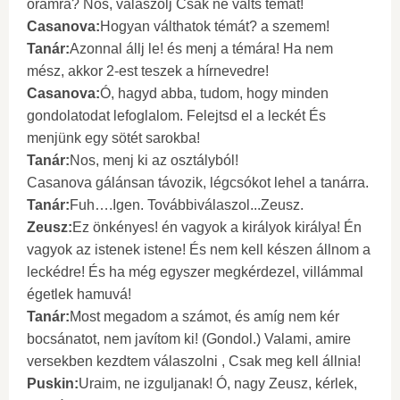
órámra? Nos, válaszolj Csak ne válts témát!
Casanova:
Hogyan válthatok témát? a szemem!
Tanár:
Azonnal állj le! és menj a témára! Ha nem
mész, akkor 2-est teszek a hírnevedre!
Casanova:
Ó, hagyd abba, tudom, hogy minden
gondolatodat lefoglalom. Felejtsd el a leckét És
menjünk egy sötét sarokba!
Tanár:
Nos, menj ki az osztályból!
Casanova gálánsan távozik, légcsókot lehel a tanárra.
Tanár:
Fuh….Igen. Továbbiválaszol...Zeusz.
Zeusz:
Ez önkényes! én vagyok a királyok királya! Én
vagyok az istenek istene! És nem kell készen állnom a
leckédre! És ha még egyszer megkérdezel, villámmal
égetlek hamuvá!
Tanár:
Most megadom a számot, és amíg nem kér
bocsánatot, nem javítom ki! (Gondol.) Valami, amire
versekben kezdtem válaszolni , Csak meg kell állnia!
Puskin:
Uraim, ne izguljanak! Ó, nagy Zeusz, kérlek,