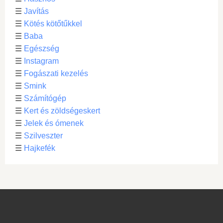
☰
Javítás
☰
Kötés kötőtűkkel
☰
Baba
☰
Egészség
☰
Instagram
☰
Fogászati kezelés
☰
Smink
☰
Számítógép
☰
Kert és zöldségeskert
☰
Jelek és ómenek
☰
Szilveszter
☰
Hajkefék