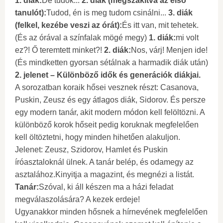
1. diák:
De tudok...
2. diák (megszakítva az első
tanulót):
Tudod, én is meg tudom csinálni...
3. diák
(felkel, kezébe veszi az órát):
És itt van, mit tehetek.
(És az órával a színfalak mögé megy)
1. diák:
mi volt
ez?! Ő teremtett minket?!
2. diák:
Nos, várj! Menjen ide!
(És mindketten gyorsan sétálnak a harmadik diák után)
2. jelenet – Különböző idők és generációk diákjai.
A sorozatban koraik hősei vesznek részt: Casanova,
Puskin, Zeusz és egy átlagos diák, Sidorov. És persze
egy modern tanár, akit modern módon kell felöltözni. A
különböző korok hőseit pedig koruknak megfelelően
kell öltöztetni, hogy minden hihetően alakuljon.
Jelenet: Zeusz, Szidorov, Hamlet és Puskin
íróasztaloknál ülnek. A tanár belép, és odamegy az
asztalához.Kinyitja a magazint, és megnézi a listát.
Tanár:
Szóval, ki áll készen ma a házi feladat
megválaszolására? A kezek erdeje!
Ugyanakkor minden hősnek a hírnevének megfelelően