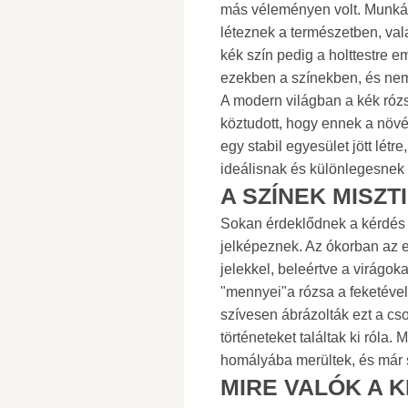
más véleményen volt. Munká
léteznek a természetben, vala
kék szín pedig a holttestre em
ezekben a színekben, és nem 
A modern világban a kék rózs
köztudott, hogy ennek a növ
egy stabil egyesület jött lét
ideálisnak és különlegesnek 
A SZÍNEK MISZT
Sokan érdeklődnek a kérdés i
jelképeznek. Az ókorban az e
jelekkel, beleértve a virágokat
"mennyei"a rózsa a feketével
szívesen ábrázolták ezt a cs
történeteket találtak ki róla
homályába merültek, és már 
MIRE VALÓK A 