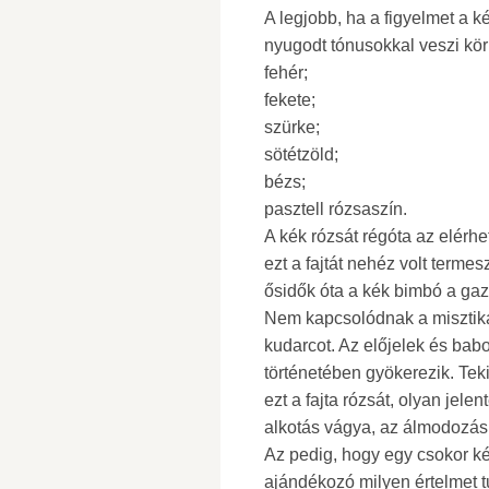
A legjobb, ha a figyelmet a k
nyugodt tónusokkal veszi kör
fehér;
fekete;
szürke;
sötétzöld;
bézs;
pasztell rózsaszín.
A kék rózsát régóta az elérh
ezt a fajtát nehéz volt termes
ősidők óta a kék bimbó a gaz
Nem kapcsolódnak a misztik
kudarcot. Az előjelek és ba
történetében gyökerezik. Teki
ezt a fajta rózsát, olyan jelen
alkotás vágya, az álmodozás 
Az pedig, hogy egy csokor kék
ajándékozó milyen értelmet t