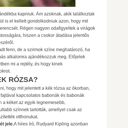
jándékba kapniuk. Ám azoknak, akik találkoztak
l is el kellett gondolkodniuk azon, hogy mit
zerencsét. Régen nagyon odafigyeltek a virágok
atosságára, hiszen a csokor átadása jelentős
széről.
dt fenn, de a szirmok színe meghatározó, ha
más alkalomra ajándékozzuk meg. Előjelek
tben mi a rejtély, és hogy kinek
okrot.
ÉK RÓZSA?
ni, hogy mit jelentett a kék rózsa az ókorban,
 fajtával kapcsolatos babonák és babonák
an a kéket az egyik legnemesebb,
ltabb színnek tartották, amellyel csak az
szítették otthonukat.
t jele.
A híres író, Rudyard Kipling azonban