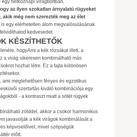
 egy hétköznapi virágboltban.
hogy az ilyen szokatlan árnyalatú rügyeket
, akik még nem szerezték meg az élet
g is egy elérhetetlen álom megvalósulásának
felvidíthatod kedvesedet.
K KÉSZÍTHETŐK
enére, hogyAmi a kék rózsákat illeti, a
ez a virág sikeresen kombinálható más
okrot hozhat létre. Ez a fajta különösen
ítésekor.
el, ami meglehetősen fényes és egzotikus
esküvői szertartás kiváló kombinációja egy
ágokból - a kontraszt miatt a sötét rügyek
ombinálható zölddel, akkor a csokor harmonikus
nem javasolják a kék virágok kombinálását a
es képviselőivel, mivel szépségük
ttér előtt.