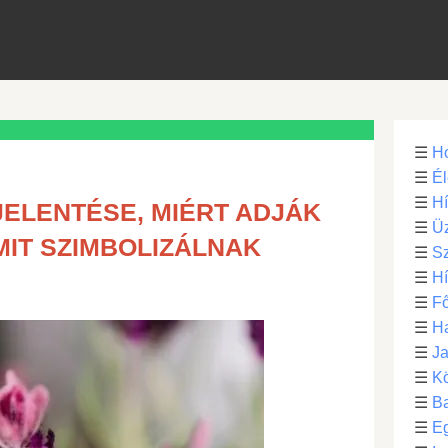
☰
H
☰
Él
☰
H
JELENTÉSE, MIÉRT ADJÁK
☰
Üz
MIT SZIMBOLIZÁLNAK
☰
S
☰
H
☰
Fő
☰
H
☰
Ja
☰
Kö
☰
B
☰
E