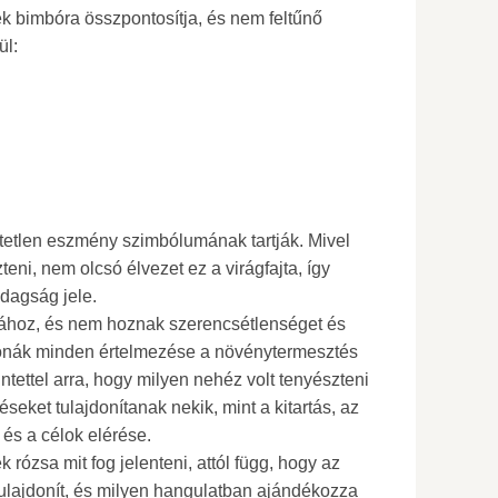
ék bimbóra összpontosítja, és nem feltűnő
ül:
etetlen eszmény szimbólumának tartják. Mivel
zteni, nem olcsó élvezet ez a virágfajta, így
dagság jele.
ához, és nem hoznak szerencsétlenséget és
bonák minden értelmezése a növénytermesztés
ntettel arra, hogy milyen nehéz volt tenyészteni
téseket tulajdonítanak nekik, mint a kitartás, az
és a célok elérése.
 rózsa mit fog jelenteni, attól függ, hogy az
ulajdonít, és milyen hangulatban ajándékozza