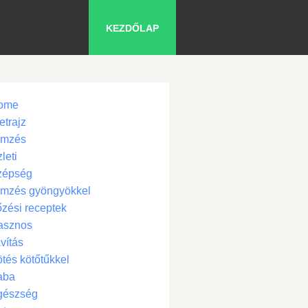
KEZDŐLAP
ome
etrajz
ímzés
leti
zépség
ímzés gyöngyökkel
zési receptek
asznos
vítás
tés kötőtűkkel
aba
gészség