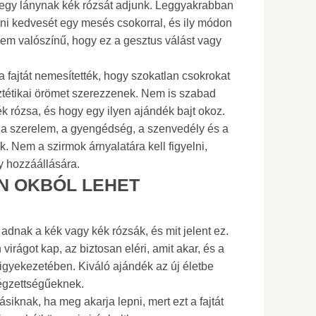
 egy lánynak kék rózsát adjunk. Leggyakrabban
ni kedvesét egy mesés csokorral, és ily módon
em valószínű, hogy ez a gesztus válást vagy
 a fajtát nemesítették, hogy szokatlan csokrokat
sztétikai örömet szerezzenek. Nem is szabad
kék rózsa, és hogy egy ilyen ajándék bajt okoz.
át a szerelem, a gyengédség, a szenvedély és a
. Nem a szirmok árnyalatára kell figyelni,
 hozzáállására.
EN OKBÓL LEHET
adnak a kék vagy kék rózsák, és mit jelent ez.
virágot kap, az biztosan eléri, amit akar, és a
 igyekezetében. Kiváló ajándék az új életbe
végzettségűeknek.
iknak, ha meg akarja lepni, mert ezt a fajtát