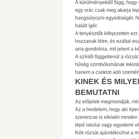
A körülményektől függ, hogy
egy srác csak meg akarja lep
hangsúlyozni egyediségét. N
halált ígér.
A tenyésztők kifejezetten ezt
hozzanak létre, és ezáltal e
arra gondolnia, mit jelent a 
A színtől függetlenül a rózs
hűség szimbólumának tekintik
hanem a csokrot adó személy
KINEK ÉS MILY
BEMUTATNI
Az előjelek megmondják, mit 
Az a hiedelem, hogy aki ilyen 
szerencse is elkíséri minden
lépő iskolai vagy egyetemi 
Kék rózsát ajándékozhat a más