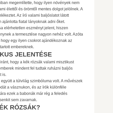
iban megemlítette, hogy ilyen növények nem
mi élettől és örömtől mentes dolgot jelölnek. A
lékeztet. Az író valami baljóslatot látott
ajánlotta fiatal lányoknak adni őket.
a elérhetetlen eszményt jelent, hiszen
énynek a termesztése nagyon nehéz volt. Azóta
re, hogy egy ilyen csokrot ajándékoznak az
tartott embereknek.
IKUS JELENTÉSE
ránt, hogy a kék rózsák valami misztikust
mberek mindent fel tudtak ruházni baljós
 is.
 együtt a túlvilág szimbóluma volt. A művészek
odát a vásznukon, és az írók különféle
. Mára ezek a babonák már rég a feledés
senkit sem zavarnak.
KÉK RÓZSÁK?