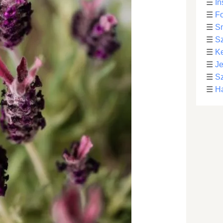
☰
In
☰
Fo
☰
S
☰
S
☰
Ke
☰
Je
☰
Sz
☰
Ha