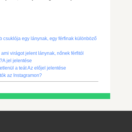
bb csuklója egy lánynak, egy férfinak különböző
ami virágot jelent lánynak, nőnek férfitól
?A jel jelentése
lenül a teát Az előjel jelentése
otók az Instagramon?