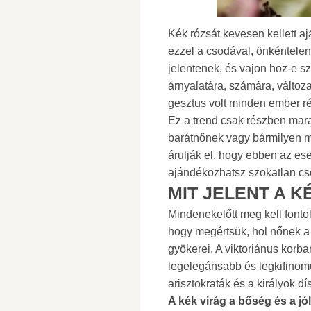
Kék rózsát kevesen kellett a
ezzel a csodával, önkéntelenü
jelentenek, és vajon hoz-e s
árnyalatára, számára, változ
gesztus volt minden ember ré
Ez a trend csak részben mara
barátnőnek vagy bármilyen 
árulják el, hogy ebben az ese
ajándékozhatsz szokatlan cs
MIT JELENT A K
Mindenekelőtt meg kell fontol
hogy megértsük, hol nőnek a
gyökerei. A viktoriánus korb
legelegánsabb és legkifinomu
arisztokraták és a királyok dí
A kék virág a bőség és a jólé