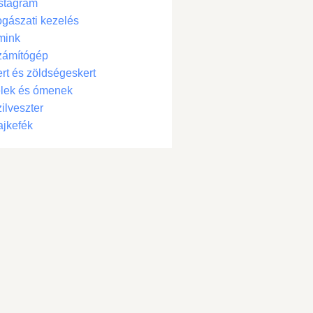
stagram
gászati kezelés
mink
zámítógép
rt és zöldségeskert
lek és ómenek
ilveszter
jkefék