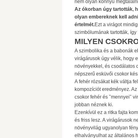
nem olyan könnyű megtalálni
Az ókorban úgy tartották, 
olyan embereknek kell adni
értelmét.
Ezt a virágot mindi
szimbólumának tartották, így 
MILYEN CSOKRO
A szimbolika és a babonák ell
virágárusok úgy vélik, hogy 
növényekkel, és csodálatos cs
népszerű esküvői csokor kész
A fehér rózsákat kék váltja f
kompozíciót eredményez. Az 
csokor fehér és "mennyei" vir
jobban néznek ki.
Ezenkívül ez a ritka fajta k
és friss lesz. A virágárusok 
növényvilág ugyanolyan fény
elhalványulhat az általános há