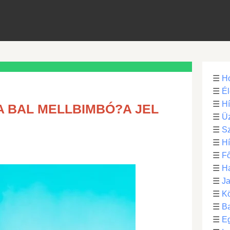
☰
H
☰
Él
☰
H
A BAL MELLBIMBÓ?A JEL
☰
Üz
☰
S
☰
H
☰
Fő
☰
H
☰
Ja
☰
Kö
☰
B
☰
E