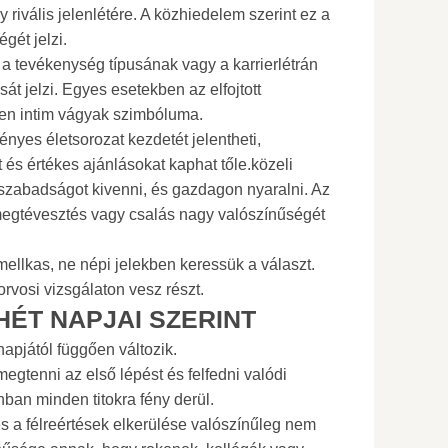
y rivális jelenlétére. A közhiedelem szerint ez a
gét jelzi.
 a tevékenység típusának vagy a karrierlétrán
sát jelzi. Egyes esetekben az elfojtott
tlen intim vágyak szimbóluma.
nyes életsorozat kezdetét jelentheti,
és értékes ajánlásokat kaphat tőle.közeli
zabadságot kivenni, és gazdagon nyaralni. Az
 megtévesztés vagy csalás nagy valószínűségét
mellkas, ne népi jelekben keressük a választ.
orvosi vizsgálaton vesz részt.
HÉT NAPJAI SZERINT
apjától függően változik.
egtenni az első lépést és felfedni valódi
nban minden titokra fény derül.
és a félreértések elkerülése valószínűleg nem