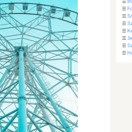
☰
In
☰
Fo
☰
S
☰
S
☰
Ke
☰
Je
☰
Sz
☰
Ha