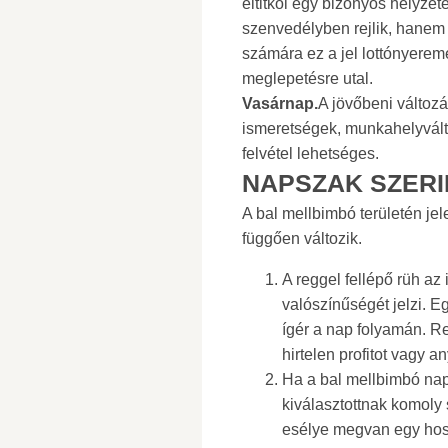
eltitkol egy bizonyos helyze
szenvedélyben rejlik, hanem 
számára ez a jel lottónyerem
meglepetésre utal.
Vasárnap.
A jövőbeni változás
ismeretségek, munkahelyváltá
felvétel lehetséges.
NAPSZAK SZERI
A bal mellbimbó területén je
függően változik.
A reggel fellépő rüh a
valószínűségét jelzi. E
ígér a nap folyamán. R
hirtelen profitot vagy a
Ha a bal mellbimbó napk
kiválasztottnak komoly
esélye megvan egy hos