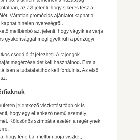
olatban, az azt jelenti, hogy sikeres lesz a
jólét. Váratlan promóciós ajánlatot kaphat a
 kaphat hirtelen nyereségről.
ető mellbimbó azt jelenti, hogy vágyik és várja
yos gyakorisággal megfigyelt rüh a pénzügyi
itkos csodálóját jelezheti. A rajongók
aját megérzéseidet kell használnod. Erre a
lisan a tudatalattihoz kell fordulnia. Az első
esz.
érfiaknak
rületén jelentkező viszketést több ok is
elenti, hogy egy ellenkező nemű személy
lmét. Kölcsönös szimpátia esetén a regénynek
rre.
, hogy férje bal mellbimbója viszket,