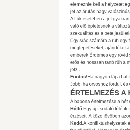
elemeznie kell a helyzetet eg
jel az árulás nagy valószínűsé
A fiúk esetében a jel gyakran
való előléptetésnek a változá
szexualitás és a beteljesüle
Egy srác számára a rüh egy fé
meglepetéseket, ajándékokat 
emberek Érdemes egy rövid s
erős és hosszan tartó rüh a
jelzi.
Fontos!
Ha nagyon fáj a bal 
Jobb, ha orvoshoz fordul, és 
ÉRTELMEZÉS A 
A babona értelmezése a hét n
Hétfő.
Egy új csodáló félénk m
érzéseit. A közeljövőben azo
Kedd.
A konfliktushelyzetek 