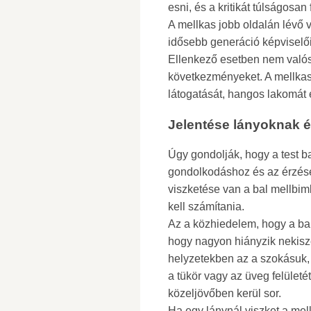
esni, és a kritikát túlságosa
A mellkas jobb oldalán lévő vi
idősebb generáció képviselői
Ellenkező esetben nem valósz
következményeket. A mellkas
látogatását, hangos lakomát é
Jelentése lányoknak 
Úgy gondolják, hogy a test bal
gondolkodáshoz és az érzése
viszketése van a bal mellbimb
kell számítania.
Az a közhiedelem, hogy a ba
hogy nagyon hiányzik nekisz
helyzetekben az a szokásuk,
a tükör vagy az üveg felületé
közeljövőben kerül sor.
Ha egy lánynál viszket a mel