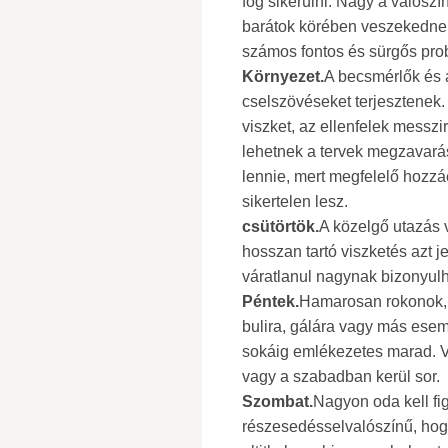
fog sikerülni. Nagy a valósz
barátok körében veszekednek. 
számos fontos és sürgős pr
Környezet.
A becsmérlők és a
cselszövéseket terjesztenek
viszket, az ellenfelek messzi
lehetnek a tervek megzavar
lennie, mert megfelelő hozzá
sikertelen lesz.
csütörtök.
A közelgő utazás v
hosszan tartó viszketés azt 
váratlanul nagynak bizonyulh
Péntek.
Hamarosan rokonok, 
bulira, gálára vagy más ese
sokáig emlékezetes marad. V
vagy a szabadban kerül sor.
Szombat.
Nagyon oda kell fi
részesedésselvalószínű, hogy 