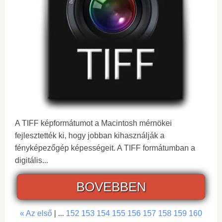
A TIFF képformátumot a Macintosh mérnökei
fejlesztették ki, hogy jobban kihasználják a
fényképezőgép képességeit. A TIFF formátumban a
digitális...
BOVEBBEN
« Az első
| ...
152
153
154
155
156
157
158
159
160