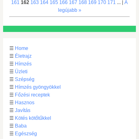
161
162
163
164
165
166
167
168
169
170
171
... |
A
legújabb »
☰
Home
☰
Életrajz
☰
Hímzés
☰
Üzleti
☰
Szépség
☰
Hímzés gyöngyökkel
☰
Főzési receptek
☰
Hasznos
☰
Javítás
☰
Kötés kötőtűkkel
☰
Baba
☰
Egészség