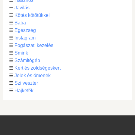
☰
Hasznos
☰
Javítás
☰
Kötés kötőtűkkel
☰
Baba
☰
Egészség
☰
Instagram
☰
Fogászati kezelés
☰
Smink
☰
Számítógép
☰
Kert és zöldségeskert
☰
Jelek és ómenek
☰
Szilveszter
☰
Hajkefék