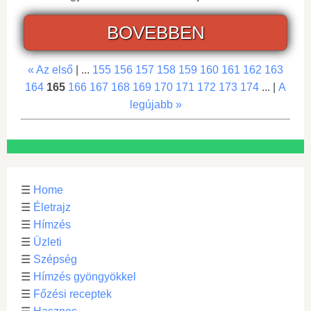
BOVEBBEN
« Az első
| ...
155
156
157
158
159
160
161
162
163
164
165
166
167
168
169
170
171
172
173
174
... |
A
legújabb »
☰
Home
☰
Életrajz
☰
Hímzés
☰
Üzleti
☰
Szépség
☰
Hímzés gyöngyökkel
☰
Főzési receptek